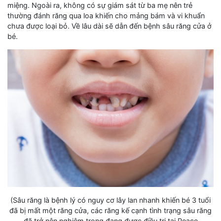
miệng. Ngoài ra, không có sự giám sát từ ba mẹ nên trẻ
thường đánh răng qua loa khiến cho mảng bám và vi khuẩn
chưa được loại bỏ. Về lâu dài sẽ dẫn đến bệnh sâu răng cửa ở
bé.
(Sâu răng là bệnh lý có nguy cơ lây lan nhanh khiến bé 3 tuổi
đã bị mất một răng cửa, các răng kế cạnh tình trạng sâu răng
đã trở nên nghiêm trọng đang được điều trị tại Peace