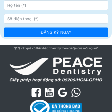
"(**) Kết quả có thể khác nhau tùy theo cơ địa của mỗi người."