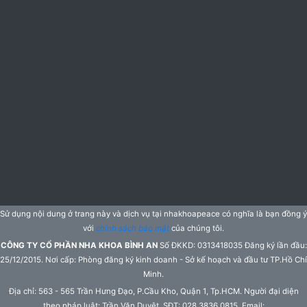
Sử dụng nội dung ở trang này và dịch vụ tại nhakhoapeace có nghĩa là bạn đồng ý
với
chính sách bảo mật
của chúng tôi.
CÔNG TY CỔ PHẦN NHA KHOA BÌNH AN
Số ĐKKD: 0313418035 Đăng ký lần đầu:
25/12/2015. Nơi cấp: Phòng đăng ký kinh doanh - Sở kế hoạch và đầu tư TP.Hồ Chí
Minh.
Địa chỉ: 563 - 565 Trần Hưng Đạo, P.Cầu Kho, Quận 1, Tp.HCM. Người đại diện
theo pháp luật: Trần Văn Duyệt. SĐT: 028.3836.0815. Email: