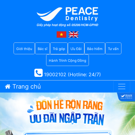
Giới thiệu
Bác sĩ
Trả góp
Ưu Đãi
Bảo hiểm
Tư vấn
Hành Trình Cộng Đồng
19002102 (Hotline: 24/7)
Trang chủ