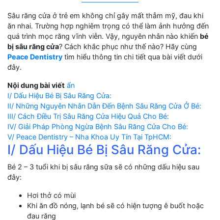
Sâu răng cửa ở trẻ em không chỉ gây mất thẫm mỹ, đau khi
ăn nhai. Trường hợp nghiêm trọng có thể làm ảnh hưởng đến
quá trình mọc răng vĩnh viễn. Vậy, nguyên nhân nào khiến
bé
bị sâu răng cửa
? Cách khắc phục như thế nào? Hãy cùng
Peace Dentistry
tìm hiểu thông tin chi tiết qua bài viết dưới
đây.
Nội dung bài viết
ẩn
I/ Dấu Hiệu Bé Bị Sâu Răng Cửa:
II/ Những Nguyên Nhân Dẫn Đến Bệnh Sâu Răng Cửa Ở Bé:
III/ Cách Điều Trị Sâu Răng Cửa Hiệu Quả Cho Bé:
IV/ Giải Pháp Phòng Ngừa Bệnh Sâu Răng Cửa Cho Bé:
V/ Peace Dentistry – Nha Khoa Uy Tín Tại TpHCM:
I/ Dấu Hiệu Bé Bị Sâu Răng Cửa:
Bé 2 – 3 tuổi khi bị sâu răng sữa sẽ có những dấu hiệu sau
đây:
Hơi thở có mùi
Khi ăn đồ nóng, lạnh bé sẽ có hiện tượng ê buốt hoặc
đau răng