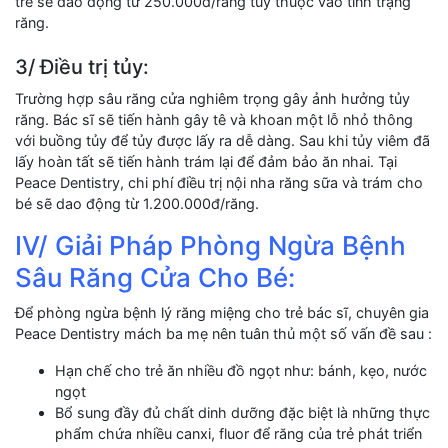
trẻ sẽ dao động từ 250.000đ/răng tùy thuộc vào tình trạng
răng.
3/ Điều trị tủy:
Trường hợp sâu răng cửa nghiêm trọng gây ảnh hưởng tủy
răng. Bác sĩ sẽ tiến hành gây tê và khoan một lỗ nhỏ thông
với buồng tủy để tủy được lấy ra dễ dàng. Sau khi tủy viêm đã
lấy hoàn tất sẽ tiến hành trám lại để đảm bảo ăn nhai. Tại
Peace Dentistry, chi phí điều trị nội nha răng sữa và trám cho
bé sẽ dao động từ 1.200.000đ/răng.
IV/ Giải Pháp Phòng Ngừa Bệnh
Sâu Răng Cửa Cho Bé:
Để phòng ngừa bệnh lý răng miệng cho trẻ bác sĩ, chuyên gia
Peace Dentistry mách ba mẹ nên tuân thủ một số vấn đề sau :
Hạn chế cho trẻ ăn nhiều đồ ngọt như: bánh, kẹo, nước
ngọt
Bổ sung đầy đủ chất dinh dưỡng đặc biệt là những thực
phẩm chứa nhiều canxi, fluor để răng của trẻ phát triển