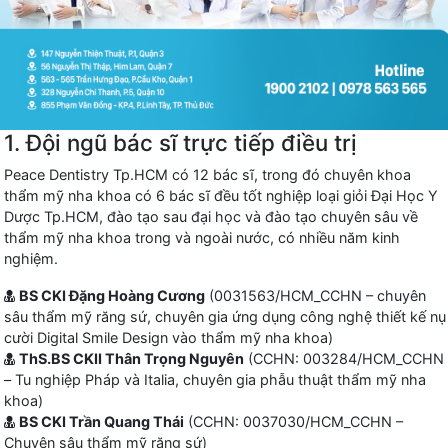
1. Đội ngũ bác sĩ trực tiếp điều trị
Peace Dentistry Tp.HCM có 12 bác sĩ, trong đó chuyên khoa
thẩm mỹ nha khoa có 6 bác sĩ đều tốt nghiệp loại giỏi Đại Học Y
Dược Tp.HCM, đào tạo sau đại học và đào tạo chuyên sâu về
thẩm mỹ nha khoa trong và ngoài nước, có nhiều năm kinh
nghiệm.
BS CKI Đặng Hoàng Cương
(0031563/HCM_CCHN – chuyên
sâu thẩm mỹ răng sứ, chuyên gia ứng dụng công nghệ thiết kế nụ
cười Digital Smile Design vào thẩm mỹ nha khoa)
ThS.BS CKII Thân Trọng Nguyên
(CCHN: 003284/HCM_CCHN
– Tu nghiệp Pháp và Italia, chuyên gia phẫu thuật thẩm mỹ nha
khoa)
BS CKI Trần Quang Thái
(CCHN: 0037030/HCM_CCHN –
Chuyên sâu thẩm mỹ răng sứ)