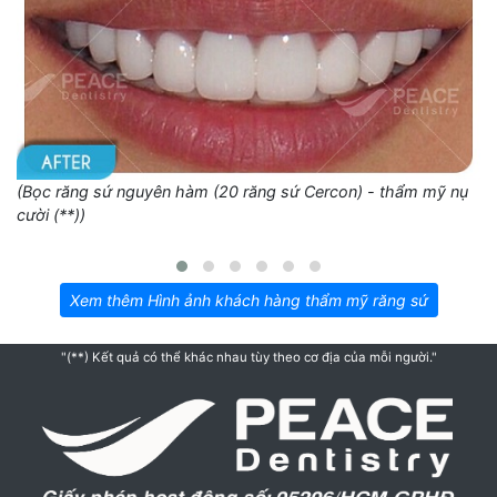
(Bọc răng sứ nguyên hàm (20 răng sứ Cercon) - thẩm mỹ nụ
cười (**))
Xem thêm Hình ảnh khách hàng thẩm mỹ răng sứ
"(**) Kết quả có thể khác nhau tùy theo cơ địa của mỗi người."