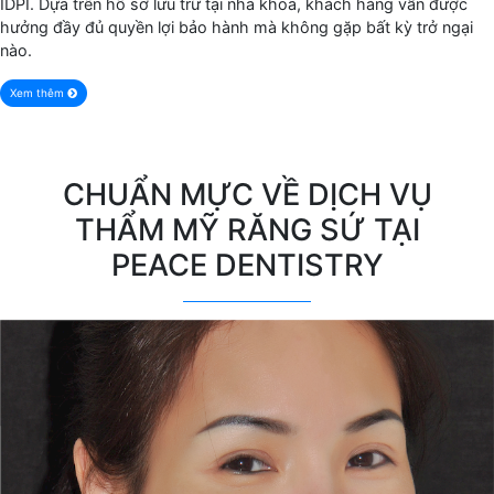
IDPI. Dựa trên hồ sơ lưu trữ tại nha khoa, khách hàng vẫn được
hưởng đầy đủ quyền lợi bảo hành mà không gặp bất kỳ trở ngại
nào.
Xem thêm
CHUẨN MỰC VỀ DỊCH VỤ
THẨM MỸ RĂNG SỨ TẠI
PEACE DENTISTRY