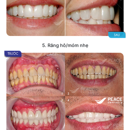
5. Răng hô/móm nhẹ