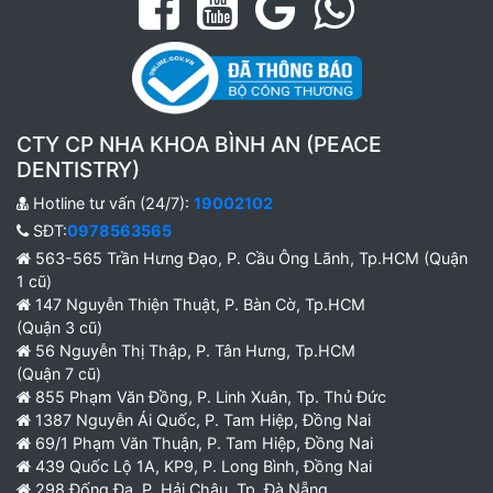
CTY CP NHA KHOA BÌNH AN (PEACE
DENTISTRY)
Hotline tư vấn (24/7):
19002102
SĐT:
0978563565
563-565 Trần Hưng Đạo, P. Cầu Ông Lãnh, Tp.HCM (Quận
1 cũ)
147 Nguyễn Thiện Thuật, P. Bàn Cờ, Tp.HCM
(Quận 3 cũ)
56 Nguyễn Thị Thập, P. Tân Hưng, Tp.HCM
(Quận 7 cũ)
855 Phạm Văn Đồng, P. Linh Xuân, Tp. Thủ Đức
1387 Nguyễn Ái Quốc, P. Tam Hiệp, Đồng Nai
69/1 Phạm Văn Thuận, P. Tam Hiệp, Đồng Nai
439 Quốc Lộ 1A, KP9, P. Long Bình, Đồng Nai
298 Đống Đa, P. Hải Châu, Tp. Đà Nẵng