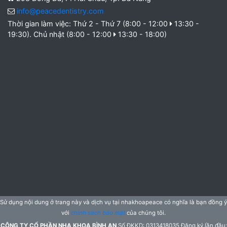
info@peacedentistry.com
Thời gian làm việc: Thứ 2 - Thứ 7 (8:00 - 12:00
13:30 -
19:30). Chủ nhật (8:00 - 12:00
13:30 - 18:00)
Sử dụng nội dung ở trang này và dịch vụ tại nhakhoapeace có nghĩa là bạn đồng ý
với
chính sách bảo mật
của chúng tôi.
CÔNG TY CỔ PHẦN NHA KHOA BÌNH AN
Số ĐKKD: 0313418035 Đăng ký lần đầu: