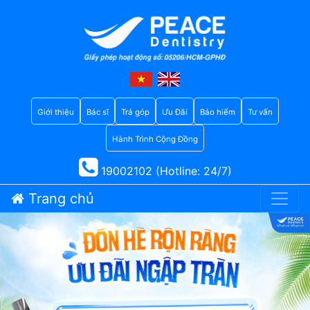
Giới thiệu
Bác sĩ
Trả góp
Ưu Đãi
Bảo hiểm
Tư vấn
Hành Trình Cộng Đồng
19002102 (Hotline: 24/7)
Trang chủ