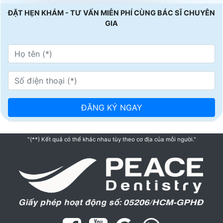
ĐẶT HẸN KHÁM - TƯ VẤN MIỄN PHÍ CÙNG BÁC SĨ CHUYÊN
GIA
"(**) Kết quả có thể khác nhau tùy theo cơ địa của mỗi người."