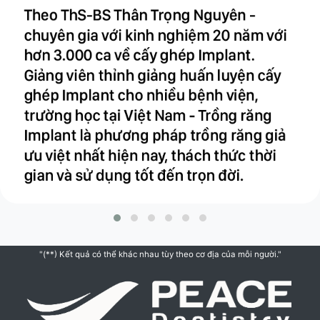
"(**) Kết quả có thể khác nhau tùy theo cơ địa của mỗi người."