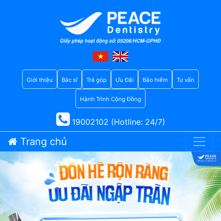
Giới thiệu
Bác sĩ
Trả góp
Ưu Đãi
Bảo hiểm
Tư vấn
Hành Trình Cộng Đồng
19002102 (Hotline: 24/7)
Trang chủ