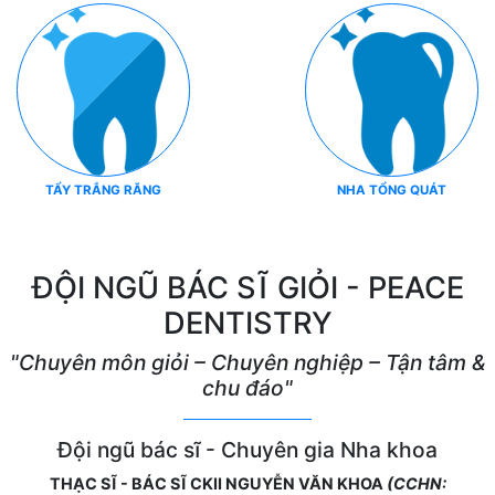
TẨY TRẮNG RĂNG
NHA TỔNG QUÁT
ĐỘI NGŨ BÁC SĨ GIỎI - PEACE
DENTISTRY
"Chuyên môn giỏi – Chuyên nghiệp – Tận tâm &
chu đáo"
Đội ngũ bác sĩ - Chuyên gia Nha khoa
THẠC SĨ - BÁC SĨ CKII NGUYỄN VĂN KHOA
(CCHN: