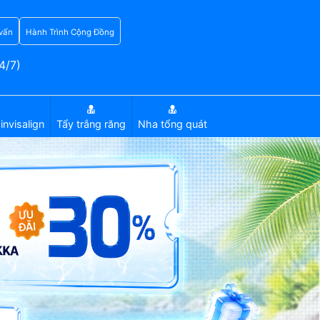
vấn
Hành Trình Cộng Đồng
4/7)
invisalign
Tẩy trắng răng
Nha tổng quát