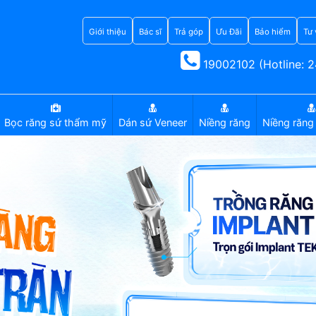
Giới thiệu
Bác sĩ
Trả góp
Ưu Đãi
Bảo hiểm
Tư 
19002102 (Hotline: 2
Bọc răng sứ thẩm mỹ
Dán sứ Veneer
Niềng răng
Niềng răng 