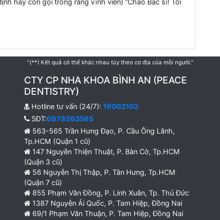
định hay còn gọi trồng răng vĩnh viễn) “Chào Bác sĩ! Tôi
"(**) Kết quả có thể khác nhau tùy theo cơ địa của mỗi người."
CTY CP NHA KHOA BÌNH AN (PEACE
DENTISTRY)
Hotline tư vấn (24/7):
19002102
SĐT:
0978563565
563-565 Trần Hưng Đạo, P. Cầu Ông Lãnh,
Tp.HCM (Quận 1 cũ)
147 Nguyễn Thiện Thuật, P. Bàn Cờ, Tp.HCM
(Quận 3 cũ)
56 Nguyễn Thị Thập, P. Tân Hưng, Tp.HCM
(Quận 7 cũ)
855 Phạm Văn Đồng, P. Linh Xuân, Tp. Thủ Đức
1387 Nguyễn Ái Quốc, P. Tam Hiệp, Đồng Nai
69/1 Phạm Văn Thuận, P. Tam Hiệp, Đồng Nai