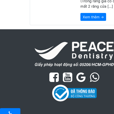
(Trồng răng giả cố 
mất 2 răng cửa […]
Xem thêm →