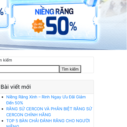
m kiếm
Tìm kiếm
Bài viết mới
Niềng Răng Xinh – Rinh Ngay Ưu Đãi Giảm
Đến 50%
RĂNG SỨ CERCON VÀ PHÂN BIỆT RĂNG SỨ
CERCON CHÍNH HÃNG
TOP 5 BÀN CHẢI ĐÁNH RĂNG CHO NGƯỜI
NIỀNG