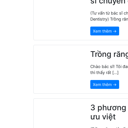
sĩ chuyên 
(Tư vấn từ bác sĩ 
Dentistry) Trồng ră
Xem thêm →
Trồng răn
Chào bác sĩ! Tôi đ
thì thấy rất […]
Xem thêm →
3 phương 
ưu việt