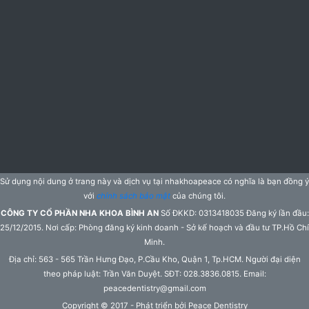
Sử dụng nội dung ở trang này và dịch vụ tại nhakhoapeace có nghĩa là bạn đồng ý
với
chính sách bảo mật
của chúng tôi.
CÔNG TY CỔ PHẦN NHA KHOA BÌNH AN
Số ĐKKD: 0313418035 Đăng ký lần đầu:
25/12/2015. Nơi cấp: Phòng đăng ký kinh doanh - Sở kế hoạch và đầu tư TP.Hồ Chí
Minh.
Địa chỉ: 563 - 565 Trần Hưng Đạo, P.Cầu Kho, Quận 1, Tp.HCM. Người đại diện
theo pháp luật: Trần Văn Duyệt. SĐT: 028.3836.0815. Email:
peacedentistry@gmail.com
Copyright © 2017 - Phát triển bởi Peace Dentistry