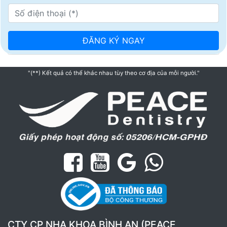
"(**) Kết quả có thể khác nhau tùy theo cơ địa của mỗi người."
CTY CP NHA KHOA BÌNH AN (PEACE