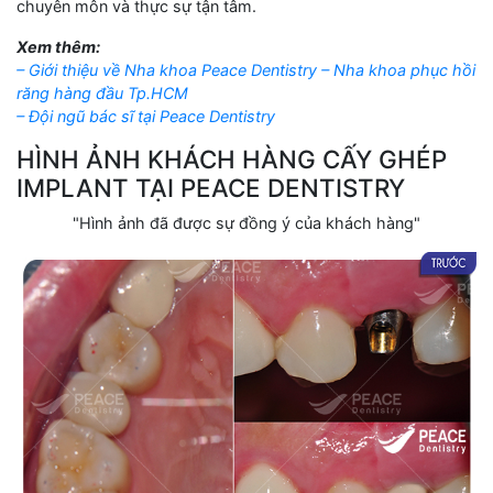
chuyên môn và thực sự tận tâm.
Xem thêm:
– Giới thiệu về Nha khoa Peace Dentistry – Nha khoa phục hồi
răng hàng đầu Tp.HCM
– Đội ngũ bác sĩ tại Peace Dentistry
HÌNH ẢNH KHÁCH HÀNG CẤY GHÉP
IMPLANT TẠI
PEACE DENTISTRY
"Hình ảnh đã được sự đồng ý của khách hàng"