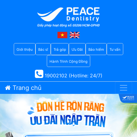
Giới thiệu
Bác sĩ
Trả góp
Ưu Đãi
Bảo hiểm
Tư vấn
Hành Trình Cộng Đồng
19002102 (Hotline: 24/7)
Trang chủ