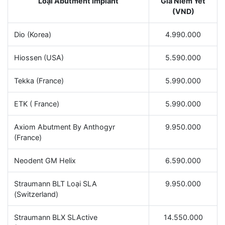
Loại Abutment Implant
Giá Niêm Yết
(VND)
Dio (Korea)
4.990.000
Hiossen (USA)
5.590.000
Tekka (France)
5.990.000
ETK ( France)
5.990.000
Axiom Abutment By Anthogyr
9.950.000
(France)
Neodent GM Helix
6.590.000
Straumann BLT Loại SLA
9.950.000
(Switzerland)
Straumann BLX SLActive
14.550.000