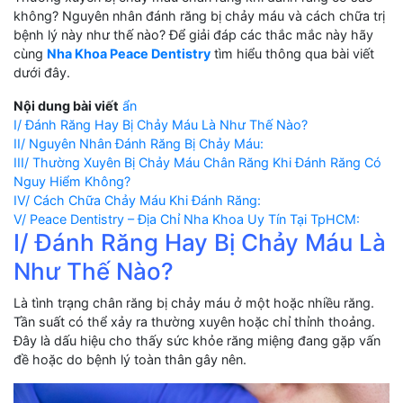
không? Nguyên nhân đánh răng bị chảy máu và cách chữa trị
bệnh lý này như thế nào? Để giải đáp các thắc mắc này hãy
cùng
Nha Khoa Peace Dentistry
tìm hiểu thông qua bài viết
dưới đây.
Nội dung bài viết
ẩn
I/ Đánh Răng Hay Bị Chảy Máu Là Như Thế Nào?
II/ Nguyên Nhân Đánh Răng Bị Chảy Máu:
III/ Thường Xuyên Bị Chảy Máu Chân Răng Khi Đánh Răng Có
Nguy Hiểm Không?
IV/ Cách Chữa Chảy Máu Khi Đánh Răng:
V/ Peace Dentistry – Địa Chỉ Nha Khoa Uy Tín Tại TpHCM:
I/ Đánh Răng Hay Bị Chảy Máu Là
Như Thế Nào?
Là tình trạng chân răng bị chảy máu ở một hoặc nhiều răng.
Tần suất có thể xảy ra thường xuyên hoặc chỉ thỉnh thoảng.
Đây là dấu hiệu cho thấy sức khỏe răng miệng đang gặp vấn
đề hoặc do bệnh lý toàn thân gây nên.