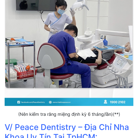
(Nên kiểm tra răng miệng định kỳ 6 tháng/lần)(**)
V/ Peace Dentistry – Địa Chỉ Nha
Khoa Uy Tín Tại TpHCM: