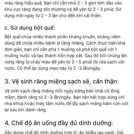
máu răng hiệu quả. Bạn chỉ cần nhỏ 2 – 3 giọt tinh dầu vào
khu vực răng đang tổn thương và để yên từ 2 – 3 phút. Sử
dụng mỗi ngay từ 2 – 3 lần cho đến khi cải thiện.
c. Sử dụng bột quế:
Bột quế chứa nhiều thành phần kháng khuẩn, kháng viêm
dùng để chữa nhiều bệnh lý răng miệng. Cách thực hiện khá
đơn giản, bạn chỉ cần pha 1 muỗng cà phê bột quế với 1
muỗng nước và tạo thành hỗn hợp sệt. Sau đó bôi chúng lên
vùng răng bị chảy máu để yên từ 3 – 5 phút rồi rửa sạch với
nước. Có thể áp dụng mẹo này từ 2 -3 lần/ngày.
3. Vệ sinh răng miệng sạch sẽ, cẩn thận:
Vệ sinh sạch răng miệng mỗi ngày bằng bàn chải có lông
mềm, đánh răng từ 2 -3 lần/ngày. Bạn nên kết hợp dùng chỉ
nha khoa hoặc máy tăm nước để lấy sạch mảng bám còn sót
lại sau khi đánh răng.
4. Chế độ ăn uống đầy đủ dinh dưỡng:
Xây dựng chế độ dinh dưỡng hợp lý, ăn nhiều rau xanh, trái