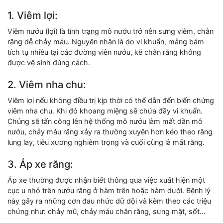
1. Viêm lợi:
Viêm nướu (lợi) là tình trạng mô nướu trở nên sưng viêm, chân
răng dễ chảy máu. Nguyên nhân là do vi khuẩn, mảng bám
tích tụ nhiều tại các đường viên nướu, kẽ chân răng không
được vệ sinh đúng cách.
2. Viêm nha chu:
Viêm lợi nếu không điều trị kịp thời có thể dẫn đến biến chứng
viêm nha chu. Khi đó khoang miệng sẽ chứa đầy vi khuẩn.
Chúng sẽ tấn công lên hệ thống mô nướu làm mất dần mô
nướu, chảy máu răng xảy ra thường xuyên hơn kéo theo răng
lung lay, tiêu xương nghiêm trọng và cuối cùng là mất răng.
3. Áp xe răng:
Áp xe thường được nhận biết thông qua việc xuất hiện một
cục u nhỏ trên nướu răng ở hàm trên hoặc hàm dưới. Bệnh lý
này gây ra những cơn đau nhức dữ dội và kèm theo các triệu
chứng như: chảy mũ, chảy máu chân răng, sưng mặt, sốt…