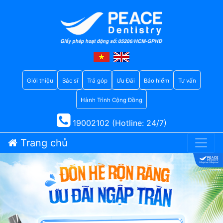
Giới thiệu
Bác sĩ
Trả góp
Ưu Đãi
Bảo hiểm
Tư vấn
Hành Trình Cộng Đồng
19002102 (Hotline: 24/7)
Trang chủ