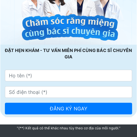
ĐẶT HẸN KHÁM - TƯ VẤN MIỄN PHÍ CÙNG BÁC SĨ CHUYÊN
GIA
"(**) Kết quả có thể khác nhau tùy theo cơ địa của mỗi người."