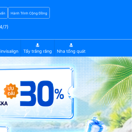
vấn
Hành Trình Cộng Đồng
4/7)
invisalign
Tẩy trắng răng
Nha tổng quát