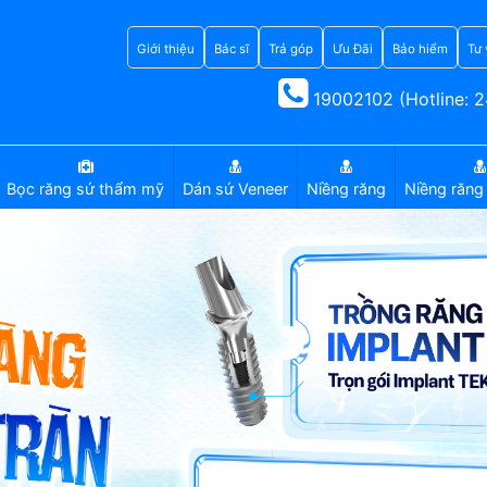
Giới thiệu
Bác sĩ
Trả góp
Ưu Đãi
Bảo hiểm
Tư 
19002102 (Hotline: 2
Bọc răng sứ thẩm mỹ
Dán sứ Veneer
Niềng răng
Niềng răng 