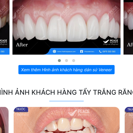
Xem thêm Hình ảnh khách hàng dán sứ Veneer
HÌNH ẢNH KHÁCH HÀNG TẨY TRẮNG RĂN