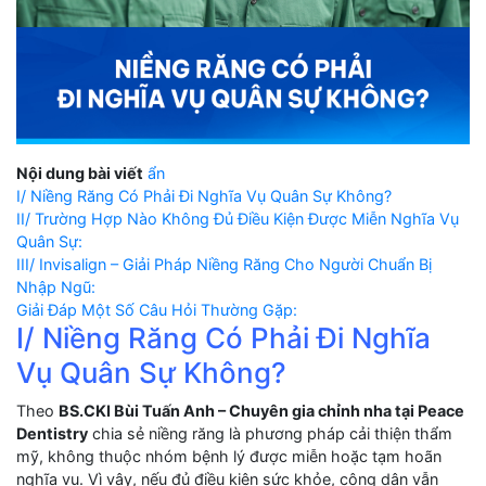
Nội dung bài viết
ẩn
I/ Niềng Răng Có Phải Đi Nghĩa Vụ Quân Sự Không?
II/ Trường Hợp Nào Không Đủ Điều Kiện Được Miễn Nghĩa Vụ
Quân Sự:
III/ Invisalign – Giải Pháp Niềng Răng Cho Người Chuẩn Bị
Nhập Ngũ:
Giải Đáp Một Số Câu Hỏi Thường Gặp:
I/ Niềng Răng Có Phải Đi Nghĩa
Vụ Quân Sự Không?
Theo
BS.CKI Bùi Tuấn Anh – Chuyên gia chỉnh nha tại Peace
Dentistry
chia sẻ niềng răng là phương pháp cải thiện thẩm
mỹ, không thuộc nhóm bệnh lý được miễn hoặc tạm hoãn
nghĩa vụ. Vì vậy, nếu đủ điều kiện sức khỏe, công dân vẫn