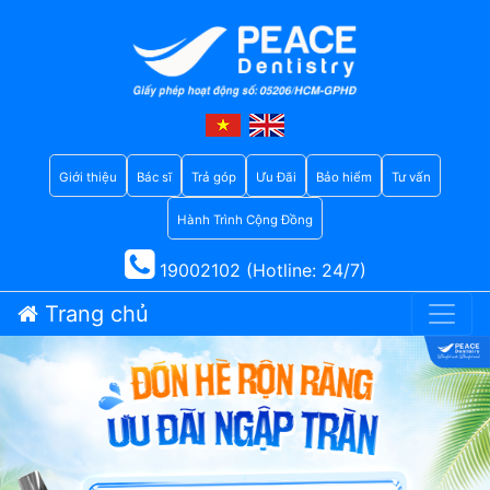
Giới thiệu
Bác sĩ
Trả góp
Ưu Đãi
Bảo hiểm
Tư vấn
Hành Trình Cộng Đồng
19002102 (Hotline: 24/7)
Trang chủ