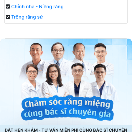
Chỉnh nha - Niềng răng
Trồng răng sứ
ĐẶT HẸN KHÁM - TƯ VẤN MIỄN PHÍ CÙNG BÁC SĨ CHUYÊN