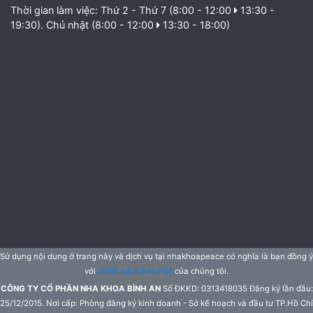
Thời gian làm việc: Thứ 2 - Thứ 7 (8:00 - 12:00
13:30 -
19:30). Chủ nhật (8:00 - 12:00
13:30 - 18:00)
Sử dụng nội dung ở trang này và dịch vụ tại nhakhoapeace có nghĩa là bạn đồng ý
với
chính sách bảo mật
của chúng tôi.
CÔNG TY CỔ PHẦN NHA KHOA BÌNH AN
Số ĐKKD: 0313418035 Đăng ký lần đầu:
25/12/2015. Nơi cấp: Phòng đăng ký kinh doanh - Sở kế hoạch và đầu tư TP.Hồ Chí