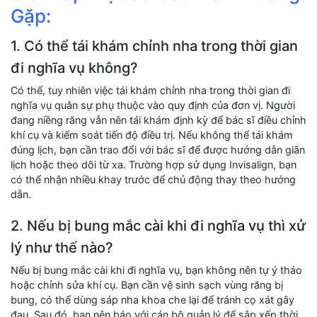
Gặp:
1. Có thể tái khám chỉnh nha trong thời gian
đi nghĩa vụ không?
Có thể, tuy nhiên việc tái khám chỉnh nha trong thời gian đi
nghĩa vụ quân sự phụ thuộc vào quy định của đơn vị. Người
đang niềng răng vẫn nên tái khám định kỳ để bác sĩ điều chỉnh
khí cụ và kiểm soát tiến độ điều trị. Nếu không thể tái khám
đúng lịch, bạn cần trao đổi với bác sĩ để được hướng dẫn giãn
lịch hoặc theo dõi từ xa. Trường hợp sử dụng Invisalign, bạn
có thể nhận nhiều khay trước để chủ động thay theo hướng
dẫn.
2. Nếu bị bung mắc cài khi đi nghĩa vụ thì xử
lý như thế nào?
Nếu bị bung mắc cài khi đi nghĩa vụ, bạn không nên tự ý tháo
hoặc chỉnh sửa khí cụ. Bạn cần vệ sinh sạch vùng răng bị
bung, có thể dùng sáp nha khoa che lại để tránh cọ xát gây
đau. Sau đó, bạn nên báo với cán bộ quản lý để sắp xếp thời