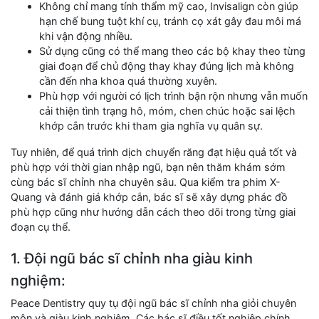
Không chỉ mang tính thẩm mỹ cao, Invisalign còn giúp
hạn chế bung tuột khí cụ, tránh cọ xát gây đau môi má
khi vận động nhiều.
Sử dụng cũng có thể mang theo các bộ khay theo từng
giai đoạn để chủ động thay khay đúng lịch mà không
cần đến nha khoa quá thường xuyên.
Phù hợp với người có lịch trình bận rộn nhưng vẫn muốn
cải thiện tình trạng hô, móm, chen chúc hoặc sai lệch
khớp cắn trước khi tham gia nghĩa vụ quân sự.
Tuy nhiên, để quá trình dịch chuyển răng đạt hiệu quả tốt và
phù hợp với thời gian nhập ngũ, bạn nên thăm khám sớm
cùng bác sĩ chỉnh nha chuyên sâu. Qua kiểm tra phim X-
Quang và đánh giá khớp cắn, bác sĩ sẽ xây dựng phác đồ
phù hợp cũng như hướng dẫn cách theo dõi trong từng giai
đoạn cụ thể.
1. Đội ngũ bác sĩ chỉnh nha giàu kinh
nghiệm:
Peace Dentistry quy tụ đội ngũ bác sĩ chỉnh nha giỏi chuyên
môn và giàu kinh nghiệm. Các bác sĩ điều tốt nghiệp chính