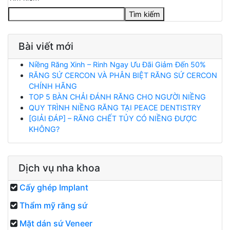
Tìm kiếm
Bài viết mới
Niềng Răng Xinh – Rinh Ngay Ưu Đãi Giảm Đến 50%
RĂNG SỨ CERCON VÀ PHÂN BIỆT RĂNG SỨ CERCON
CHÍNH HÃNG
TOP 5 BÀN CHẢI ĐÁNH RĂNG CHO NGƯỜI NIỀNG
QUY TRÌNH NIỀNG RĂNG TẠI PEACE DENTISTRY
[GIẢI ĐÁP] – RĂNG CHẾT TỦY CÓ NIỀNG ĐƯỢC
KHÔNG?
Dịch vụ nha khoa
Cấy ghép Implant
Thẩm mỹ răng sứ
Mặt dán sứ Veneer