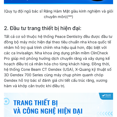
(Quy tụ đội ngũ bác sĩ Răng Hàm Mặt giàu kinh nghiệm và giỏi
chuyên môn)(**)
2. Đầu tư trang thiết bị hiện đại:
Tất cả cơ sở thuộc hệ thống Peace Dentistry đều được đầu tư
đồng bộ máy móc hiện đại theo tiêu chuẩn nha khoa quốc tế
nhằm hỗ trợ quá trình chỉnh nha hiệu quả hơn, đặc biệt với
các ca Invisalign. Nha khoa ứng dụng phần mềm ClinCheck
Pro giúp mô phỏng hướng dịch chuyển răng và xây dựng kế
hoạch điều trị cá nhân hóa cho từng khách hàng. Đồng thời,
hệ thống Cone Beam CT Gendex (USA), X-Quang kỹ thuật số
3D Gendex 700 Series cùng máy chụp phim quanh chóp
Gendex hỗ trợ bác sĩ đánh giá chi tiết cấu trúc răng, xương
hàm và khớp cắn trước khi điều trị.