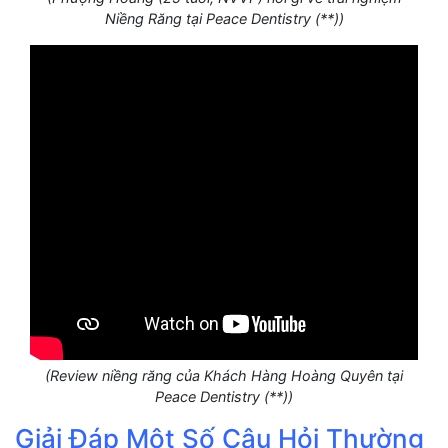
Niềng Răng tại Peace Dentistry (**))
(Review niềng răng của Khách Hàng Hoàng Quyên tại
Peace Dentistry (**))
Giải Đáp Một Số Câu Hỏi Thường