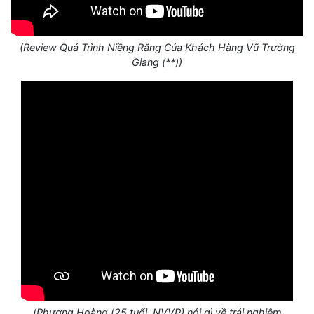
(Review Quá Trình Niềng Răng Của Khách Hàng Vũ Trường
Giang (**))
(Phượng Hoàng (25 tuổi, NVVP) nói gì về trải nghiệm