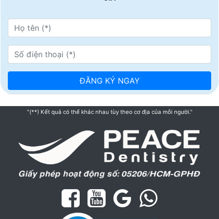
"(**) Kết quả có thể khác nhau tùy theo cơ địa của mỗi người."