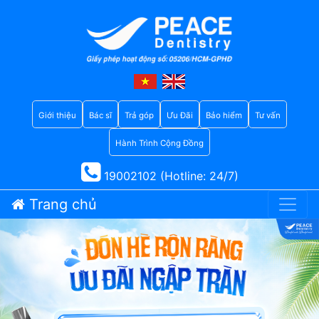
Giới thiệu
Bác sĩ
Trả góp
Ưu Đãi
Bảo hiểm
Tư vấn
Hành Trình Cộng Đồng
19002102 (Hotline: 24/7)
Trang chủ