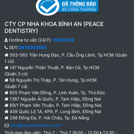
CTY CP NHA KHOA BÌNH AN (PEACE
DENTISTRY)
Hotline tư vấn (24/7):
19002102
SĐT:
0978563565
563-565 Trần Hưng Đạo, P. Cầu Ông Lãnh, Tp.HCM (Quận
1 cũ)
147 Nguyễn Thiện Thuật, P. Bàn Cờ, Tp.HCM
(Quận 3 cũ)
56 Nguyễn Thị Thập, P. Tân Hưng, Tp.HCM
(Quận 7 cũ)
855 Phạm Văn Đồng, P. Linh Xuân, Tp. Thủ Đức
1387 Nguyễn Ái Quốc, P. Tam Hiệp, Đồng Nai
69/1 Phạm Văn Thuận, P. Tam Hiệp, Đồng Nai
439 Quốc Lộ 1A, KP9, P. Long Bình, Đồng Nai
298 Đống Đa, P. Hải Châu, Tp. Đà Nẵng
info@peacedentistry.com
Thời gian làm việc: Thứ 2 - Thứ 7 (8:00 - 12:00
13:30 -