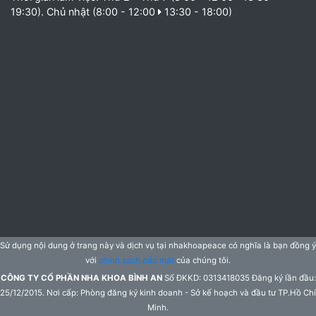
19:30). Chủ nhật (8:00 - 12:00
13:30 - 18:00)
Sử dụng nội dung ở trang này và dịch vụ tại nhakhoapeace có nghĩa là bạn đồng ý
với
chính sách bảo mật
của chúng tôi.
CÔNG TY CỔ PHẦN NHA KHOA BÌNH AN
Số ĐKKD: 0313418035 Đăng ký lần đầu:
25/12/2015. Nơi cấp: Phòng đăng ký kinh doanh - Sở kế hoạch và đầu tư TP.Hồ Chí
Minh.