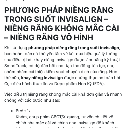
PHƯƠNG PHÁP NIỀNG RĂNG
TRONG SUỐT INVISALIGN –
NIỀNG RĂNG KHÔNG MẮC CÀI
– NIỀNG RĂNG VÔ HÌNH
Khi sử dụng
phương pháp niềng răng trong suốt invisalign
,
bạn hoàn toàn có thể yên tâm về kết quả hiệu quả lý tưởng
sau điều trị bởi khay niềng Invisalign được làm bằng kỹ thuật
SmartTrack, có độ đàn hồi cao, tạo tác động liên tục, nhẹ
nhõm nhằm cải thiện kiểm soát chuyển dịch của răng. Hơn
thế nữa,
khay niềng Invisalign
được chứng thực an toàn bởi
Cục điều hành thức ăn và Dược phẩm Hoa Kỳ (FDA).
Việc điều trị niềng răng không mắc cài khá đơn giản và nhanh
chóng với các bước như sau:
Bước 1:
Khám, chụp phim CBCT/X-quang, tư vấn chi tiết về
chỉnh nha mắc cài và chỉnh nha Invisalign để khách