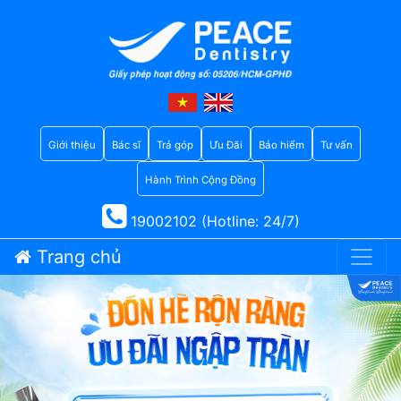
Giới thiệu
Bác sĩ
Trả góp
Ưu Đãi
Bảo hiểm
Tư vấn
Hành Trình Cộng Đồng
19002102 (Hotline: 24/7)
Trang chủ