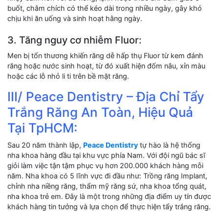
buốt, châm chích có thể kéo dài trong nhiều ngày, gây khó
chịu khi ăn uống và sinh hoạt hằng ngày.
3. Tăng nguy cơ nhiễm Fluor:
Men bị tổn thương khiến răng dễ hấp thụ Fluor từ kem đánh
răng hoặc nước sinh hoạt, từ đó xuất hiện đốm nâu, xỉn màu
hoặc các lỗ nhỏ li ti trên bề mặt răng.
III/ Peace Dentistry – Địa Chỉ Tẩy
Trắng Răng An Toàn, Hiệu Quả
Tại TpHCM:
Sau 20 năm thành lập,
Peace Dentistry
tự hào là hệ thống
nha khoa hàng đầu tại khu vực phía Nam. Với đội ngũ bác sĩ
giỏi làm việc tận tậm phục vụ hơn 200.000 khách hàng mỗi
năm. Nha khoa có 5 lĩnh vực đi đầu như: Trồng răng Implant,
chỉnh nha niềng răng, thẩm mỹ răng sứ, nha khoa tổng quát,
nha khoa trẻ em. Đây là một trong những địa điểm uy tín được
khách hàng tin tưởng và lựa chọn để thực hiện tẩy trắng răng.