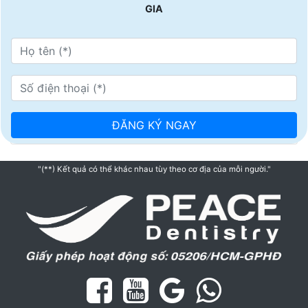
GIA
"(**) Kết quả có thể khác nhau tùy theo cơ địa của mỗi người."