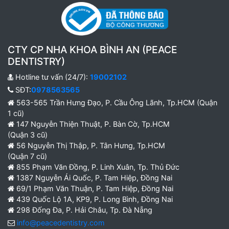
CTY CP NHA KHOA BÌNH AN (PEACE
DENTISTRY)
Hotline tư vấn (24/7):
19002102
SĐT:
0978563565
563-565 Trần Hưng Đạo, P. Cầu Ông Lãnh, Tp.HCM (Quận
1 cũ)
147 Nguyễn Thiện Thuật, P. Bàn Cờ, Tp.HCM
(Quận 3 cũ)
56 Nguyễn Thị Thập, P. Tân Hưng, Tp.HCM
(Quận 7 cũ)
855 Phạm Văn Đồng, P. Linh Xuân, Tp. Thủ Đức
1387 Nguyễn Ái Quốc, P. Tam Hiệp, Đồng Nai
69/1 Phạm Văn Thuận, P. Tam Hiệp, Đồng Nai
439 Quốc Lộ 1A, KP9, P. Long Bình, Đồng Nai
298 Đống Đa, P. Hải Châu, Tp. Đà Nẵng
info@peacedentistry.com