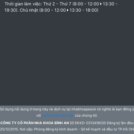
Thời gian làm việc: Thứ 2 - Thứ 7 (8:00 - 12:00
13:30 -
19:30). Chủ nhật (8:00 - 12:00
13:30 - 18:00)
Sử dụng nội dung ở trang này và dịch vụ tại nhakhoapeace có nghĩa là bạn đồng ý
với
chính sách bảo mật
của chúng tôi.
CÔNG TY CỔ PHẦN NHA KHOA BÌNH AN
Số ĐKKD: 0313418035 Đăng ký lần đầu:
25/12/2015. Nơi cấp: Phòng đăng ký kinh doanh - Sở kế hoạch và đầu tư TP.Hồ Chí