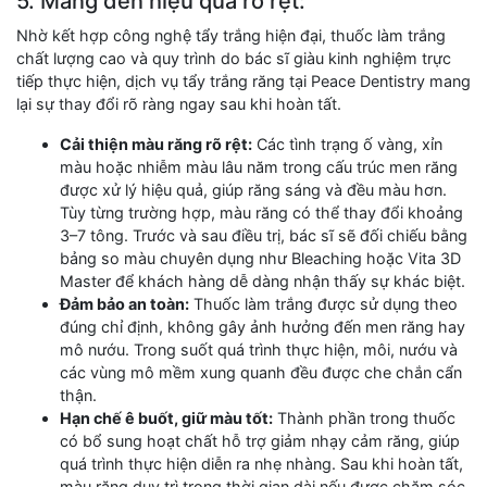
5. Mang đến hiệu quả rõ rệt:
Nhờ kết hợp công nghệ tẩy trắng hiện đại, thuốc làm trắng
chất lượng cao và quy trình do bác sĩ giàu kinh nghiệm trực
tiếp thực hiện, dịch vụ tẩy trắng răng tại Peace Dentistry mang
lại sự thay đổi rõ ràng ngay sau khi hoàn tất.
Cải thiện màu răng rõ rệt:
Các tình trạng ố vàng, xỉn
màu hoặc nhiễm màu lâu năm trong cấu trúc men răng
được xử lý hiệu quả, giúp răng sáng và đều màu hơn.
Tùy từng trường hợp, màu răng có thể thay đổi khoảng
3–7 tông. Trước và sau điều trị, bác sĩ sẽ đối chiếu bằng
bảng so màu chuyên dụng như Bleaching hoặc Vita 3D
Master để khách hàng dễ dàng nhận thấy sự khác biệt.
Đảm bảo an toàn:
Thuốc làm trắng được sử dụng theo
đúng chỉ định, không gây ảnh hưởng đến men răng hay
mô nướu. Trong suốt quá trình thực hiện, môi, nướu và
các vùng mô mềm xung quanh đều được che chắn cẩn
thận.
Hạn chế ê buốt, giữ màu tốt:
Thành phần trong thuốc
có bổ sung hoạt chất hỗ trợ giảm nhạy cảm răng, giúp
quá trình thực hiện diễn ra nhẹ nhàng. Sau khi hoàn tất,
màu răng duy trì trong thời gian dài nếu được chăm sóc