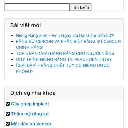
Tìm kiếm
Bài viết mới
Niềng Răng Xinh – Rinh Ngay Ưu Đãi Giảm Đến 50%
RĂNG SỨ CERCON VÀ PHÂN BIỆT RĂNG SỨ CERCON
CHÍNH HÃNG
TOP 5 BÀN CHẢI ĐÁNH RĂNG CHO NGƯỜI NIỀNG
QUY TRÌNH NIỀNG RĂNG TẠI PEACE DENTISTRY
[GIẢI ĐÁP] – RĂNG CHẾT TỦY CÓ NIỀNG ĐƯỢC
KHÔNG?
Dịch vụ nha khoa
Cấy ghép Implant
Thẩm mỹ răng sứ
Mặt dán sứ Veneer