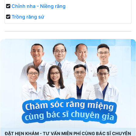
Chỉnh nha - Niềng răng
Trồng răng sứ
ĐẶT HẸN KHÁM - TƯ VẤN MIỄN PHÍ CÙNG BÁC SĨ CHUYÊN