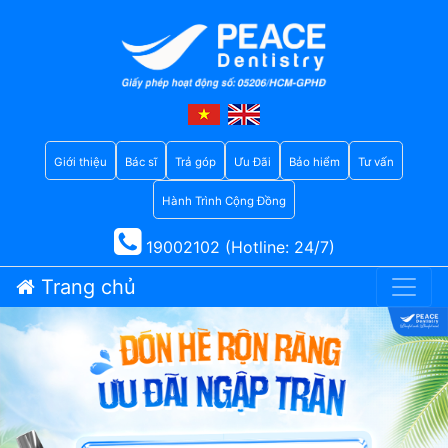
Giới thiệu
Bác sĩ
Trả góp
Ưu Đãi
Bảo hiểm
Tư vấn
Hành Trình Cộng Đồng
19002102 (Hotline: 24/7)
Trang chủ