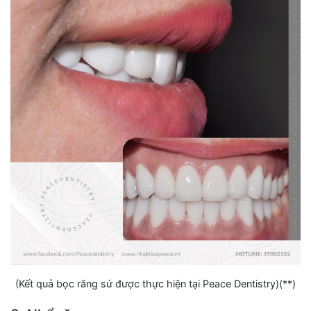
(Kết quả bọc răng sứ được thực hiện tại Peace Dentistry)(**)