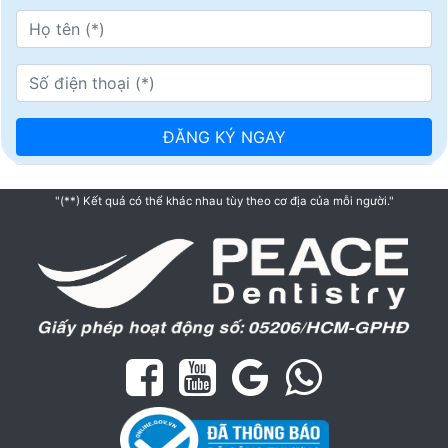
"(**) Kết quả có thể khác nhau tùy theo cơ địa của mỗi người."