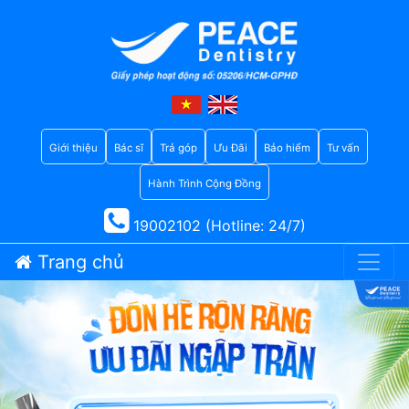
Giới thiệu
Bác sĩ
Trả góp
Ưu Đãi
Bảo hiểm
Tư vấn
Hành Trình Cộng Đồng
19002102 (Hotline: 24/7)
Trang chủ