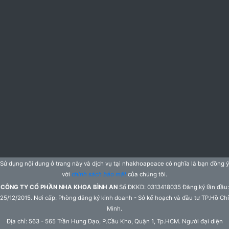
Sử dụng nội dung ở trang này và dịch vụ tại nhakhoapeace có nghĩa là bạn đồng ý
với
chính sách bảo mật
của chúng tôi.
CÔNG TY CỔ PHẦN NHA KHOA BÌNH AN
Số ĐKKD: 0313418035 Đăng ký lần đầu:
25/12/2015. Nơi cấp: Phòng đăng ký kinh doanh - Sở kế hoạch và đầu tư TP.Hồ Chí
Minh.
Địa chỉ: 563 - 565 Trần Hưng Đạo, P.Cầu Kho, Quận 1, Tp.HCM. Người đại diện