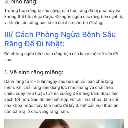
3. Nhổ răng:
Trường hợp răng bị sâu nặng, cấu trúc răng đã bị phá hủy và
không thể hồi phục được. Để ngăn ngừa các răng bên cạnh bị
vi khuẩn tấn công bác sĩ sẽ chỉ định nhổ bỏ đi răng.
III/ Cách Phòng Ngừa Bệnh Sâu
Răng Để Đi Nhật:
Để phòng ngừa bệnh sâu răng bạn cần lưu ý một số vấn đề
sau:
1. Vệ sinh răng miệng:
Đánh răng từ 2 – 3 lần/ngày sau bữa ăn với bàn chải lông
mềm. Khi chải răng nên dùng lực nhẹ nhàng và chải theo
chiều xoay tròn hoặc từ trên xuống để mảng bám được làm
sạch tốt hơn. Sau đó nên kết hợp với chỉ nha khoa, tăm chỉ
nha khoa hoặc máy tăm nước để lấy đi hết các vụn thức ăn
còn bám lại ở các vùng răng hàm.