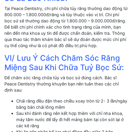
Tại Peace Dentistry, chi phí chữa tủy răng thường dao động từ
800.000 – 1.800.000đ/răng và tùy thuộc vào vị trí. Chi phí
bọc sứ sẽ thường dao động từ 1.800.000 – 9.000.000đ/răng.
Để biết chi phí chính xác cho tình trạng răng của mình, bạn
nên đến nha khoa uy tín để được chẩn đoán, kiểm tra. Thông
qua thao tác thăm khám bác sĩ sẽ dự đoán được mức chi phí
cụ thể cũng như là có phát đồ điều trị phù hợp.
VI/ Lưu Ý Cách Chăm Sóc Răng
Miệng Sau Khi Chữa Tuỷ Bọc Sứ:
Để chăm sóc răng chữa tủy và bọc sứ đúng cách. Bác sĩ
Peace Dentistry thường khuyên bạn nên tuân theo các chỉ
định sau:
Chải răng đều đặn theo chiều xoay tròn từ 2- 3 lần/ngày
bằng bàn chải lông mềm
Sau khi đánh răng nên kết hợp thêm với chỉ nha khoa,
máy tăm nước để lấy đi hết mảng bám tại còn sót lại ở
các kẽ răng
Khi ăn nên phân bổ lực nhai đồng đều giữa 2 bên