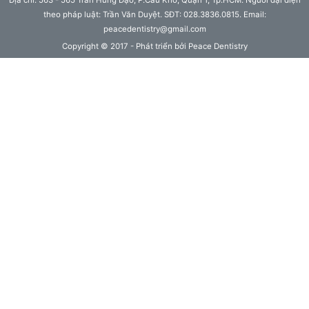
theo pháp luật: Trần Văn Duyệt. SĐT: 028.3836.0815. Email:
peacedentistry@gmail.com
Copyright © 2017 - Phát triển bởi Peace Dentistry