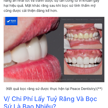
năng ăn nhai tốt và tránh được sự tấn công từ vi khuẩn gây
hại hiệu quả. Mặt khác răng sau khi bọc sứ tính thẩm mỹ
cũng được cải thiện đáng kể hơn.
(Kết quả bọc răng sứ được thực hện tại Peace Dentistry)(**)
V/ Chi Phí Lấy Tuỷ Răng Và Bọc
Sứ Là Bao Nhiêu?