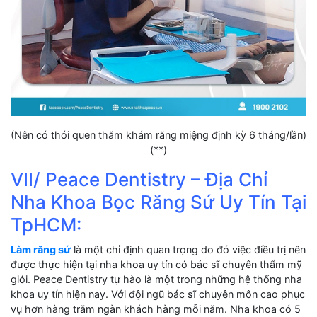
(Nên có thói quen thăm khám răng miệng định kỳ 6 tháng/lần)
(**)
VII/ Peace Dentistry – Địa Chỉ
Nha Khoa Bọc Răng Sứ Uy Tín Tại
TpHCM:
Làm răng sứ
là một chỉ định quan trọng do đó việc điều trị nên
được thực hiện tại nha khoa uy tín có bác sĩ chuyên thẩm mỹ
giỏi. Peace Dentistry tự hào là một trong những hệ thống nha
khoa uy tín hiện nay. Với đội ngũ bác sĩ chuyên môn cao phục
vụ hơn hàng trăm ngàn khách hàng mỗi năm. Nha khoa có 5