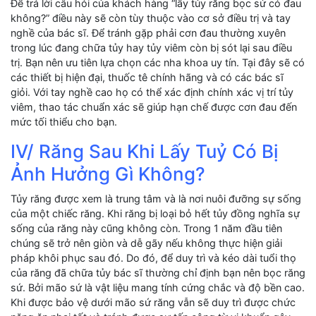
Để trả lời câu hỏi của khách hàng “lấy tủy răng bọc sứ có đau
không?” điều này sẽ còn tùy thuộc vào cơ sở điều trị và tay
nghề của bác sĩ. Để tránh gặp phải cơn đau thường xuyên
trong lúc đang chữa tủy hay tủy viêm còn bị sót lại sau điều
trị. Bạn nên ưu tiên lựa chọn các nha khoa uy tín. Tại đây sẽ có
các thiết bị hiện đại, thuốc tê chính hãng và có các bác sĩ
giỏi. Với tay nghề cao họ có thể xác định chính xác vị trí tủy
viêm, thao tác chuẩn xác sẽ giúp hạn chế được cơn đau đến
mức tối thiểu cho bạn.
IV/ Răng Sau Khi Lấy Tuỷ Có Bị
Ảnh Hưởng Gì Không?
Tủy răng được xem là trung tâm và là nơi nuôi đưỡng sự sống
của một chiếc răng. Khi răng bị loại bỏ hết tủy đồng nghĩa sự
sống của răng này cũng không còn. Trong 1 năm đầu tiên
chúng sẽ trở nên giòn và dễ gãy nếu không thực hiện giải
pháp khôi phục sau đó. Do đó, để duy trì và kéo dài tuổi thọ
của răng đã chữa tủy bác sĩ thường chỉ định bạn nên bọc răng
sứ. Bởi mão sứ là vật liệu mang tính cứng chắc và độ bền cao.
Khi được bảo vệ dưới mão sứ răng vẫn sẽ duy trì được chức