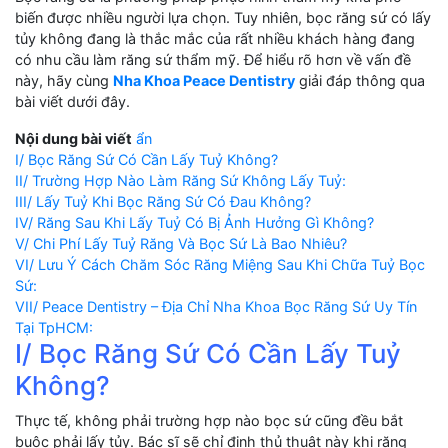
biến được nhiều người lựa chọn. Tuy nhiên, bọc răng sứ có lấy
tủy không đang là thắc mắc của rất nhiều khách hàng đang
có nhu cầu làm răng sứ thẩm mỹ. Để hiểu rõ hơn về vấn đề
này, hãy cùng
Nha Khoa Peace Dentistry
giải đáp thông qua
bài viết dưới đây.
Nội dung bài viết
ẩn
I/ Bọc Răng Sứ Có Cần Lấy Tuỷ Không?
II/ Trường Hợp Nào Làm Răng Sứ Không Lấy Tuỷ:
III/ Lấy Tuỷ Khi Bọc Răng Sứ Có Đau Không?
IV/ Răng Sau Khi Lấy Tuỷ Có Bị Ảnh Hưởng Gì Không?
V/ Chi Phí Lấy Tuỷ Răng Và Bọc Sứ Là Bao Nhiêu?
VI/ Lưu Ý Cách Chăm Sóc Răng Miệng Sau Khi Chữa Tuỷ Bọc
Sứ:
VII/ Peace Dentistry – Địa Chỉ Nha Khoa Bọc Răng Sứ Uy Tín
Tại TpHCM:
I/ Bọc Răng Sứ Có Cần Lấy Tuỷ
Không?
Thực tế, không phải trường hợp nào bọc sứ cũng đều bắt
buộc phải lấy tủy. Bác sĩ sẽ chỉ định thủ thuật này khi răng