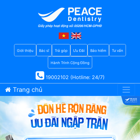
Giới thiệu
Bác sĩ
Trả góp
Ưu Đãi
Bảo hiểm
Tư vấn
Hành Trình Cộng Đồng
19002102 (Hotline: 24/7)
Trang chủ