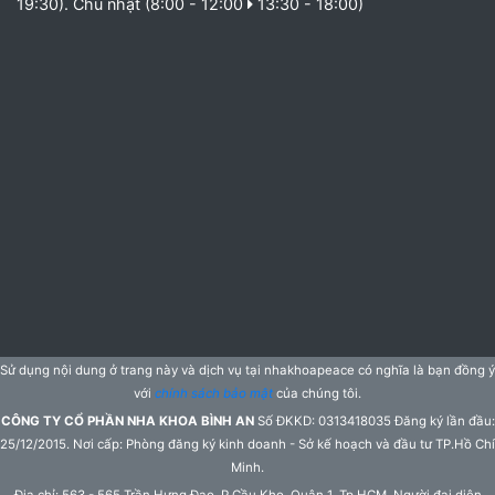
19:30). Chủ nhật (8:00 - 12:00
13:30 - 18:00)
Sử dụng nội dung ở trang này và dịch vụ tại nhakhoapeace có nghĩa là bạn đồng ý
với
chính sách bảo mật
của chúng tôi.
CÔNG TY CỔ PHẦN NHA KHOA BÌNH AN
Số ĐKKD: 0313418035 Đăng ký lần đầu:
25/12/2015. Nơi cấp: Phòng đăng ký kinh doanh - Sở kế hoạch và đầu tư TP.Hồ Chí
Minh.
Địa chỉ: 563 - 565 Trần Hưng Đạo, P.Cầu Kho, Quận 1, Tp.HCM. Người đại diện