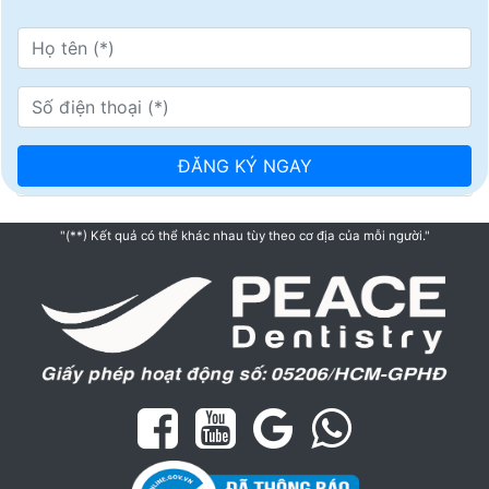
"(**) Kết quả có thể khác nhau tùy theo cơ địa của mỗi người."