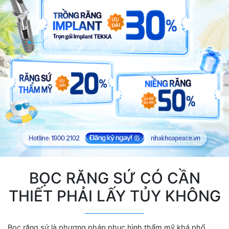
BỌC RĂNG SỨ CÓ CẦN
THIẾT PHẢI LẤY TỦY KHÔNG
Bọc răng sứ là phương pháp phục hình thẩm mỹ khá phổ