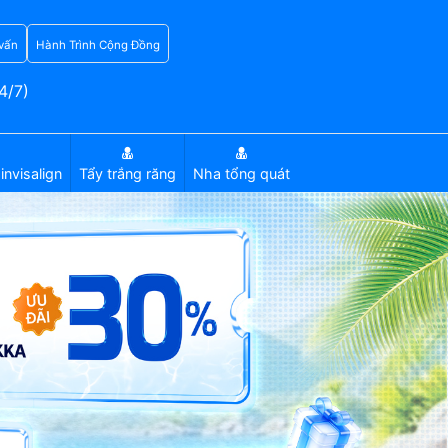
vấn
Hành Trình Cộng Đồng
4/7)
invisalign
Tẩy trắng răng
Nha tổng quát