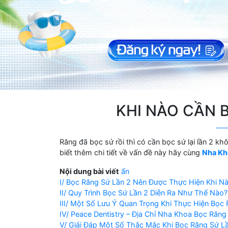
KHI NÀO CẦN 
Răng đã bọc sứ rồi thì có cần bọc sứ lại lần 2 kh
biết thêm chi tiết về vấn đề này hãy cùng
Nha Kh
Nội dung bài viết
ẩn
I/ Bọc Răng Sứ Lần 2 Nên Được Thực Hiện Khi N
II/ Quy Trình Bọc Sứ Lần 2 Diễn Ra Như Thế Nào?
III/ Một Số Lưu Ý Quan Trọng Khi Thực Hiện Bọc 
IV/ Peace Dentistry – Địa Chỉ Nha Khoa Bọc Răn
V/ Giải Đáp Một Số Thắc Mắc Khi Bọc Răng Sứ Lầ