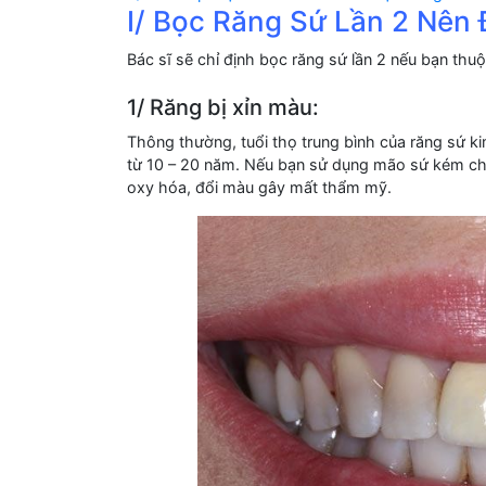
I/ Bọc Răng Sứ Lần 2 Nên
Bác sĩ sẽ chỉ định bọc răng sứ lần 2 nếu bạn thu
1/ Răng bị xỉn màu:
Thông thường, tuổi thọ trung bình của răng sứ kim
từ 10 – 20 năm. Nếu bạn sử dụng mão sứ kém chấ
oxy hóa, đổi màu gây mất thẩm mỹ.