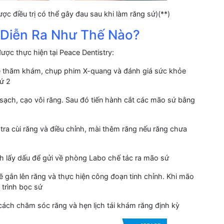
c điều trị có thể gây đau sau khi làm răng sứ)(**)
2 Diễn Ra Như Thế Nào?
ược thực hiện tại Peace Dentistry:
ẽ thăm khám, chụp phim X-quang và đánh giá sức khỏe
hứ 2
 sạch, cạo vôi răng. Sau đó tiến hành cắt các mão sứ bằng
 tra cùi răng và điều chỉnh, mài thêm răng nếu răng chưa
nh lấy dấu để gửi về phòng Labo chế tác ra mão sứ
 gắn lên răng và thực hiện công đoạn tinh chỉnh. Khi mão
 trình bọc sứ
cách chăm sóc răng và hẹn lịch tái khám răng định kỳ