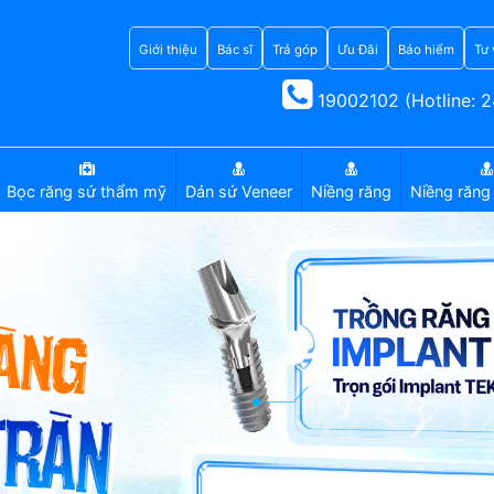
Giới thiệu
Bác sĩ
Trả góp
Ưu Đãi
Bảo hiểm
Tư 
19002102 (Hotline: 2
Bọc răng sứ thẩm mỹ
Dán sứ Veneer
Niềng răng
Niềng răng 