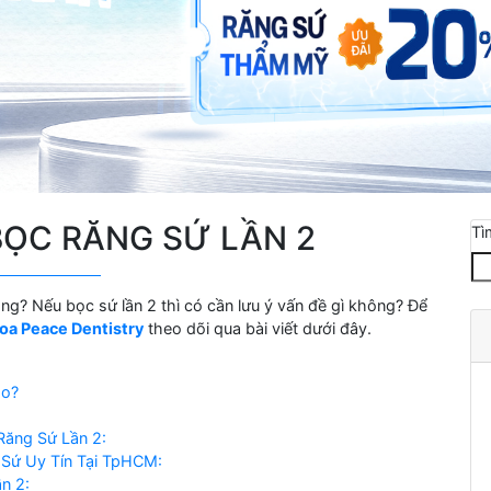
BỌC RĂNG SỨ LẦN 2
Tì
ông? Nếu bọc sứ lần 2 thì có cần lưu ý vấn đề gì không? Để
oa Peace Dentistry
theo dõi qua bài viết dưới đây.
ào?
Răng Sứ Lần 2:
g Sứ Uy Tín Tại TpHCM:
n 2: