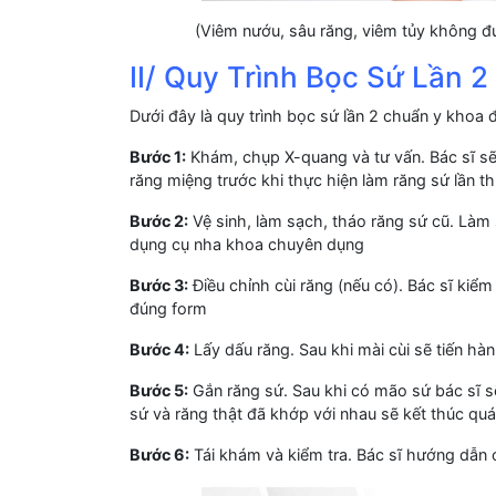
(Viêm nướu, sâu răng, viêm tủy không đượ
II/ Quy Trình Bọc Sứ Lần 
Dưới đây là quy trình bọc sứ lần 2 chuẩn y khoa đ
Bước 1:
Khám, chụp X-quang và tư vấn. Bác sĩ s
răng miệng trước khi thực hiện làm răng sứ lần t
Bước 2:
Vệ sinh, làm sạch, tháo răng sứ cũ. Làm
dụng cụ nha khoa chuyên dụng
Bước 3:
Điều chỉnh cùi răng (nếu có). Bác sĩ kiểm
đúng form
Bước 4:
Lấy dấu răng. Sau khi mài cùi sẽ tiến hà
Bước 5:
Gắn răng sứ. Sau khi có mão sứ bác sĩ sẽ
sứ và răng thật đã khớp với nhau sẽ kết thúc quá
Bước 6:
Tái khám và kiểm tra. Bác sĩ hướng dẫn 