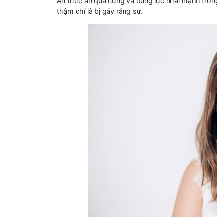
Ăn thức ăn quá cứng và dùng lực nhai mạnh trong
thậm chí là bị gãy răng sứ.