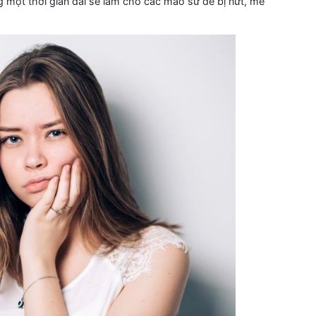
 một thời gian dài sẽ làm cho các mão sứ dễ bị nứt, mẻ