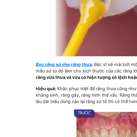
Bọc răng sứ cho răng thưa:
Bác sĩ sẽ mài bớt mộ
mão sứ từ đó làm cho kích thước của các răng l
răng vừa thưa và vừa có hiện tượng xô lệch hoặ
Hiệu quả:
Khắc phục triệt để răng thưa cũng như 
kháng sinh, răng gãy, răng hình thể xấu. Răng t
lâu dài (nếu dùng các lại răng sứ tố thì có thể hơ