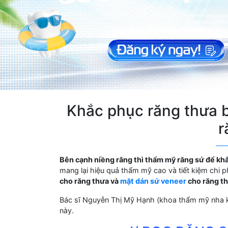
Khắc phục răng thưa
r
Bên cạnh niềng răng thì thẩm mỹ răng sứ để kh
mang lại hiệu quả thẩm mỹ cao và tiết kiệm chi 
cho răng thưa và
mặt dán sứ veneer
cho răng t
Bác sĩ Nguyễn Thị Mỹ Hạnh (khoa thẩm mỹ nha kh
này.