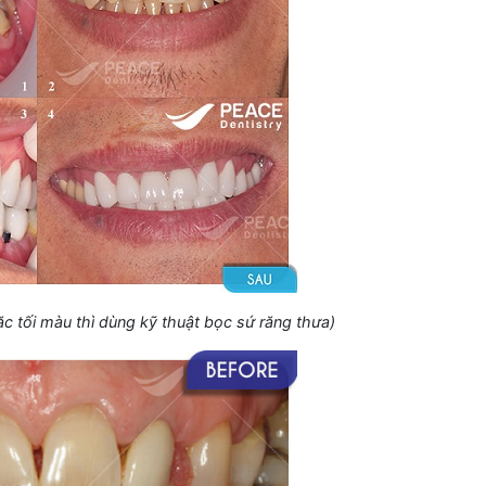
c tối màu thì dùng kỹ thuật bọc sứ răng thưa)