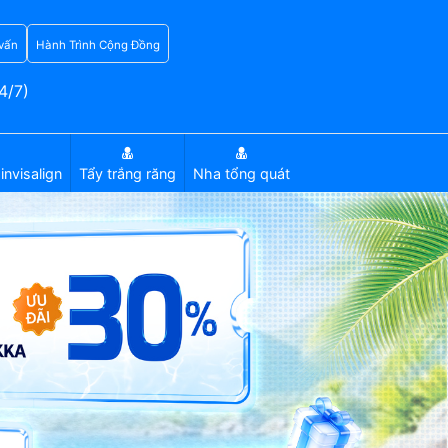
vấn
Hành Trình Cộng Đồng
4/7)
invisalign
Tẩy trắng răng
Nha tổng quát