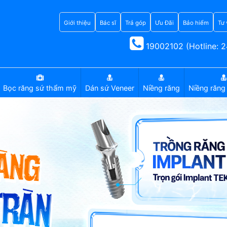
Giới thiệu
Bác sĩ
Trả góp
Ưu Đãi
Bảo hiểm
Tư 
19002102 (Hotline: 2
Bọc răng sứ thẩm mỹ
Dán sứ Veneer
Niềng răng
Niềng răng 