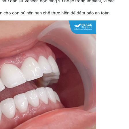
như dán sứ Veneer, bọc răng sứ hoặc trồng Implant, vì các
ạn cho con bú nên hạn chế thực hiện để đảm bảo an toàn.