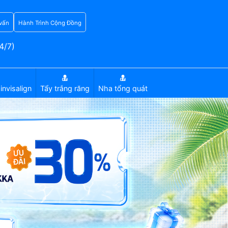
vấn
Hành Trình Cộng Đồng
4/7)
invisalign
Tẩy trắng răng
Nha tổng quát