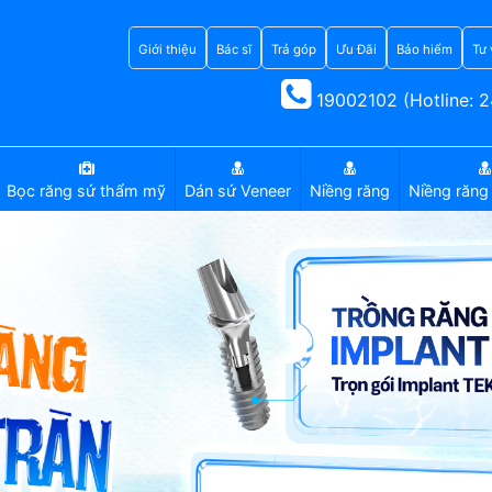
Giới thiệu
Bác sĩ
Trả góp
Ưu Đãi
Bảo hiểm
Tư 
19002102 (Hotline: 2
Bọc răng sứ thẩm mỹ
Dán sứ Veneer
Niềng răng
Niềng răng 