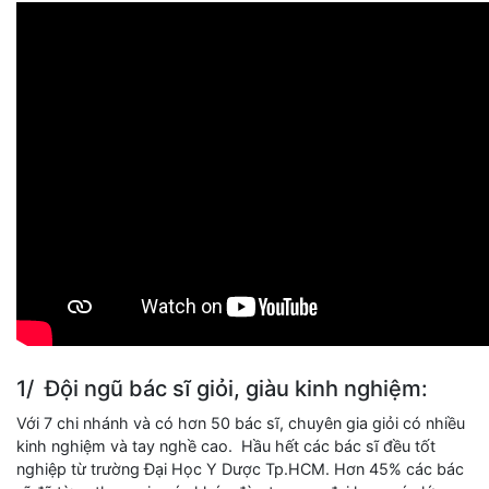
1/ Đội ngũ bác sĩ giỏi, giàu kinh nghiệm:
Với 7 chi nhánh và có hơn 50 bác sĩ, chuyên gia giỏi có nhiều
kinh nghiệm và tay nghề cao. Hầu hết các bác sĩ đều tốt
nghiệp từ trường Đại Học Y Dược Tp.HCM. Hơn 45% các bác