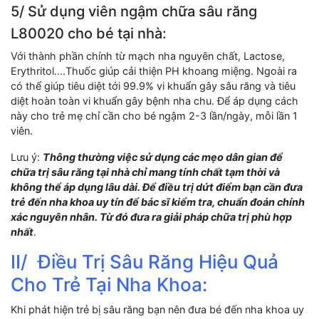
5/ Sử dụng viên ngậm chữa sâu răng
L80020 cho bé tại nhà:
Với thành phần chính từ mạch nha nguyên chất, Lactose,
Erythritol….Thuốc giúp cải thiện PH khoang miệng. Ngoài ra
có thể giúp tiêu diệt tới 99.9% vi khuẩn gây sâu răng và tiêu
diệt hoàn toàn vi khuẩn gây bệnh nha chu. Để áp dụng cách
này cho trẻ mẹ chỉ cần cho bé ngậm 2-3 lần/ngày, mỗi lần 1
viên.
Lưu ý:
Thông thường việc sử dụng các mẹo dân gian để
chữa trị sâu răng tại nhà chỉ mang tính chất tạm thời và
không thể áp dụng lâu dài. Để điều trị dứt điểm bạn cần đưa
trẻ đến nha khoa uy tín để bác sĩ kiểm tra, chuẩn đoán chính
xác nguyên nhân. Từ đó đưa ra giải pháp chữa trị phù hợp
nhất
.
II/ Điều Trị Sâu Răng Hiệu Quả
Cho Trẻ Tại Nha Khoa:
Khi phát hiện trẻ bị sâu răng bạn nên đưa bé đến nha khoa uy