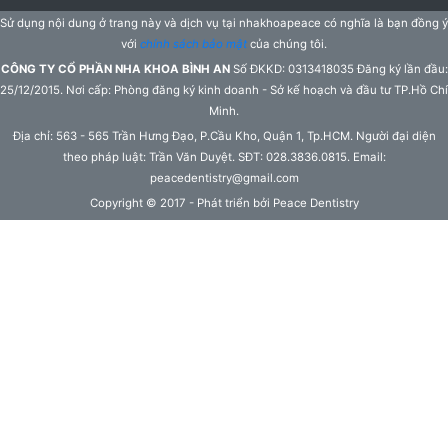
Sử dụng nội dung ở trang này và dịch vụ tại nhakhoapeace có nghĩa là bạn đồng ý
với
chính sách bảo mật
của chúng tôi.
CÔNG TY CỔ PHẦN NHA KHOA BÌNH AN
Số ĐKKD: 0313418035 Đăng ký lần đầu:
25/12/2015. Nơi cấp: Phòng đăng ký kinh doanh - Sở kế hoạch và đầu tư TP.Hồ Chí
Minh.
Địa chỉ: 563 - 565 Trần Hưng Đạo, P.Cầu Kho, Quận 1, Tp.HCM. Người đại diện
theo pháp luật: Trần Văn Duyệt. SĐT: 028.3836.0815. Email:
peacedentistry@gmail.com
Copyright © 2017 - Phát triển bởi Peace Dentistry