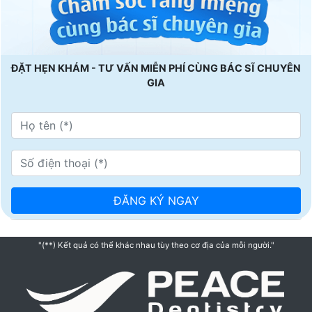
ĐẶT HẸN KHÁM - TƯ VẤN MIỄN PHÍ CÙNG BÁC SĨ CHUYÊN
GIA
"(**) Kết quả có thể khác nhau tùy theo cơ địa của mỗi người."