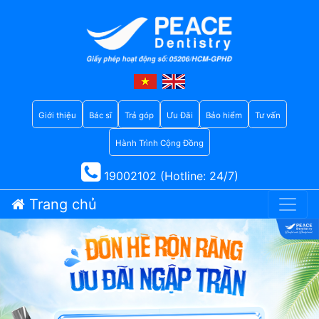
Giới thiệu
Bác sĩ
Trả góp
Ưu Đãi
Bảo hiểm
Tư vấn
Hành Trình Cộng Đồng
19002102 (Hotline: 24/7)
Trang chủ