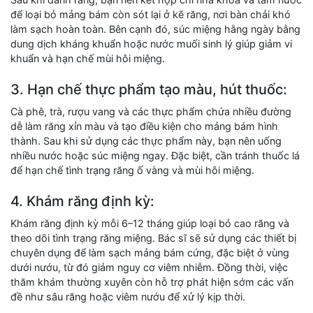
để loại bỏ mảng bám còn sót lại ở kẽ răng, nơi bàn chải khó
làm sạch hoàn toàn. Bên cạnh đó, súc miệng hằng ngày bằng
dung dịch kháng khuẩn hoặc nước muối sinh lý giúp giảm vi
khuẩn và hạn chế mùi hôi miệng.
3. Hạn chế thực phẩm tạo màu, hút thuốc:
Cà phê, trà, rượu vang và các thực phẩm chứa nhiều đường
dễ làm răng xỉn màu và tạo điều kiện cho mảng bám hình
thành. Sau khi sử dụng các thực phẩm này, bạn nên uống
nhiều nước hoặc súc miệng ngay. Đặc biệt, cần tránh thuốc lá
để hạn chế tình trạng răng ố vàng và mùi hôi miệng.
4. Khám răng định kỳ:
Khám răng định kỳ mỗi 6–12 tháng giúp loại bỏ cao răng và
theo dõi tình trạng răng miệng. Bác sĩ sẽ sử dụng các thiết bị
chuyên dụng để làm sạch mảng bám cứng, đặc biệt ở vùng
dưới nướu, từ đó giảm nguy cơ viêm nhiễm. Đồng thời, việc
thăm khám thường xuyên còn hỗ trợ phát hiện sớm các vấn
đề như sâu răng hoặc viêm nướu để xử lý kịp thời.