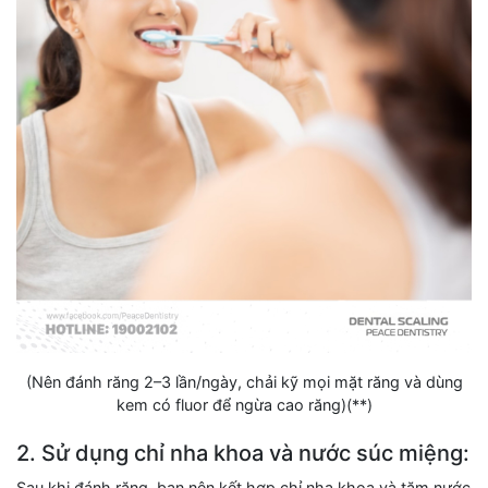
(Nên đánh răng 2–3 lần/ngày, chải kỹ mọi mặt răng và dùng
kem có fluor để ngừa cao răng)(**)
2. Sử dụng chỉ nha khoa và nước súc miệng:
Sau khi đánh răng, bạn nên kết hợp chỉ nha khoa và tăm nước