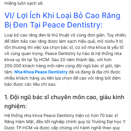
miệng luôn sạch sẽ.
VI/ Lợi Ích Khi Loại Bỏ Cao Răng
Bị Đen Tại Peace Dentistry:
Loại bỏ cao răng đen là thủ thuật vô cùng đơn giản. Tuy nhiên,
để đảm bảo cao răng được làm sạch hiệu quả, mô nướu ít bị
tổn thương thì việc lựa chọn bác sĩ, cơ sở nha khoa là yếu tố
vô cùng quan trọng. Peace Dentistry tự hào là hệ thống nha
khoa uy tín tại Tp.HCM. Sau 20 năm thành lập, với hơn
200.000 khách hàng mỗi năm cùng đội ngũ bác sĩ giỏi, tận
tâm.
Nha Khoa Peace Dentistry
đã và đang là địa chỉ được
nhiều khách hàng ưu tiên lựa chọn để cạo vôi răng bởi đảm
bảo được các tiêu chí sau:
1. Đội ngũ bác sĩ chuyên môn cao, giàu kinh
nghiệm:
Hệ thống nha khoa Peace Dentistry hiện có hơn 70 bác sĩ
Răng Hàm Mặt, đều tốt nghiệp chính quy từ Trường Đại học Y
Dược TP.HCM và được cấp chứng chỉ hành nghề theo quy