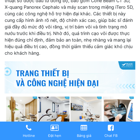
thuật số được đầu tư đồng bộ, bao gồm Cone Beam CT 3D,
X-quang Panorex Cephalo và máy scan trong miệng iTero 5D,
cùng các công nghệ hỗ trợ hiện đại khác. Các thiết bị này
cung cấp hình ảnh rõ nét, độ chính xác cao, giúp bác sĩ đánh
giá đầy đủ mức độ vôi răng, vị trí bám vôi và tình trạng mô
nướu trước khi điều trị. Nhờ đó, quá trình cạo vôi được thực
hiện đúng chỉ định, đảm bảo an toàn, nhẹ nhàng và mang lại
hiệu quả điều trị cao, đồng thời giảm thiểu cảm giác khó chịu
cho khách hàng.
Hotline
Đặt hẹn
Bảng giá
Chat FB