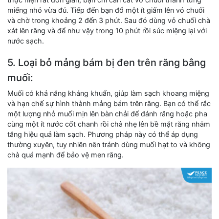
miếng nhỏ vừa đủ. Tiếp đến bạn đổ một ít giấm lên vỏ chuối
và chờ trong khoảng 2 đến 3 phút. Sau đó dùng vỏ chuối chà
xát lên răng và để như vậy trong 10 phút rồi súc miệng lại với
nước sạch.
5. Loại bỏ mảng bám bị đen trên răng bằng
muối:
Muối có khả năng kháng khuẩn, giúp làm sạch khoang miệng
và hạn chế sự hình thành mảng bám trên răng. Bạn có thể rắc
một lượng nhỏ muối mịn lên bàn chải để đánh răng hoặc pha
cùng một ít nước cốt chanh rồi chà nhẹ lên bề mặt răng nhằm
tăng hiệu quả làm sạch. Phương pháp này có thể áp dụng
thường xuyên, tuy nhiên nên tránh dùng muối hạt to và không
chà quá mạnh để bảo vệ men răng.