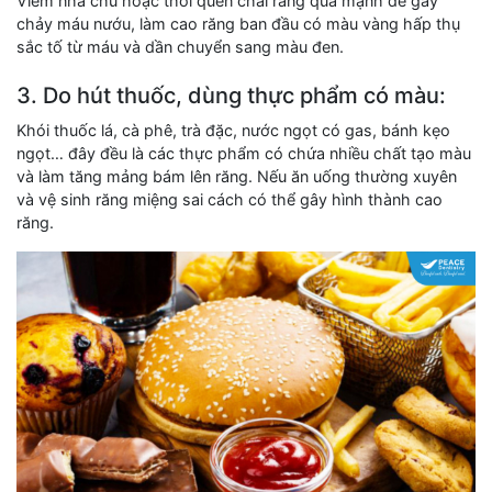
Viêm nha chu hoặc thói quen chải răng quá mạnh dễ gây
chảy máu nướu, làm cao răng ban đầu có màu vàng hấp thụ
sắc tố từ máu và dần chuyển sang màu đen.
3. Do hút thuốc, dùng thực phẩm có màu:
Khói thuốc lá, cà phê, trà đặc, nước ngọt có gas, bánh kẹo
ngọt… đây đều là các thực phẩm có chứa nhiều chất tạo màu
và làm tăng mảng bám lên răng. Nếu ăn uống thường xuyên
và vệ sinh răng miệng sai cách có thể gây hình thành cao
răng.