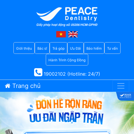
Giới thiệu
Bác sĩ
Trả góp
Ưu Đãi
Bảo hiểm
Tư vấn
Hành Trình Cộng Đồng
19002102 (Hotline: 24/7)
Trang chủ