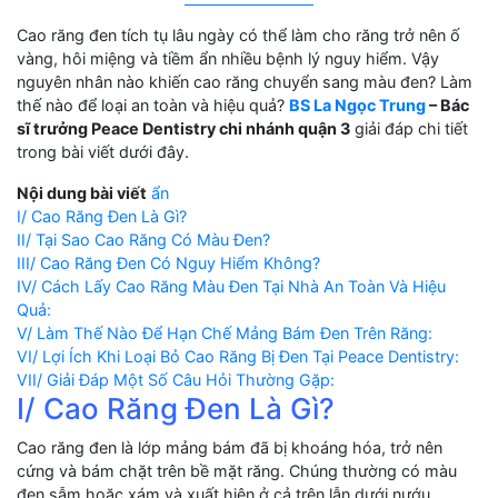
Cao răng đen tích tụ lâu ngày có thể làm cho răng trở nên ố
vàng, hôi miệng và tiềm ẩn nhiều bệnh lý nguy hiểm. Vậy
nguyên nhân nào khiến cao răng chuyển sang màu đen? Làm
thế nào để loại an toàn và hiệu quả?
BS La Ngọc Trung
– Bác
sĩ trưởng Peace Dentistry chi nhánh quận 3
giải đáp chi tiết
trong bài viết dưới đây.
Nội dung bài viết
ẩn
I/ Cao Răng Đen Là Gì?
II/ Tại Sao Cao Răng Có Màu Đen?
III/ Cao Răng Đen Có Nguy Hiểm Không?
IV/ Cách Lấy Cao Răng Màu Đen Tại Nhà An Toàn Và Hiệu
Quả:
V/ Làm Thế Nào Để Hạn Chế Mảng Bám Đen Trên Răng:
VI/ Lợi Ích Khi Loại Bỏ Cao Răng Bị Đen Tại Peace Dentistry:
VII/ Giải Đáp Một Số Câu Hỏi Thường Gặp:
I/ Cao Răng Đen Là Gì?
Cao răng đen là lớp mảng bám đã bị khoáng hóa, trở nên
cứng và bám chặt trên bề mặt răng. Chúng thường có màu
đen sẫm hoặc xám và xuất hiện ở cả trên lẫn dưới nướu.