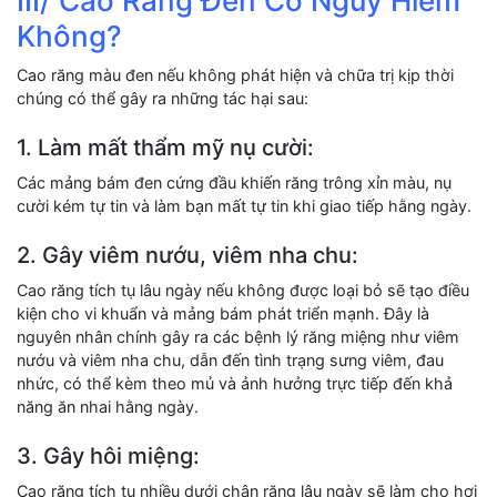
III/ Cao Răng Đen Có Nguy Hiểm
Không?
Cao răng màu đen nếu không phát hiện và chữa trị kịp thời
chúng có thể gây ra những tác hại sau:
1. Làm mất thẩm mỹ nụ cười:
Các mảng bám đen cứng đầu khiến răng trông xỉn màu, nụ
cười kém tự tin và làm bạn mất tự tin khi giao tiếp hằng ngày.
2. Gây viêm nướu, viêm nha chu:
Cao răng tích tụ lâu ngày nếu không được loại bỏ sẽ tạo điều
kiện cho vi khuẩn và mảng bám phát triển mạnh. Đây là
nguyên nhân chính gây ra các bệnh lý răng miệng như viêm
nướu và viêm nha chu, dẫn đến tình trạng sưng viêm, đau
nhức, có thể kèm theo mủ và ảnh hưởng trực tiếp đến khả
năng ăn nhai hằng ngày.
3. Gây hôi miệng:
Cao răng tích tụ nhiều dưới chân răng lâu ngày sẽ làm cho hơi