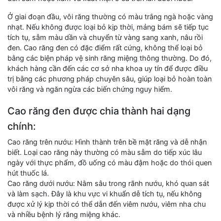
Ở giai đoạn đầu, vôi răng thường có màu trắng ngà hoặc vàng
nhạt. Nếu không được loại bỏ kịp thời, mảng bám sẽ tiếp tục
tích tụ, sẫm màu dần và chuyển từ vàng sang xanh, nâu rồi
đen. Cao răng đen có đặc điểm rất cứng, không thể loại bỏ
bằng các biện pháp vệ sinh răng miệng thông thường. Do đó,
khách hàng cần đến các cơ sở nha khoa uy tín để được điều
trị bằng các phương pháp chuyên sâu, giúp loại bỏ hoàn toàn
vôi răng và ngăn ngừa các biến chứng nguy hiểm.
Cao răng đen được chia thành hai dạng
chính:
Cao răng trên nướu: Hình thành trên bề mặt răng và dễ nhận
biết. Loại cao răng này thường có màu sẫm do tiếp xúc lâu
ngày với thực phẩm, đồ uống có màu đậm hoặc do thói quen
hút thuốc lá.
Cao răng dưới nướu: Nằm sâu trong rãnh nướu, khó quan sát
và làm sạch. Đây là khu vực vi khuẩn dễ tích tụ, nếu không
được xử lý kịp thời có thể dẫn đến viêm nướu, viêm nha chu
và nhiều bệnh lý răng miệng khác.