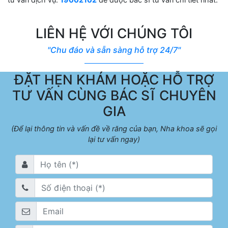
LIÊN HỆ VỚI CHÚNG TÔI
"Chu đáo và sẵn sàng hỗ trợ 24/7"
ĐẶT HẸN KHÁM HOẶC HỖ TRỢ
TƯ VẤN CÙNG BÁC SĨ CHUYÊN
GIA
(Để lại thông tin và vấn đề về răng của bạn, Nha khoa sẽ gọi
lại tư vấn ngay)