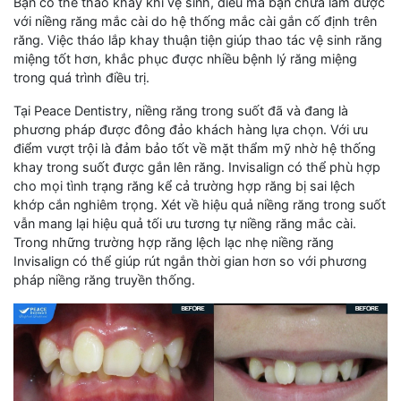
Bạn có thể tháo khay khi vệ sinh, điều mà bạn chưa làm được
với niềng răng mắc cài do hệ thống mắc cài gắn cố định trên
răng. Việc tháo lắp khay thuận tiện giúp thao tác vệ sinh răng
miệng tốt hơn, khắc phục được nhiều bệnh lý răng miệng
trong quá trình điều trị.
Tại Peace Dentistry, niềng răng trong suốt đã và đang là
phương pháp được đông đảo khách hàng lựa chọn. Với ưu
điểm vượt trội là đảm bảo tốt về mặt thẩm mỹ nhờ hệ thống
khay trong suốt được gắn lên răng. Invisalign có thể phù hợp
cho mọi tình trạng răng kể cả trường hợp răng bị sai lệch
khớp cắn nghiêm trọng. Xét về hiệu quả niềng răng trong suốt
vẫn mang lại hiệu quả tối ưu tương tự niềng răng mắc cài.
Trong những trường hợp răng lệch lạc nhẹ niềng răng
Invisalign có thể giúp rút ngắn thời gian hơn so với phương
pháp niềng răng truyền thống.