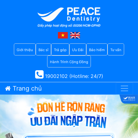
Giới thiệu
Bác sĩ
Trả góp
Ưu Đãi
Bảo hiểm
Tư vấn
Hành Trình Cộng Đồng
19002102 (Hotline: 24/7)
Trang chủ