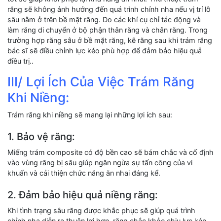
răng sẽ không ảnh hưởng đến quá trình chỉnh nha nếu vị trí lỗ
sâu nằm ở trên bề mặt răng. Do các khí cụ chỉ tác động và
làm răng di chuyển ở bộ phận thân răng và chân răng. Trong
trường hợp răng sâu ở bề mặt răng, kẽ răng sau khi trám răng
bác sĩ sẽ điều chỉnh lực kéo phù hợp để đảm bảo hiệu quả
điều trị..
III/ Lợi Ích Của Việc Trám Răng
Khi Niềng:
Trám răng khi niềng sẽ mang lại những lợi ích sau:
1. Bảo vệ răng:
Miếng trám composite có độ bền cao sẽ bám chắc và cố định
vào vùng răng bị sâu giúp ngăn ngừa sự tấn công của vi
khuẩn và cải thiện chức năng ăn nhai đáng kể.
2. Đảm bảo hiệu quả niềng răng:
Khi tình trạng sâu răng được khắc phục sẽ giúp quá trình
chỉnh nha diễn ra thuận lợi hơn, răng chắc khỏe chịu lực kéo