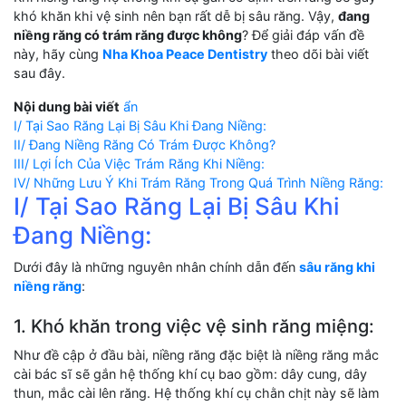
khó khăn khi vệ sinh nên bạn rất dễ bị sâu răng. Vậy,
đang
niềng răng có trám răng được không
? Để giải đáp vấn đề
này, hãy cùng
Nha Khoa Peace Dentistry
theo dõi bài viết
sau đây.
Nội dung bài viết
ẩn
I/ Tại Sao Răng Lại Bị Sâu Khi Đang Niềng:
II/ Đang Niềng Răng Có Trám Được Không?
III/ Lợi Ích Của Việc Trám Răng Khi Niềng:
IV/ Những Lưu Ý Khi Trám Răng Trong Quá Trình Niềng Răng:
I/ Tại Sao Răng Lại Bị Sâu Khi
Đang Niềng:
Dưới đây là những nguyên nhân chính dẫn đến
sâu răng khi
niềng răng
:
1. Khó khăn trong việc vệ sinh răng miệng:
Như đề cập ở đầu bài, niềng răng đặc biệt là niềng răng mắc
cài bác sĩ sẽ gắn hệ thống khí cụ bao gồm: dây cung, dây
thun, mắc cài lên răng. Hệ thống khí cụ chằn chịt này sẽ làm