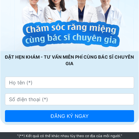
ĐẶT HẸN KHÁM - TƯ VẤN MIỄN PHÍ CÙNG BÁC SĨ CHUYÊN
GIA
"(**) Kết quả có thể khác nhau tùy theo cơ địa của mỗi người."