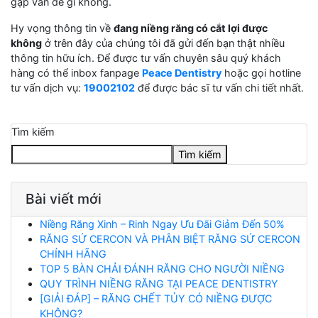
gặp vấn đề gì không.
Hy vọng thông tin về
đang niềng răng có cắt lợi được
không
ở trên đây của chúng tôi đã gửi đến bạn thật nhiều
thông tin hữu ích. Để được tư vấn chuyên sâu quý khách
hàng có thể inbox fanpage
Peace Dentistry
hoặc gọi hotline
tư vấn dịch vụ:
19002102
để được bác sĩ tư vấn chi tiết nhất.
Tìm kiếm
Tìm kiếm
Bài viết mới
Niềng Răng Xinh – Rinh Ngay Ưu Đãi Giảm Đến 50%
RĂNG SỨ CERCON VÀ PHÂN BIỆT RĂNG SỨ CERCON
CHÍNH HÃNG
TOP 5 BÀN CHẢI ĐÁNH RĂNG CHO NGƯỜI NIỀNG
QUY TRÌNH NIỀNG RĂNG TẠI PEACE DENTISTRY
[GIẢI ĐÁP] – RĂNG CHẾT TỦY CÓ NIỀNG ĐƯỢC
KHÔNG?