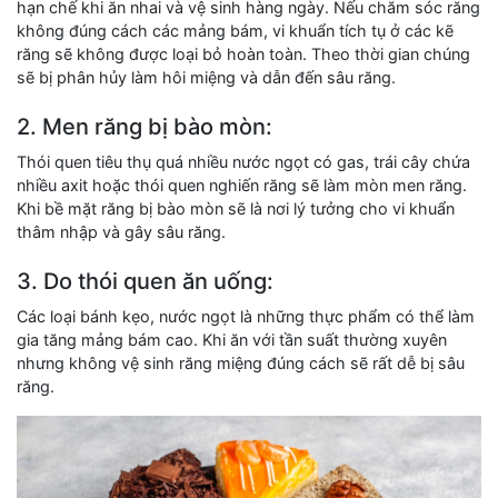
hạn chế khi ăn nhai và vệ sinh hàng ngày. Nếu chăm sóc răng
không đúng cách các mảng bám, vi khuẩn tích tụ ở các kẽ
răng sẽ không được loại bỏ hoàn toàn. Theo thời gian chúng
sẽ bị phân hủy làm hôi miệng và dẫn đến sâu răng.
2. Men răng bị bào mòn:
Thói quen tiêu thụ quá nhiều nước ngọt có gas, trái cây chứa
nhiều axit hoặc thói quen nghiến răng sẽ làm mòn men răng.
Khi bề mặt răng bị bào mòn sẽ là nơi lý tưởng cho vi khuẩn
thâm nhập và gây sâu răng.
3. Do thói quen ăn uống:
Các loại bánh kẹo, nước ngọt là những thực phẩm có thể làm
gia tăng mảng bám cao. Khi ăn với tần suất thường xuyên
nhưng không vệ sinh răng miệng đúng cách sẽ rất dễ bị sâu
răng.