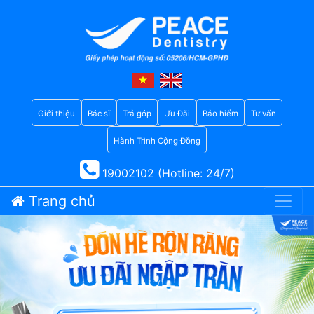
Giới thiệu
Bác sĩ
Trả góp
Ưu Đãi
Bảo hiểm
Tư vấn
Hành Trình Cộng Đồng
19002102 (Hotline: 24/7)
Trang chủ