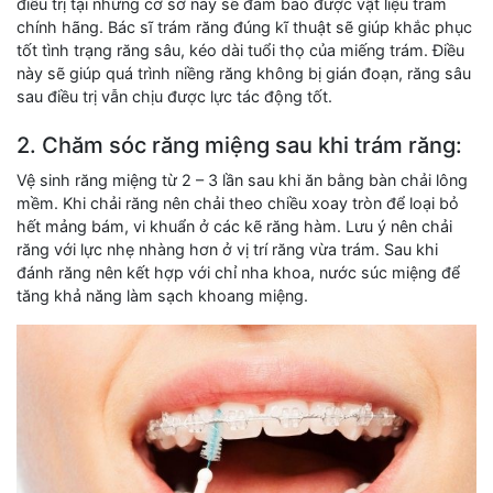
điều trị tại những cơ sở này sẽ đảm bảo được vật liệu trám
chính hãng. Bác sĩ trám răng đúng kĩ thuật sẽ giúp khắc phục
tốt tình trạng răng sâu, kéo dài tuổi thọ của miếng trám. Điều
này sẽ giúp quá trình niềng răng không bị gián đoạn, răng sâu
sau điều trị vẫn chịu được lực tác động tốt.
2. Chăm sóc răng miệng sau khi trám răng:
Vệ sinh răng miệng từ 2 – 3 lần sau khi ăn bằng bàn chải lông
mềm. Khi chải răng nên chải theo chiều xoay tròn để loại bỏ
hết mảng bám, vi khuẩn ở các kẽ răng hàm. Lưu ý nên chải
răng với lực nhẹ nhàng hơn ở vị trí răng vừa trám. Sau khi
đánh răng nên kết hợp với chỉ nha khoa, nước súc miệng để
tăng khả năng làm sạch khoang miệng.