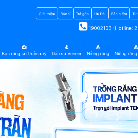
Giới thiệu
Bác sĩ
Trả góp
Ưu Đãi
Bảo hiểm
Tư 
19002102 (Hotline: 2
Bọc răng sứ thẩm mỹ
Dán sứ Veneer
Niềng răng
Niềng răng 