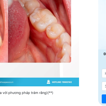
Đ
đa với phương pháp trám răng)(**)