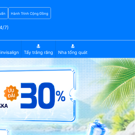
vấn
Hành Trình Cộng Đồng
4/7)
invisalign
Tẩy trắng răng
Nha tổng quát