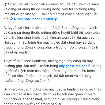
Q: Chào Bác sĩ! Tôi có tiền sử bệnh tim, đã đặt Stent vài năm
và đang sử dụng thuốc chống đông. Vậy tôi có trồng răng
Implant được không? – Câu hỏi từ một khách hàng Việt Kiều
gửi về
Nha Khoa Peace Dentistry
.
A: Người có tiền sử bệnh tim, đã đặt Stent động mạch vành
và đang sử dụng thuốc chống đông huyết khối thì hoàn toàn
có thể trồng răng Implant với tính an toàn và hiệu quả cao.
Nói cách khác, bệnh tim mạch, việc đặt stent hay sử dụng
thuốc chống đông không phải là trường hợp chống chỉ định
cấy ghép implant.
Thực tế tại Peace Dentistry, trường hợp này cũng rất hay
thường gặp. Rất nhiều khách hàng
cấy ghép Implant
là những
người có bệnh mãn tính, bệnh nền trong đó có nhiều bệnh
nhân có tiền sử bệnh tim mạch, đã đặt stent và sử dụng
thuốc chống đông huyết khối.
Dĩ nhiên, với các trường hợp này, bác sĩ Implant sẽ có sự thảo
luận với bác sĩ tim mạch để có kế hoạch cấy ghép implant
phù hợp và an toàn nhất, ví dụ như việc ngưng sử dụng thuốc
chống đông huyết khối trong bao lâu…