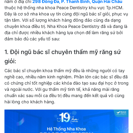
nằm ở điạ chỉ
298 Đống Đa, P. Thanh Bình, Quận Hải Châu
thuộc hệ thống nha khoa Peace Dentistry khu vực Tp.HCM.
Đây là cơ sở nha khoa uy tín cùng đội ngũ bác sĩ giỏi, phục vụ
tận tâm. Với số lượng khách hàng đông đảo cùng đa dạng
chuyên khoa điều trị. Nha Khoa Peace Dentistry đã và đang là
địa chỉ được nhiều khách hàng lựa chọn để làm răng sứ bởi
đảm bảo đủ các yếu tố sau:
1. Đội ngũ bác sĩ chuyên thẩm mỹ răng sứ
giỏi:
Các bác sĩ chuyên khoa thẩm mỹ đều là những người có tay
nghề cao, nhiều năm kinh nghiệm. Phần lớn các bác sĩ đều đã
có chứng chỉ tốt nghiệp các khóa đào tạo sau đại học ở trong
và ngoài nước. Với gu thẩm mỹ tinh tế, khả năng mài răng
chuẩn xác sau mỗi ca đều trị đều mang đến kết quả vô cùng
hài lòng cho khách hàng.