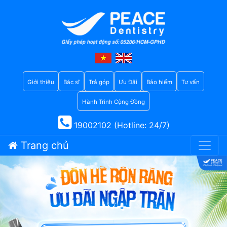
Giới thiệu
Bác sĩ
Trả góp
Ưu Đãi
Bảo hiểm
Tư vấn
Hành Trình Cộng Đồng
19002102 (Hotline: 24/7)
Trang chủ