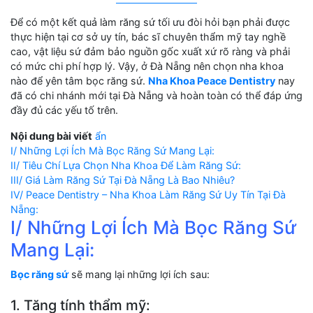
Để có một kết quả làm răng sứ tối ưu đòi hỏi bạn phải được
thực hiện tại cơ sở uy tín, bác sĩ chuyên thẩm mỹ tay nghề
cao, vật liệu sứ đảm bảo nguồn gốc xuất xứ rõ ràng và phải
có mức chi phí hợp lý. Vậy, ở Đà Nẵng nên chọn nha khoa
nào để yên tâm bọc răng sứ.
Nha Khoa Peace Dentistry
nay
đã có chi nhánh mới tại Đà Nẵng và hoàn toàn có thể đáp ứng
đầy đủ các yếu tố trên.
Nội dung bài viết
ẩn
I/ Những Lợi Ích Mà Bọc Răng Sứ Mang Lại:
II/ Tiêu Chí Lựa Chọn Nha Khoa Để Làm Răng Sứ:
III/ Giá Làm Răng Sứ Tại Đà Nẵng Là Bao Nhiêu?
IV/ Peace Dentistry – Nha Khoa Làm Răng Sứ Uy Tín Tại Đà
Nẵng:
I/ Những Lợi Ích Mà Bọc Răng Sứ
Mang Lại:
Bọc răng sứ
sẽ mang lại những lợi ích sau:
1. Tăng tính thẩm mỹ: