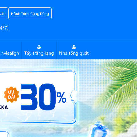
vấn
Hành Trình Cộng Đồng
4/7)
invisalign
Tẩy trắng răng
Nha tổng quát