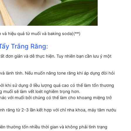
n và hiệu quả từ muối và baking soda)(**)
 Tẩy Trắng Răng:
ất đơn giản và dễ thực hiện. Tuy nhiên bạn cần lưu ý một
 và lành tính. Nếu muốn nâng tone răng khi áp dụng đòi hỏi
i khi sử dụng ở liều lượng quá cao có thể làm tổn thương
g muối sẽ làm vết loét nghiêm trọng hơn.
hác với muối bởi chúng có thể làm cho khoang miệng trở
nh răng từ 2-3 lần kết hợp với chỉ nha khoa, máy tăm nướu
iên thường tốn nhiều thời gian và không phải tình trạng