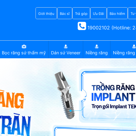
Giới thiệu
Bác sĩ
Trả góp
Ưu Đãi
Bảo hiểm
Tư 
19002102 (Hotline: 2
Bọc răng sứ thẩm mỹ
Dán sứ Veneer
Niềng răng
Niềng răng 