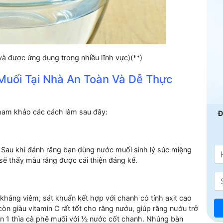
 và được ứng dụng trong nhiều lĩnh vực)(**)
Muối Tại Nhà An Toàn Và Dễ Thực
tham khảo các cách làm sau đây:
Đ
. Sau khi đánh răng bạn dùng nước muối sinh lý súc miệng
n sẽ thấy màu răng được cải thiện đáng kể.
kháng viêm, sát khuẩn kết hợp với chanh có tính axit cao
còn giàu vitamin C rất tốt cho răng nướu, giúp răng nướu trở
n 1 thìa cà phê muối với ½ nước cốt chanh. Nhúng bàn