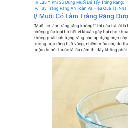
III/ Lưu Ý Khi Sử Dụng Muối Để Tẩy Trắng Răng:
IV/ Tẩy Trắng Răng An Toàn Và Hiệu Quả Tại Nha 
I/ Muối Có Làm Trắng Răng Đư
“Muối có làm trắng răng không?” thì câu trả lời 
những giúp loại bỏ hết vi khuẩn gây hại cho kho
không phải tình trạng răng nào áp dụng mẹo này 
trường hợp răng bị ố vàng, nhiễm màu nhẹ do th
hoặc do hút thuốc lá lâu năm thì đây không phải l