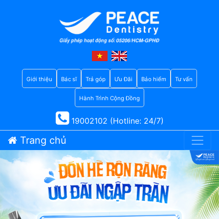
Giới thiệu
Bác sĩ
Trả góp
Ưu Đãi
Bảo hiểm
Tư vấn
Hành Trình Cộng Đồng
19002102 (Hotline: 24/7)
Trang chủ