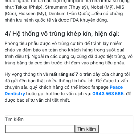
nước ngoài. Tất cả các loại trụ Implant mà nha khoa sử dụng
như: Tekka (Pháp), Straumann (Thụy sỹ), Nobel (Mỹ), MIS
(Đức), Hiossen (Mỹ), Dentium (Hàn Quốc)…đều có chứng
nhận lưu hành quốc tế và được FDA khuyên dùng.
4/ Hệ thống vô trùng khép kín, hiện đại:
Phòng tiểu phẫu được vô trùng cự tím để tránh lây nhiễm
chéo và đảm bảo an toàn cho khách hàng trong suốt quá
trình điều trị. Ngoài ra các dụng cụ cũng đã được tiệt trùng, vô
trùng bằng tia cực tím trước khi đem vào phòng tiểu phẫu.
Hy vọng thông tin về
mất răng số 7
ở trên đây của chúng tôi
đã gửi đến bạn thật nhiều thông tin hữu ích. Để được tư vấn
chuyên sâu quý khách hàng có thể inbox fanpage
Peace
Dentistry
hoặc gọi hotline tư vấn dịch vụ:
0943 563 565
. để
được bác sĩ tư vấn chi tiết nhất.
Tìm kiếm
Tìm kiếm