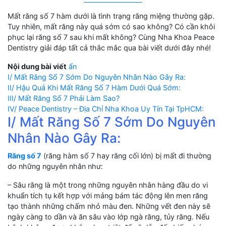
Mất răng số 7 hàm dưới là tình trạng răng miệng thường gặp.
Tuy nhiên, mất răng này quá sớm có sao không? Có cần khôi
phục lại răng số 7 sau khi mất không? Cùng Nha Khoa Peace
Dentistry giải đáp tất cả thắc mắc qua bài viết dưới đây nhé!
Nội dung bài viết
ẩn
I/ Mất Răng Số 7 Sớm Do Nguyên Nhân Nào Gây Ra:
II/ Hậu Quả Khi Mất Răng Số 7 Hàm Dưới Quá Sớm:
III/ Mất Răng Số 7 Phải Làm Sao?
IV/ Peace Dentistry – Địa Chỉ Nha Khoa Uy Tín Tại TpHCM:
I/ Mất Răng Số 7 Sớm Do Nguyên
Nhân Nào Gây Ra:
Răng số 7
(răng hàm số 7 hay răng cối lớn) bị mất đi thường
do những nguyên nhân như:
– Sâu răng là một trong những nguyên nhân hàng đầu do vi
khuẩn tích tụ kết hợp với mảng bám tác động lên men răng
tạo thành những chấm nhỏ màu đen. Những vết đen này sẽ
ngày càng to dần và ăn sâu vào lớp ngà răng, tủy răng. Nếu