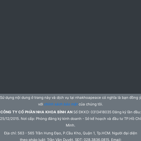
Sử dụng nội dung ở trang này và dịch vụ tại nhakhoapeace có nghĩa là bạn đồng ý
với
chính sách bảo mật
của chúng tôi.
CÔNG TY CỔ PHẦN NHA KHOA BÌNH AN
Số ĐKKD: 0313418035 Đăng ký lần đầu:
25/12/2015. Nơi cấp: Phòng đăng ký kinh doanh - Sở kế hoạch và đầu tư TP.Hồ Chí
Minh.
Địa chỉ: 563 - 565 Trần Hưng Đạo, P.Cầu Kho, Quận 1, Tp.HCM. Người đại diện
theo pháp luật: Trần Văn Duyệt. SĐT: 028.3836.0815. Email: