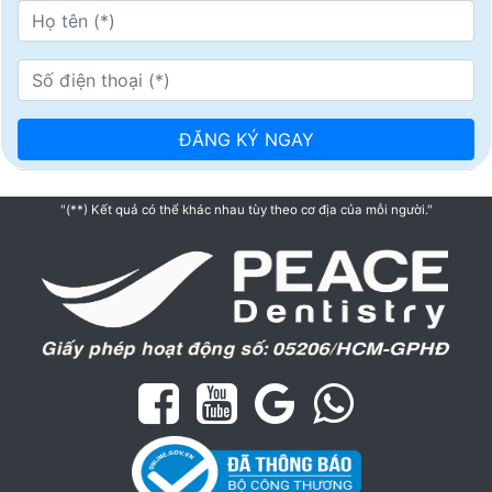
"(**) Kết quả có thể khác nhau tùy theo cơ địa của mỗi người."