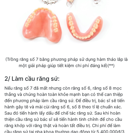
(Trồng răng số 7 bằng phương pháp sử dụng hàm tháo lắp là
một giải pháp giúp tiết kiệm chi phí đáng kể)(**)
2/ Làm cầu răng sứ:
Nếu răng số 7 đã mất nhưng còn răng số 6, răng số 8 mọc
thẳng và chúng hoàn toàn khỏe mạnh bạn có thể can thiệp
đến phương pháp làm cầu răng sứ. Để điều trị, bác sĩ sẽ tiến
hành gây tê và mài cùi răng số 6, số 8 theo tỉ lệ chuẩn xác.
Sau đó tiến hành lấy dấu để chế tác răng sứ. Sau khi hoàn
thiện cầu răng sứ bác sĩ sẽ tiến hành tinh chỉnh để cho cầu
răng khớp với răng thật và hoàn tất điều trị. Chi phí để làm
cầu răng sứ tại nha khoa thường dao động từ 5.400.000đ/3