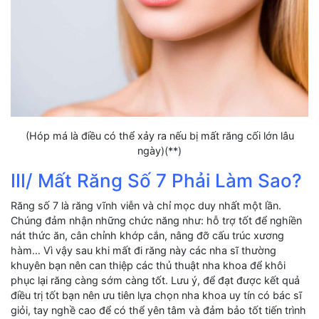
(Hóp má là điều có thể xảy ra nếu bị mất răng cối lớn lâu
ngày)(**)
III/ Mất Răng Số 7 Phải Làm Sao?
Răng số 7 là răng vĩnh viễn và chỉ mọc duy nhất một lần.
Chúng đảm nhận những chức năng như: hỗ trợ tốt để nghiền
nát thức ăn, cân chỉnh khớp cắn, nâng đỡ cấu trúc xương
hàm… Vì vậy sau khi mất đi răng này các nha sĩ thường
khuyên bạn nên can thiệp các thủ thuật nha khoa để khôi
phục lại răng càng sớm càng tốt. Lưu ý, để đạt được kết quả
điều trị tốt bạn nên ưu tiên lựa chọn nha khoa uy tín có bác sĩ
giỏi, tay nghề cao để có thể yên tâm và đảm bảo tốt tiến trình