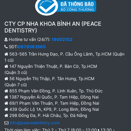
CTY CP NHA KHOA BÌNH AN (PEACE
DENTISTRY)
Hotline tư vấn (24/7):
19002102
SĐT:
0978563565
563-565 Trần Hưng Đạo, P. Cầu Ông Lãnh, Tp.HCM (Quận
1 cũ)
147 Nguyễn Thiện Thuật, P. Bàn Cờ, Tp.HCM
(Quận 3 cũ)
56 Nguyễn Thị Thập, P. Tân Hưng, Tp.HCM
(Quận 7 cũ)
855 Phạm Văn Đồng, P. Linh Xuân, Tp. Thủ Đức
1387 Nguyễn Ái Quốc, P. Tam Hiệp, Đồng Nai
69/1 Phạm Văn Thuận, P. Tam Hiệp, Đồng Nai
439 Quốc Lộ 1A, KP9, P. Long Bình, Đồng Nai
298 Đống Đa, P. Hải Châu, Tp. Đà Nẵng
info@peacedentistry.com
Thời gian làm việc: Thứ 2 - Thứ 7 (8:00 - 12:00
13:30 -