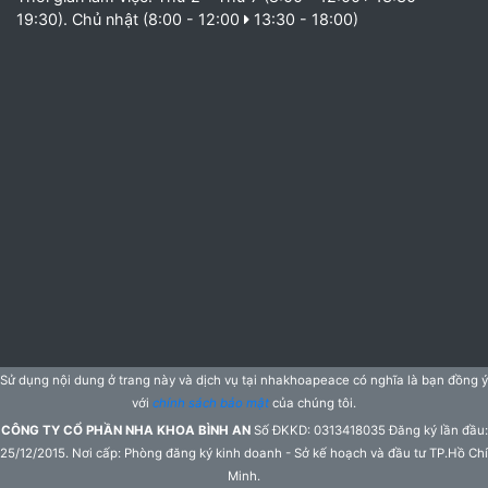
19:30). Chủ nhật (8:00 - 12:00
13:30 - 18:00)
Sử dụng nội dung ở trang này và dịch vụ tại nhakhoapeace có nghĩa là bạn đồng ý
với
chính sách bảo mật
của chúng tôi.
CÔNG TY CỔ PHẦN NHA KHOA BÌNH AN
Số ĐKKD: 0313418035 Đăng ký lần đầu:
25/12/2015. Nơi cấp: Phòng đăng ký kinh doanh - Sở kế hoạch và đầu tư TP.Hồ Chí
Minh.