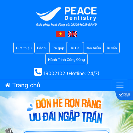
Giới thiệu
Bác sĩ
Trả góp
Ưu Đãi
Bảo hiểm
Tư vấn
Hành Trình Cộng Đồng
19002102 (Hotline: 24/7)
Trang chủ