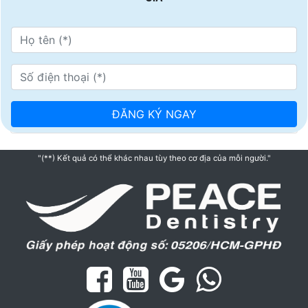
"(**) Kết quả có thể khác nhau tùy theo cơ địa của mỗi người."