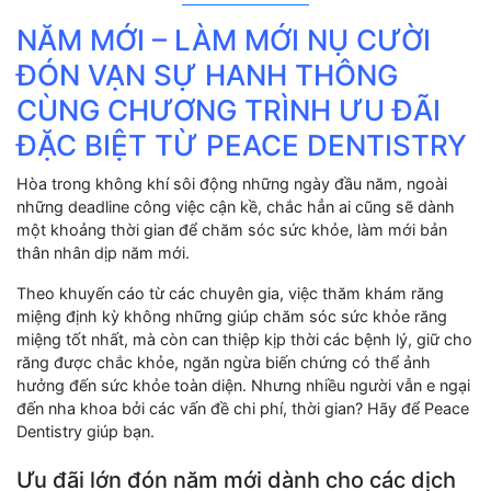
NĂM MỚI – LÀM MỚI NỤ CƯỜI
ĐÓN VẠN SỰ HANH THÔNG
CÙNG CHƯƠNG TRÌNH ƯU ĐÃI
ĐẶC BIỆT TỪ PEACE DENTISTRY
Hòa trong không khí sôi động những ngày đầu năm, ngoài
những deadline công việc cận kề, chắc hẳn ai cũng sẽ dành
một khoảng thời gian để chăm sóc sức khỏe, làm mới bản
thân nhân dịp năm mới.
Theo khuyến cáo từ các chuyên gia, việc thăm khám răng
miệng định kỳ không những giúp chăm sóc sức khỏe răng
miệng tốt nhất, mà còn can thiệp kịp thời các bệnh lý, giữ cho
răng được chắc khỏe, ngăn ngừa biến chứng có thể ảnh
hưởng đến sức khỏe toàn diện. Nhưng nhiều người vẫn e ngại
đến nha khoa bởi các vấn đề chi phí, thời gian? Hãy để Peace
Dentistry giúp bạn.
Ưu đãi lớn đón năm mới dành cho các dịch