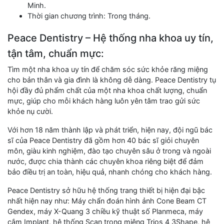
Minh.
Thời gian chương trình: Trong tháng.
Peace Dentistry – Hệ thống nha khoa uy tín,
tận tâm, chuẩn mực:
Tìm một nha khoa uy tín để chăm sóc sức khỏe răng miệng
cho bản thân và gia đình là không dễ dàng. Peace Dentistry tụ
hội đầy đủ phẩm chất của một nha khoa chất lượng, chuẩn
mực, giúp cho mỗi khách hàng luôn yên tâm trao gửi sức
khỏe nụ cười.
Với hơn 18 năm thành lập và phát triển, hiện nay, đội ngũ bác
sĩ của Peace Dentistry đã gồm hơn 40 bác sĩ giỏi chuyên
môn, giàu kinh nghiệm, đào tạo chuyên sâu ở trong và ngoài
nước, được chia thành các chuyên khoa riêng biệt để đảm
bảo điều trị an toàn, hiệu quả, nhanh chóng cho khách hàng.
Peace Dentistry sở hữu hệ thống trang thiết bị hiện đại bậc
nhất hiện nay như: Máy chẩn đoán hình ảnh Cone Beam CT
Gendex, máy X-Quang 3 chiều kỹ thuật số Planmeca, máy
cắm Implant, hệ thống Scan trong miệng Trios 4 3Shape, hệ