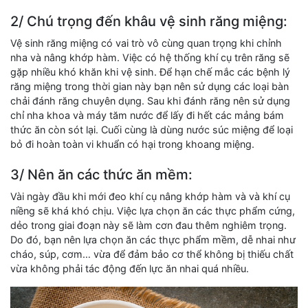
2/ Chú trọng đến khâu vệ sinh răng miệng:
Vệ sinh răng miệng có vai trò vô cùng quan trọng khi chỉnh
nha và nâng khớp hàm. Việc có hệ thống khí cụ trên răng sẽ
gặp nhiều khó khăn khi vệ sinh. Để hạn chế mắc các bệnh lý
răng miệng trong thời gian này bạn nên sử dụng các loại bàn
chải đánh răng chuyên dụng. Sau khi đánh răng nên sử dụng
chỉ nha khoa và máy tăm nước để lấy đi hết các mảng bám
thức ăn còn sót lại. Cuối cùng là dùng nước súc miệng để loại
bỏ đi hoàn toàn vi khuẩn có hại trong khoang miệng.
3/ Nên ăn các thức ăn mềm:
Vài ngày đầu khi mới đeo khí cụ nâng khớp hàm và và khí cụ
niềng sẽ khá khó chịu. Việc lựa chọn ăn các thực phẩm cứng,
dẻo trong giai đoạn này sẽ làm cơn đau thêm nghiêm trọng.
Do đó, bạn nên lựa chọn ăn các thực phẩm mềm, dễ nhai như
cháo, súp, cơm… vừa để đảm bảo cơ thể không bị thiếu chất
vừa không phải tác động đến lực ăn nhai quá nhiều.