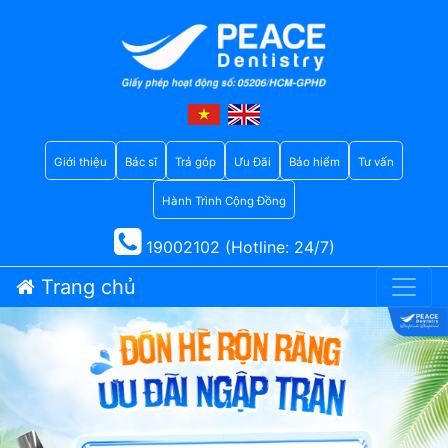
Giới thiệu
Bác sĩ
Trả góp
Ưu Đãi
Bảo hiểm
Tư vấn
Hành Trình Cộng Đồng
19002102 (Hotline: 24/7)
Trang chủ