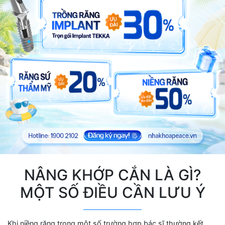
NÂNG KHỚP CẮN LÀ GÌ?
MỘT SỐ ĐIỀU CẦN LƯU Ý
Khi niềng răng trong một số trường hợp bác sĩ thường kết