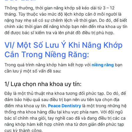
Thông thường, thời gian nâng khớp sẽ kéo dài từ 3 – 12
tháng. Tùy thuộc vào mức độ lệch khớp cắn ở mỗi người là
nặng hay nhẹ sẽ có sự chênh lệch về thời gian. Do đó, để biết
chính xác thời gian để nâng khớp bạn nên đến nha khoa uy tín
để được bác sĩ kiểm tra và lên phát đồ điều trị phù hợp.
VI/ Một Số Lưu Ý Khi Nâng Khớp
Cắn Trong Niềng Răng:
Trong quá trình nâng khớp hàm kết hợp với
niềng răng
bạn
cần lưu ý một số vấn đề sau:
1/ Lựa chọn nha khoa uy tín:
Đây là một thủ thuật nha khoa tương đối phức tạp. Do đó, để
đảm bảo hiệu quả sau điều trị bạn nên ưu tiên lựa chọn địa
điểm nha khoa uy tín.
Peace Dentistry
là một trong những hệ
thống nha khoa hàng đầu tại khu vực phía nam. Với đội ngũ
bác sĩ chỉnh nha giỏi, tay nghề cao đã và đang điều trị các ca
nâng khớp hàm kết hợp chỉnh nha từ đơn giản đến phức tạp
cực kỳ thành công.