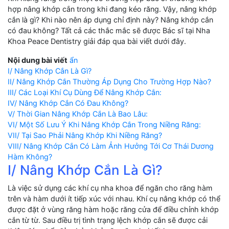
hợp nâng khớp cắn trong khi đang kéo răng. Vậy, nâng khớp
cắn là gì? Khi nào nên áp dụng chỉ định này? Nâng khớp cắn
có đau không? Tất cả các thắc mắc sẽ được Bác sĩ tại Nha
Khoa Peace Dentistry giải đáp qua bài viết dưới đây.
Nội dung bài viết
ẩn
I/ Nâng Khớp Cắn Là Gì?
II/ Nâng Khớp Cắn Thường Áp Dụng Cho Trường Hợp Nào?
III/ Các Loại Khí Cụ Dùng Để Nâng Khớp Cắn:
IV/ Nâng Khớp Cắn Có Đau Không?
V/ Thời Gian Nâng Khớp Cắn Là Bao Lâu:
VI/ Một Số Lưu Ý Khi Nâng Khớp Cắn Trong Niềng Răng:
VII/ Tại Sao Phải Nâng Khớp Khi Niềng Răng?
VIII/ Nâng Khớp Cắn Có Làm Ảnh Hưởng Tới Cơ Thái Dương
Hàm Không?
I/ Nâng Khớp Cắn Là Gì?
Là việc sử dụng các khí cụ nha khoa để ngăn cho răng hàm
trên và hàm dưới ít tiếp xúc với nhau. Khí cụ nâng khớp có thể
được đặt ở vùng răng hàm hoặc răng cửa để điều chỉnh khớp
cắn từ từ. Sau điều trị tình trạng lệch khớp cắn sẽ được cải