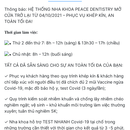
Thông báo: HỆ THỐNG NHA KHOA PEACE DENTISTRY MỞ
CỬA TRỞ LẠI TỪ 04/10/2021 – PHỤC VỤ KHÉP KÍN, AN
TOÀN TỐI ĐA!
𝐓𝐡𝐨̛̀𝐢 𝐠𝐢𝐚𝐧 𝐥𝐚̀𝐦 𝐯𝐢𝐞̣̂𝐜:
Thứ 2 đến thứ 7: 8h – 12h (sáng) & 13h30 – 17h (chiều)
Chủ nhật: 8h – 12h (buổi sáng)
TẤT CẢ ĐÃ SẴN SÀNG CHO SỰ AN TOÀN TỐI ĐA CỦA BẠN:
✓ Phục vụ khách hàng theo quy trình khép kín & khách hàng
chỉ tiếp xúc với người điều trị đã chích đủ 2 mũi Vaccine ngừa
Covid-19, mặc đồ bảo hộ y, test Covid (3 ngày/lần);
✓ Quy trình kiểm soát nhiễm khuẩn và chống lây nhiễm chéo
nghiêm ngặt; vệ sinh – khử khuẩn môi trường làm việc thường
xuyên; tuân thủ nghiêm 5K;
✓ Nha khoa hỗ trợ TEST NHANH Covid-19 tại chổ trong
những trường cần thiết với thời gian cho kết quả từ 3 -5 phút.