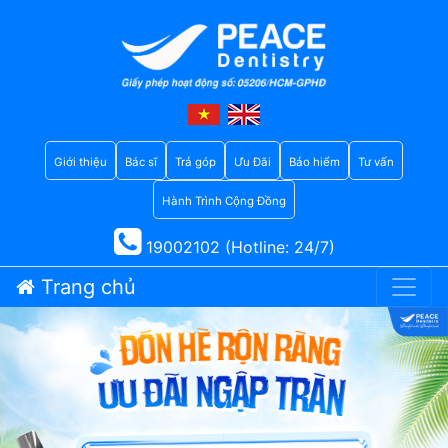
Giới thiệu
Bác sĩ
Trả góp
Ưu Đãi
Bảo hiểm
Tư vấn
Hành Trình Cộng Đồng
19002102 (Hotline: 24/7)
Trang chủ