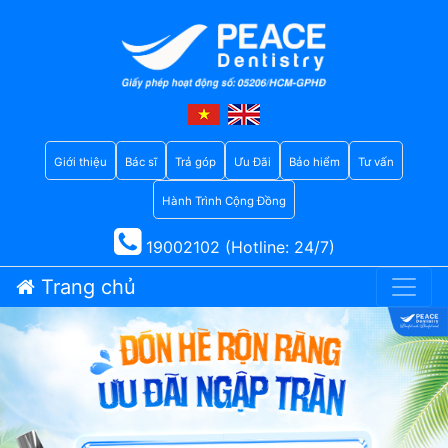
Giới thiệu
Bác sĩ
Trả góp
Ưu Đãi
Bảo hiểm
Tư vấn
Hành Trình Cộng Đồng
19002102 (Hotline: 24/7)
Trang chủ