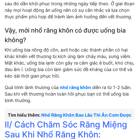
sau đó dần khôi phục trong những ngày tiếp theo. Ở giai đoạn
này mọi hoạt động ăn uống nên có sự cân nhắc và lựa chọn
thực phẩm phù hợp để tránh làm ảnh hưởng đến vết thương.
Vậy, mới nhổ răng khôn có được uống bia
không?
Khi uống bia nồng độ cồn, axit hoặc các thành phần có hại
khác khiến vết thương bị kích ứng làm chảy máu, sưng viêm.
Mặt khác, uống bia lạnh còn gây ra cảm giác ê buốt, khó chịu,
đau âm ỉ. Uống bia còn làm giảm sức đề kháng của cơ thể và
kéo dài thời gian phục hồi.
Quá trình lành thương của
nhổ răng khôn
diễn ra từ 1-2 tuần.
Sau khi vết thương hoàn toàn hồi phục bạn có thể uống bia
bình thường.
Tìm hiểu thêm:
Nhổ Răng Khôn Bao Lâu Thì Ăn Cơm Được
II/ Cách Chăm Sóc Răng Miệng
Sau Khi Nhổ Răng Khôn: