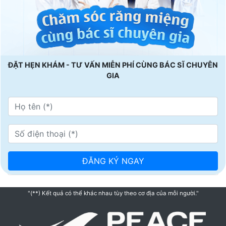
ĐẶT HẸN KHÁM - TƯ VẤN MIỄN PHÍ CÙNG BÁC SĨ CHUYÊN
GIA
"(**) Kết quả có thể khác nhau tùy theo cơ địa của mỗi người."