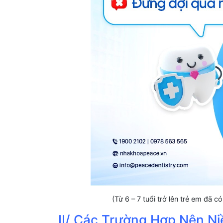
(Từ 6 – 7 tuổi trở lên trẻ em đã c
II/ Các Trường Hợp Nên Ni