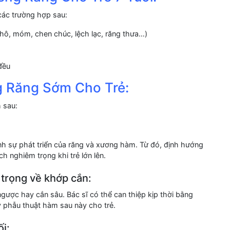
 các trường hợp sau:
 hô, móm, chen chúc, lệch lạc, răng thưa…)
đều
ng Răng Sớm Cho Trẻ:
h sau:
nh sự phát triển của răng và xương hàm. Từ đó, định hướng
ch nghiêm trọng khi trẻ lớn lên.
 trọng về khớp cắn:
gược hay cắn sâu. Bác sĩ có thể can thiệp kịp thời bằng
 phẫu thuật hàm sau này cho trẻ.
ối: