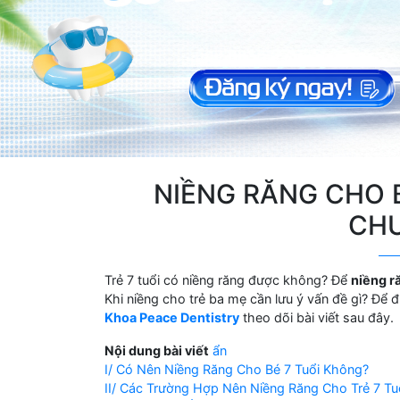
NIỀNG RĂNG CHO B
CHU
Trẻ 7 tuổi có niềng răng được không? Để
niềng r
Khi niềng cho trẻ ba mẹ cần lưu ý vấn đề gì? Để
Khoa Peace Dentistry
theo dõi bài viết sau đây.
Nội dung bài viết
ẩn
I/ Có Nên Niềng Răng Cho Bé 7 Tuổi Không?
II/ Các Trường Hợp Nên Niềng Răng Cho Trẻ 7 Tuổ