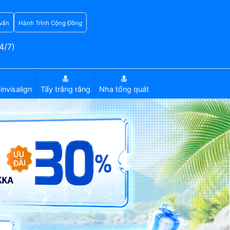
vấn
Hành Trình Cộng Đồng
4/7)
invisalign
Tẩy trắng răng
Nha tổng quát