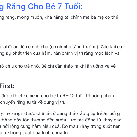
g Răng Cho Bé 7 Tuổi:
rạng răng, mong muốn, khả năng tài chính mà ba mẹ có thể
ai đoạn tiền chỉnh nha (chỉnh nha tăng trưởng). Các khí cụ
g sự phát triển của hàm, nắn chỉnh vị trí răng mọc lệch và
i,…
ó chịu cho trẻ nhỏ. Bé chỉ cần tháo ra khi ăn uống và vệ
First:
t được thiết kế riêng cho trẻ từ 6 – 10 tuổi. Phương pháp
huyển răng từ từ về đúng vị trí.
y Invisalign được chế tác ở dạng tháo lắp giúp trẻ ăn uống
ẽ không gây tổn thương đến nướu. Lực tác động từ khay nhẹ
à nới rộng cung hàm hiệu quả. Do màu khay trong suốt nên
rẻ trong suốt quá trình chữa trị.