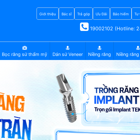
Giới thiệu
Bác sĩ
Trả góp
Ưu Đãi
Bảo hiểm
Tư 
19002102 (Hotline: 2
Bọc răng sứ thẩm mỹ
Dán sứ Veneer
Niềng răng
Niềng răng 