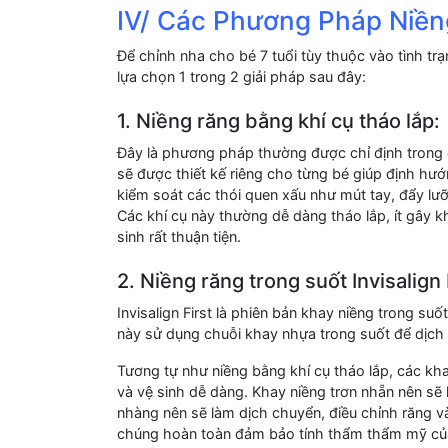
IV/ Các Phương Pháp Niền
Để chỉnh nha cho bé 7 tuổi tùy thuộc vào tình t
lựa chọn 1 trong 2 giải pháp sau đây:
1. Niềng răng bằng khí cụ tháo lắp:
Đây là phương pháp thường được chỉ định trong gi
sẽ được thiết kế riêng cho từng bé giúp định hướn
kiểm soát các thói quen xấu như mút tay, đẩy lưỡ
Các khí cụ này thường dễ dàng tháo lắp, ít gây kh
sinh rất thuận tiện.
2. Niềng răng trong suốt Invisalign 
Invisalign First là phiên bản khay niềng trong suố
này sử dụng chuỗi khay nhựa trong suốt để dịch c
Tương tự như niềng bằng khí cụ tháo lắp, các kha
và vệ sinh dễ dàng. Khay niềng trơn nhẵn nên s
nhàng nên sẽ làm dịch chuyển, điều chỉnh răng v
chúng hoàn toàn đảm bảo tính thẩm thẩm mỹ của t