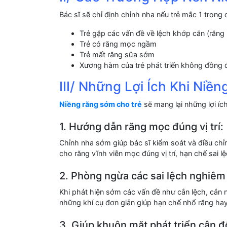
Bác sĩ sẽ chỉ định chỉnh nha nếu trẻ mắc 1 trong
Trẻ gặp các vấn đề về lệch khớp cắn (răng
Trẻ có răng mọc ngầm
Trẻ mất răng sữa sớm
Xương hàm của trẻ phát triển không đồng 
III/ Những Lợi Ích Khi Niề
Niềng răng sớm cho trẻ
sẽ mang lại những lợi íc
1. Hướng dẫn răng mọc đúng vị trí:
Chỉnh nha sớm giúp bác sĩ kiểm soát và điều chỉ
cho răng vĩnh viễn mọc đúng vị trí, hạn chế sai lệ
2. Phòng ngừa các sai lệch nghiêm
Khi phát hiện sớm các vấn đề như cắn lệch, cắn n
những khí cụ đơn giản giúp hạn chế nhổ răng hay
3. Giúp khuôn mặt phát triển cân đ