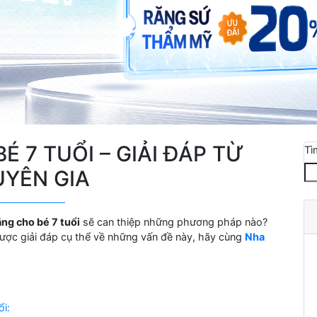
É 7 TUỔI – GIẢI ĐÁP TỪ
Tì
YÊN GIA
ăng cho bé 7 tuổi
sẽ can thiệp những phương pháp nào?
 được giải đáp cụ thể về những vấn đề này, hãy cùng
Nha
i: