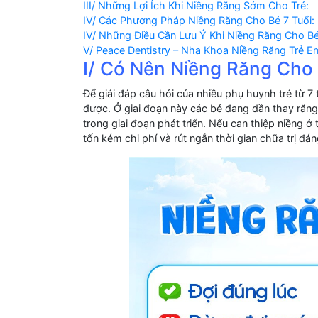
III/ Những Lợi Ích Khi Niềng Răng Sớm Cho Trẻ:
IV/ Các Phương Pháp Niềng Răng Cho Bé 7 Tuổi:
IV/ Những Điều Cần Lưu Ý Khi Niềng Răng Cho Bé
V/ Peace Dentistry – Nha Khoa Niềng Răng Trẻ E
I/ Có Nên Niềng Răng Cho
Để giải đáp câu hỏi của nhiều phụ huynh trẻ từ 7 t
được. Ở giai đoạn này các bé đang dần thay răn
trong giai đoạn phát triển. Nếu can thiệp niềng ở t
tốn kém chi phí và rút ngắn thời gian chữa trị đán