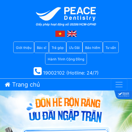
Giới thiệu
Bác sĩ
Trả góp
Ưu Đãi
Bảo hiểm
Tư vấn
Hành Trình Cộng Đồng
19002102 (Hotline: 24/7)
Trang chủ