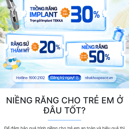
NIỀNG RĂNG CHO TRẺ EM Ở
ĐÂU TỐT?
Để đảm bảo quá trình niềng cho trẻ em an toàn và hiệu quả thì