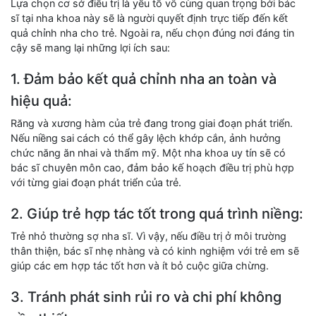
Lựa chọn cơ sở điều trị là yếu tố vô cùng quan trọng bởi bác
sĩ tại nha khoa này sẽ là người quyết định trực tiếp đến kết
quả chỉnh nha cho trẻ. Ngoài ra, nếu chọn đúng nơi đáng tin
cậy sẽ mang lại những lợi ích sau:
1. Đảm bảo kết quả chỉnh nha an toàn và
hiệu quả:
Răng và xương hàm của trẻ đang trong giai đoạn phát triển.
Nếu niềng sai cách có thể gây lệch khớp cắn, ảnh hưởng
chức năng ăn nhai và thẩm mỹ. Một nha khoa uy tín sẽ có
bác sĩ chuyên môn cao, đảm bảo kế hoạch điều trị phù hợp
với từng giai đoạn phát triển của trẻ.
2. Giúp trẻ hợp tác tốt trong quá trình niềng:
Trẻ nhỏ thường sợ nha sĩ. Vì vậy, nếu điều trị ở môi trường
thân thiện, bác sĩ nhẹ nhàng và có kinh nghiệm với trẻ em sẽ
giúp các em hợp tác tốt hơn và ít bỏ cuộc giữa chừng.
3. Tránh phát sinh rủi ro và chi phí không