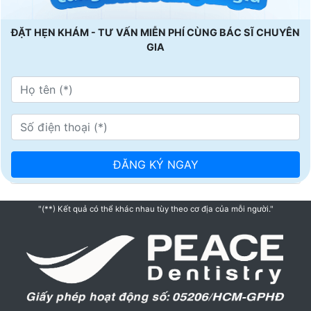
ĐẶT HẸN KHÁM - TƯ VẤN MIỄN PHÍ CÙNG BÁC SĨ CHUYÊN
GIA
"(**) Kết quả có thể khác nhau tùy theo cơ địa của mỗi người."