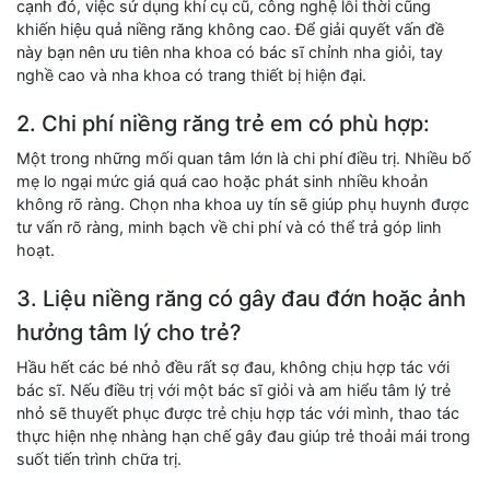
cạnh đó, việc sử dụng khí cụ cũ, công nghệ lỗi thời cũng
khiến hiệu quả niềng răng không cao. Để giải quyết vấn đề
này bạn nên ưu tiên nha khoa có bác sĩ chỉnh nha giỏi, tay
nghề cao và nha khoa có trang thiết bị hiện đại.
2. Chi phí niềng răng trẻ em có phù hợp:
Một trong những mối quan tâm lớn là chi phí điều trị. Nhiều bố
mẹ lo ngại mức giá quá cao hoặc phát sinh nhiều khoản
không rõ ràng. Chọn nha khoa uy tín sẽ giúp phụ huynh được
tư vấn rõ ràng, minh bạch về chi phí và có thể trả góp linh
hoạt.
3. Liệu niềng răng có gây đau đớn hoặc ảnh
hưởng tâm lý cho trẻ?
Hầu hết các bé nhỏ đều rất sợ đau, không chịu hợp tác với
bác sĩ. Nếu điều trị với một bác sĩ giỏi và am hiểu tâm lý trẻ
nhỏ sẽ thuyết phục được trẻ chịu hợp tác với mình, thao tác
thực hiện nhẹ nhàng hạn chế gây đau giúp trẻ thoải mái trong
suốt tiến trình chữa trị.