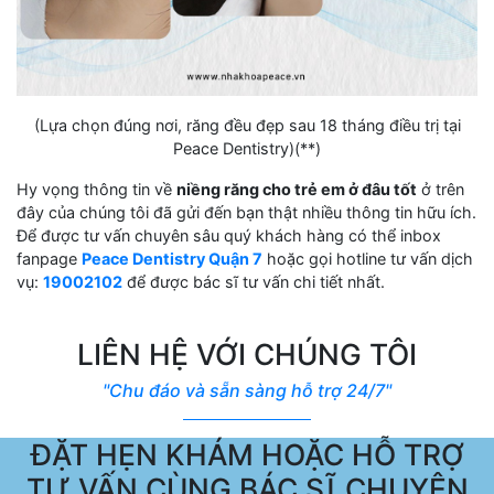
(Lựa chọn đúng nơi, răng đều đẹp sau 18 tháng điều trị tại
Peace Dentistry)(**)
Hy vọng thông tin về
niềng răng cho trẻ em ở đâu tốt
ở trên
đây của chúng tôi đã gửi đến bạn thật nhiều thông tin hữu ích.
Để được tư vấn chuyên sâu quý khách hàng có thể inbox
fanpage
Peace Dentistry Quận 7
hoặc gọi hotline tư vấn dịch
vụ:
19002102
để được bác sĩ tư vấn chi tiết nhất.
LIÊN HỆ VỚI CHÚNG TÔI
"Chu đáo và sẵn sàng hỗ trợ 24/7"
ĐẶT HẸN KHÁM HOẶC HỖ TRỢ
TƯ VẤN CÙNG BÁC SĨ CHUYÊN