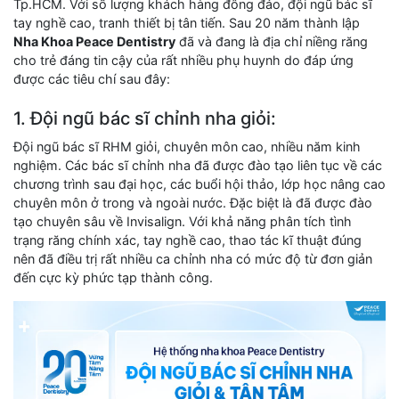
Tp.HCM. Với số lượng khách hàng đông đảo, đội ngũ bác sĩ
tay nghề cao, tranh thiết bị tân tiến. Sau 20 năm thành lập
Nha Khoa Peace Dentistry
đã và đang là địa chỉ niềng răng
cho trẻ đáng tin cậy của rất nhiều phụ huynh do đáp ứng
được các tiêu chí sau đây:
1. Đội ngũ bác sĩ chỉnh nha giỏi:
Đội ngũ bác sĩ RHM giỏi, chuyên môn cao, nhiều năm kinh
nghiệm. Các bác sĩ chỉnh nha đã được đào tạo liên tục về các
chương trình sau đại học, các buổi hội thảo, lớp học nâng cao
chuyên môn ở trong và ngoài nước. Đặc biệt là đã được đào
tạo chuyên sâu về Invisalign. Với khả năng phân tích tình
trạng răng chính xác, tay nghề cao, thao tác kĩ thuật đúng
nên đã điều trị rất nhiều ca chỉnh nha có mức độ từ đơn giản
đến cực kỳ phức tạp thành công.