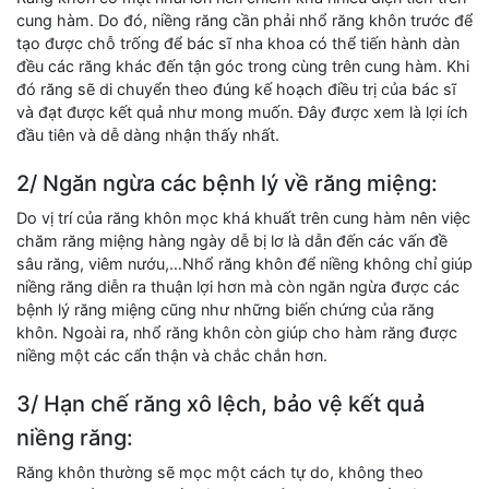
cung hàm. Do đó, niềng răng cần phải nhổ răng khôn trước để
tạo được chỗ trống để bác sĩ nha khoa có thể tiến hành dàn
đều các răng khác đến tận góc trong cùng trên cung hàm. Khi
đó răng sẽ di chuyển theo đúng kế hoạch điều trị của bác sĩ
và đạt được kết quả như mong muốn. Đây được xem là lợi ích
đầu tiên và dễ dàng nhận thấy nhất.
2/ Ngăn ngừa các bệnh lý về răng miệng:
Do vị trí của răng khôn mọc khá khuất trên cung hàm nên việc
chăm răng miệng hàng ngày dễ bị lơ là dẫn đến các vấn đề
sâu răng, viêm nướu,…Nhổ răng khôn để niềng không chỉ giúp
niềng răng diễn ra thuận lợi hơn mà còn ngăn ngừa được các
bệnh lý răng miệng cũng như những biến chứng của răng
khôn. Ngoài ra, nhổ răng khôn còn giúp cho hàm răng được
niềng một các cẩn thận và chắc chắn hơn.
3/ Hạn chế răng xô lệch, bảo vệ kết quả
niềng răng:
Răng khôn thường sẽ mọc một cách tự do, không theo