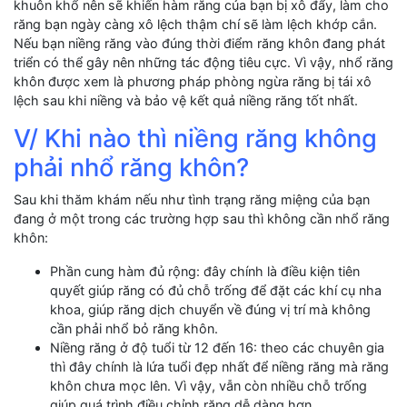
khuôn khổ nên sẽ khiến hàm răng của bạn bị xô đẩy, làm cho
răng bạn ngày càng xô lệch thậm chí sẽ làm lệch khớp cắn.
Nếu bạn niềng răng vào đúng thời điểm răng khôn đang phát
triển có thể gây nên những tác động tiêu cực. Vì vậy, nhổ răng
khôn được xem là phương pháp phòng ngừa răng bị tái xô
lệch sau khi niềng và bảo vệ kết quả niềng răng tốt nhất.
V/ Khi nào thì niềng răng không
phải nhổ răng khôn?
Sau khi thăm khám nếu như tình trạng răng miệng của bạn
đang ở một trong các trường hợp sau thì không cần nhổ răng
khôn:
Phần cung hàm đủ rộng: đây chính là điều kiện tiên
quyết giúp răng có đủ chỗ trống để đặt các khí cụ nha
khoa, giúp răng dịch chuyển về đúng vị trí mà không
cần phải nhổ bỏ răng khôn.
Niềng răng ở độ tuổi từ 12 đến 16: theo các chuyên gia
thì đây chính là lứa tuổi đẹp nhất để niềng răng mà răng
khôn chưa mọc lên. Vì vậy, vẫn còn nhiều chỗ trống
giúp quá trình điều chỉnh răng dễ dàng hơn.