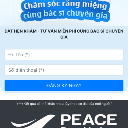
ĐẶT HẸN KHÁM - TƯ VẤN MIỄN PHÍ CÙNG BÁC SĨ CHUYÊN
GIA
"(**) Kết quả có thể khác nhau tùy theo cơ địa của mỗi người."