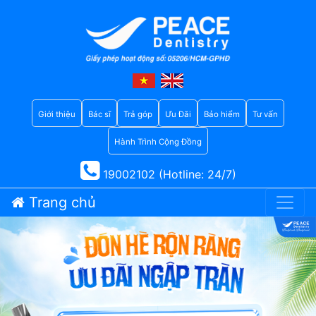
Giới thiệu
Bác sĩ
Trả góp
Ưu Đãi
Bảo hiểm
Tư vấn
Hành Trình Cộng Đồng
19002102 (Hotline: 24/7)
Trang chủ