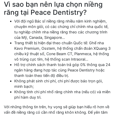
Vì sao bạn nên lựa chọn niềng
răng tại Peace Dentistry?
Với đội ngũ Bác sĩ niềng răng nhiều năm kinh nghiệm,
chuyên môn giỏi, có các chứng chỉ chỉnh nha quốc tế,
tu nghiệp chỉnh nha niềng răng theo các chương trình
của Mỹ, Canada, Singapore…
Trang thiết bị hiện đại theo chuẩn Quốc tế: Ghế nha
Kavo Premium, Osstem, hệ thống chẩn đoán XQuang 3
chiều kỹ thuật số, Cone Beam CT, Planmeca, hệ thống
vô trùng cực tím, hệ thống scan Intraoral…
Hỗ trợ chính sách thanh toán trả góp 0% thông qua 24
ngân hàng đang hợp tác cùng Peace Dentistry hoặc
thanh toán theo tiến độ điều trị.
Không phát sinh chi phí, chi phí được báo trọn gói,
minh bạch;
Không tính chi phí nhổ răng chỉnh nha (nếu có) và miễn
phí hàm duy trì.
Với những thông tin trên, hy vọng sẽ giúp bạn hiểu rõ hơn về
vấn đề niềng răng có cần nhổ răng khôn không. Để yên tâm