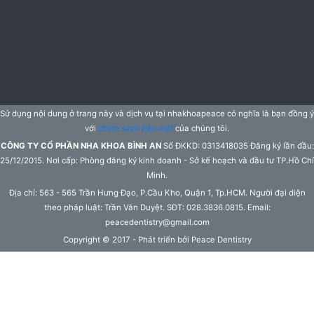
Sử dụng nội dung ở trang này và dịch vụ tại nhakhoapeace có nghĩa là bạn đồng ý
với
chính sách bảo mật
của chúng tôi.
CÔNG TY CỔ PHẦN NHA KHOA BÌNH AN
Số ĐKKD: 0313418035 Đăng ký lần đầu:
25/12/2015. Nơi cấp: Phòng đăng ký kinh doanh - Sở kế hoạch và đầu tư TP.Hồ Chí
Minh.
Địa chỉ: 563 - 565 Trần Hưng Đạo, P.Cầu Kho, Quận 1, Tp.HCM. Người đại diện
theo pháp luật: Trần Văn Duyệt. SĐT: 028.3836.0815. Email:
peacedentistry@gmail.com
Copyright © 2017 - Phát triển bởi Peace Dentistry