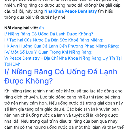
nhiên, niềng răng có được uống nước đá không? Để giải đáp
câu trả lời, hãy cùng
Nha Khoa Peace Dentistry
tìm hiểu
thông qua bài viết dưới này nhé.
Nội dung bài viết
ẩn
I/ Niềng Răng Có Uống Đá Lạnh Được Không?
II/ Tác hại Của Nước Đá Đến Sức Khoẻ Răng Miệng:
III/ Ảnh Hưởng Của Đá Lạnh Đến Phương Pháp Niềng Răng:
IV/ Một Số Lưu Ý Quan Trọng Khi Niềng Răng:
V/ Peace Dentistry – Địa Chỉ Nha Khoa Niềng Răng Uy Tín Tại
TpHCM:
I/ Niềng Răng Có Uống Đá Lạnh
Được Không?
Khi niềng răng (chỉnh nha) các khí cụ sẽ tạo lực tác động cho
răng dịch chuyển. Lực tác động càng nhiều thì răng sẽ càng
trở nên nhạy cảm hơn. Nếu uống nước đá trong giai đoạn này
sẽ làm gia tăng cảm giác đau ê. Các bác sĩ vẫn khuyên bạn
nên hạn chế uống nước đá lạnh và tuyệt đối là không được
nhai đá. Nếu trong quá trình điều trị răng của bạn quá nhạy
cảm thì có thể ngưng uống nước đá một thời gian và thay thế