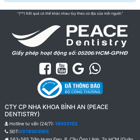
"(**) Kết quả có thể khác nhau tùy theo cơ địa của mỗi người."
CTY CP NHA KHOA BÌNH AN (PEACE
DENTISTRY)
Hotline tư vấn (24/7):
19002102
SĐT:
0978563565
563-565 Trần Hưng Đạo, P. Cầu Ông Lãnh, Tp.HCM (Quận