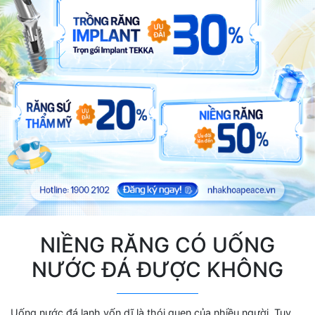
NIỀNG RĂNG CÓ UỐNG
NƯỚC ĐÁ ĐƯỢC KHÔNG
Uống nước đá lạnh vốn dĩ là thói quen của nhiều người. Tuy