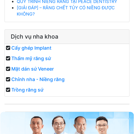
QUY TRÌNH NIỀNG RĂNG TẠI PEACE DENTISTRY
[GIẢI ĐÁP] – RĂNG CHẾT TỦY CÓ NIỀNG ĐƯỢC
KHÔNG?
Dịch vụ nha khoa
Cấy ghép Implant
Thẩm mỹ răng sứ
Mặt dán sứ Veneer
Chỉnh nha - Niềng răng
Trồng răng sứ