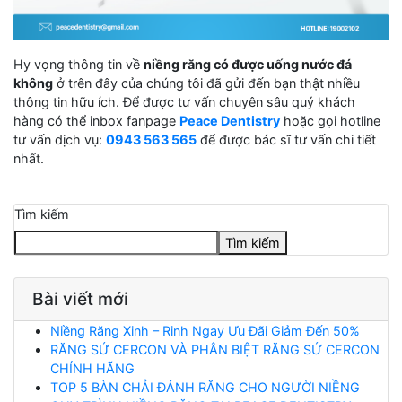
Hy vọng thông tin về
niềng răng có được uống nước đá
không
ở trên đây của chúng tôi đã gửi đến bạn thật nhiều
thông tin hữu ích. Để được tư vấn chuyên sâu quý khách
hàng có thể inbox fanpage
Peace Dentistry
hoặc gọi hotline
tư vấn dịch vụ:
0943 563 565
để được bác sĩ tư vấn chi tiết
nhất.
Tìm kiếm
Tìm kiếm
Bài viết mới
Niềng Răng Xinh – Rinh Ngay Ưu Đãi Giảm Đến 50%
RĂNG SỨ CERCON VÀ PHÂN BIỆT RĂNG SỨ CERCON
CHÍNH HÃNG
TOP 5 BÀN CHẢI ĐÁNH RĂNG CHO NGƯỜI NIỀNG