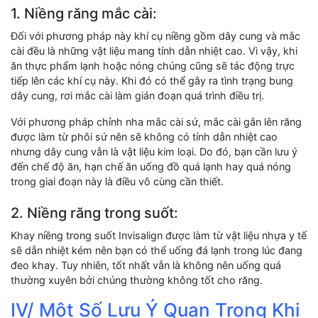
1. Niềng răng mắc cài:
Đối với phương pháp này khí cụ niềng gồm dây cung và mắc
cài đều là những vật liệu mang tính dẫn nhiệt cao. Vì vậy, khi
ăn thực phẩm lạnh hoặc nóng chúng cũng sẽ tác động trực
tiếp lên các khí cụ này. Khi đó có thể gây ra tình trạng bung
dây cung, rơi mắc cài làm gián đoạn quá trình điều trị.
Với phương pháp chỉnh nha mắc cài sứ, mắc cài gắn lên răng
được làm từ phôi sứ nên sẽ không có tính dẫn nhiệt cao
nhưng dây cung vẫn là vật liệu kim loại. Do đó, bạn cần lưu ý
đến chế độ ăn, hạn chế ăn uống đồ quá lạnh hay quá nóng
trong giai đoạn này là điều vô cùng cần thiết.
2. Niềng răng trong suốt:
Khay niềng trong suốt Invisalign được làm từ vật liệu nhựa y tế
sẽ dẫn nhiệt kém nên bạn có thể uống đá lạnh trong lúc đang
đeo khay. Tuy nhiên, tốt nhất vẫn là không nên uống quá
thường xuyên bởi chúng thường không tốt cho răng.
IV/ Một Số Lưu Ý Quan Trọng Khi