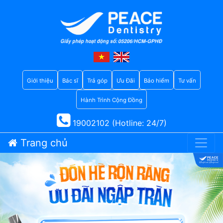
Giới thiệu
Bác sĩ
Trả góp
Ưu Đãi
Bảo hiểm
Tư vấn
Hành Trình Cộng Đồng
19002102 (Hotline: 24/7)
Trang chủ