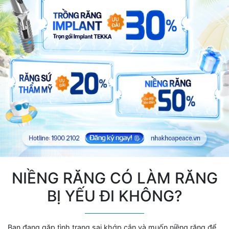
NIỀNG RĂNG CÓ LÀM RĂNG
BỊ YẾU ĐI KHÔNG?
Bạn đang gặp tình trạng sai khớp cắn và muốn niềng răng để