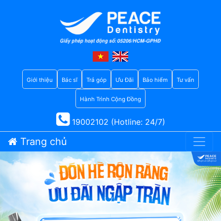
Giới thiệu
Bác sĩ
Trả góp
Ưu Đãi
Bảo hiểm
Tư vấn
Hành Trình Cộng Đồng
19002102 (Hotline: 24/7)
Trang chủ