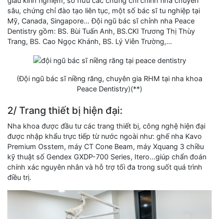
giàu kinh nghiệm, sở hữu các chứng chỉ chỉnh nha chuyên
sâu, chứng chỉ đào tạo liên tục, một số bác sĩ tu nghiệp tại
Mỹ, Canada, Singapore… Đội ngũ bác sĩ chỉnh nha Peace
Dentistry gồm: BS. Bùi Tuấn Anh, BS.CKI Trương Thị Thùy
Trang, BS. Cao Ngọc Khánh, BS. Lý Viễn Trường,…
(Đội ngũ bác sĩ niềng răng, chuyên gia RHM tại nha khoa
Peace Dentistry)(**)
2/ Trang thiết bị hiện đại:
Nha khoa được đầu tư các trang thiết bị, công nghệ hiện đại
được nhập khẩu trực tiếp từ nước ngoài như: ghế nha Kavo
Premium Osstem, máy CT Cone Beam, máy Xquang 3 chiều
kỹ thuật số Gendex GXDP-700 Series, Itero…giúp chẩn đoán
chính xác nguyên nhân và hỗ trợ tối đa trong suốt quá trình
điều trị.