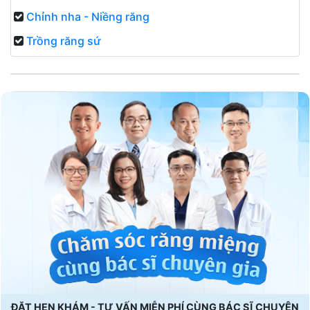
Chỉnh nha - Niềng răng
Trồng răng sứ
ĐẶT HẸN KHÁM - TƯ VẤN MIỄN PHÍ CÙNG BÁC SĨ CHUYÊN