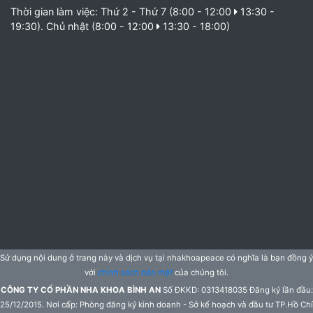
Thời gian làm việc: Thứ 2 - Thứ 7 (8:00 - 12:00
13:30 -
19:30). Chủ nhật (8:00 - 12:00
13:30 - 18:00)
Sử dụng nội dung ở trang này và dịch vụ tại nhakhoapeace có nghĩa là bạn đồng ý
với
chính sách bảo mật
của chúng tôi.
CÔNG TY CỔ PHẦN NHA KHOA BÌNH AN
Số ĐKKD: 0313418035 Đăng ký lần đầu:
25/12/2015. Nơi cấp: Phòng đăng ký kinh doanh - Sở kế hoạch và đầu tư TP.Hồ Chí