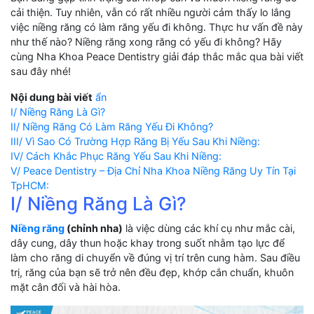
cải thiện. Tuy nhiên, vẫn có rất nhiều người cảm thấy lo lắng
việc niềng răng có làm răng yếu đi không. Thực hư vấn đề này
như thế nào? Niềng răng xong răng có yếu đi không? Hãy
cùng Nha Khoa Peace Dentistry giải đáp thắc mắc qua bài viết
sau đây nhé!
Nội dung bài viết
ẩn
I/ Niềng Răng Là Gì?
II/ Niềng Răng Có Làm Răng Yếu Đi Không?
III/ Vì Sao Có Trường Hợp Răng Bị Yếu Sau Khi Niềng:
IV/ Cách Khắc Phục Răng Yếu Sau Khi Niềng:
V/ Peace Dentistry – Địa Chỉ Nha Khoa Niềng Răng Uy Tín Tại
TpHCM:
I/ Niềng Răng Là Gì?
Niềng răng
(chỉnh nha)
là việc dùng các khí cụ như mắc cài,
dây cung, dây thun hoặc khay trong suốt nhằm tạo lực để
làm cho răng di chuyển về đúng vị trí trên cung hàm. Sau điều
trị, răng của bạn sẽ trở nên đều đẹp, khớp cắn chuẩn, khuôn
mặt cân đối và hài hòa.