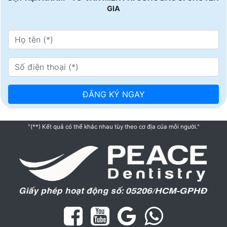
GIA
"(**) Kết quả có thể khác nhau tùy theo cơ địa của mỗi người."