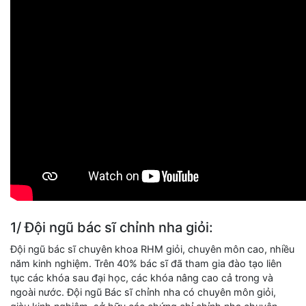
1/ Đội ngũ bác sĩ chỉnh nha giỏi:
Đội ngũ bác sĩ chuyên khoa RHM giỏi, chuyên môn cao, nhiều
năm kinh nghiệm. Trên 40% bác sĩ đã tham gia đào tạo liên
tục các khóa sau đại học, các khóa nâng cao cả trong và
ngoài nước. Đội ngũ Bác sĩ chỉnh nha có chuyên môn giỏi,