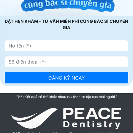
ĐẶT HẸN KHÁM - TƯ VẤN MIỄN PHÍ CÙNG BÁC SĨ CHUYÊN
GIA
"(**) Kết quả có thể khác nhau tùy theo cơ địa của mỗi người."