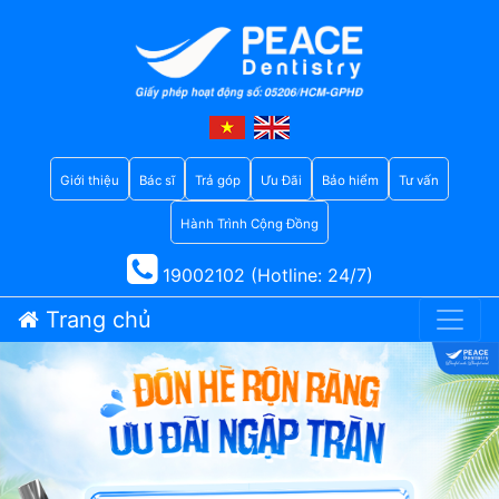
Giới thiệu
Bác sĩ
Trả góp
Ưu Đãi
Bảo hiểm
Tư vấn
Hành Trình Cộng Đồng
19002102 (Hotline: 24/7)
Trang chủ