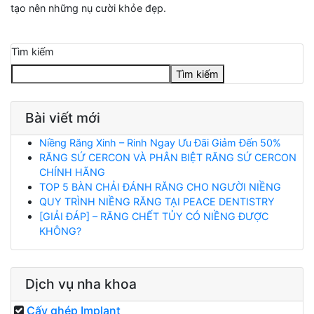
tạo nên những nụ cười khỏe đẹp.
Tìm kiếm
Tìm kiếm
Bài viết mới
Niềng Răng Xinh – Rinh Ngay Ưu Đãi Giảm Đến 50%
RĂNG SỨ CERCON VÀ PHÂN BIỆT RĂNG SỨ CERCON
CHÍNH HÃNG
TOP 5 BÀN CHẢI ĐÁNH RĂNG CHO NGƯỜI NIỀNG
QUY TRÌNH NIỀNG RĂNG TẠI PEACE DENTISTRY
[GIẢI ĐÁP] – RĂNG CHẾT TỦY CÓ NIỀNG ĐƯỢC
KHÔNG?
Dịch vụ nha khoa
Cấy ghép Implant