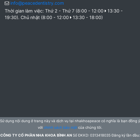
info@peacedentistry.com
Thời gian làm việc: Thứ 2 - Thứ 7 (8:00 - 12:00
13:30 -
19:30). Chủ nhật (8:00 - 12:00
13:30 - 18:00)
Sử dụng nội dung ở trang này và dịch vụ tại nhakhoapeace có nghĩa là bạn đồng ý
với
chính sách bảo mật
của chúng tôi.
CÔNG TY CỔ PHẦN NHA KHOA BÌNH AN
Số ĐKKD: 0313418035 Đăng ký lần đầu: