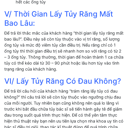
hết các ống tủy
V/ Thời Gian Lấy Tủy Răng Mất
Bao Lâu:
Để trả lời thắc mắc của khách hàng “thời gian lấy tủy răng mất
bao lâu?”. Điều này sẽ còn tùy thuộc vào vị trí răng, số lượng
ống tủy và mức độ viêm tủy cần điều trị. Nếu răng chỉ có 1
ống tủy thì thời gian điều trị sẽ nhanh hơn so với răng có từ 2
– 3 ống tủy. Thông thường, thời gian để hoàn thành 1 ca chữa
tủy có thể kéo dài từ 30 – 90 phút hoặc lâu hơn tùy vào tình
trạng răng của khách hàng.
VI/ Lấy Tủy Răng Có Đau Không?
Để trả lời câu hỏi của khách hàng “trám răng lấy tủy có đau
không?” thì câu trả lời sẽ còn tùy thuộc vào ngưỡng chịu đau
của mỗi người. Tuy nhiên bạn cũng không nên quá lo lắng vì
trước khi bắt đầu chữa tủy bác sĩ sẽ tiến hành gây tê để giảm
đau trong suốt quá trình thực hiện. Để có thể yên tâm thực
hiện thủ thuật này bạn nên ưu tiên lựa chọn nha khoa uy tín có
bác sĩ điều trị giỏi, thao tác kĩ thuật đúng để quá trình chữa