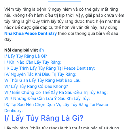
Viêm tủy răng là bệnh lý nguy hiểm và có thể gây mất răng
nếu không tiến hành điều trị kịp thời. Vậy, giải pháp chữa viêm
tủy răng là gì? Quy trình lấy tủy răng được thực hiện như thế
nào? Để được giải đáp cụ thể hơn về vấn đề này, hãy cùng
Nha Khoa Peace Dentistry
theo dõi thông qua bài viết sau
đây.
Nội dung bài viết
ẩn
I/ Lấy Tủy Răng Là Gì?
II/ Khi Nào Cần Lấy Tủy Răng:
III/ Quy Trình Lấy Tủy Răng Tại Peace Dentistry:
IV/ Nguyên Tắc Khi Điều Trị Tủy Răng:
V/ Thời Gian Lấy Tủy Răng Mất Bao Lâu:
VI/ Lấy Tủy Răng Có Đau Không?
VII/ Biến Chứng Có Thể Xảy Ra Sau Điều Trị Tủy Răng:
VIII/ Những Điều Cần Lưu Ý Sau Khi Lấy Tủy:
IX/ Tại Sao Nên Chọn Dịch Vụ Lấy Tủy Răng Tại Peace
Dentistry:
I/ Lấy Tủy Răng Là Gì?
Lấy tủy răng (chữa tủy răng) là thủ thuật mà bác sĩ sử dụng