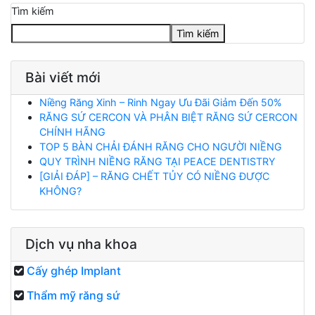
Tìm kiếm
Tìm kiếm
Bài viết mới
Niềng Răng Xinh – Rinh Ngay Ưu Đãi Giảm Đến 50%
RĂNG SỨ CERCON VÀ PHÂN BIỆT RĂNG SỨ CERCON
CHÍNH HÃNG
TOP 5 BÀN CHẢI ĐÁNH RĂNG CHO NGƯỜI NIỀNG
QUY TRÌNH NIỀNG RĂNG TẠI PEACE DENTISTRY
[GIẢI ĐÁP] – RĂNG CHẾT TỦY CÓ NIỀNG ĐƯỢC
KHÔNG?
Dịch vụ nha khoa
Cấy ghép Implant
Thẩm mỹ răng sứ