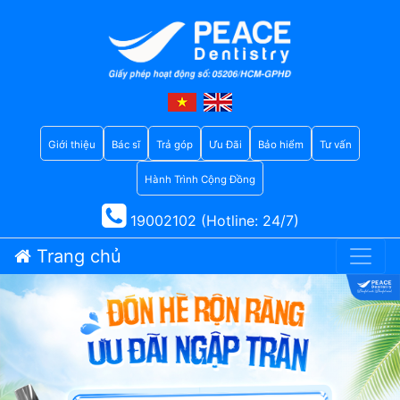
Giới thiệu
Bác sĩ
Trả góp
Ưu Đãi
Bảo hiểm
Tư vấn
Hành Trình Cộng Đồng
19002102 (Hotline: 24/7)
Trang chủ