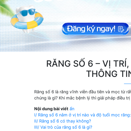
RĂNG SỐ 6 – VỊ TR
THÔNG TIN
Răng số 6 là răng vĩnh viễn đầu tiên và mọc từ r
chúng là gì? Khi mắc bệnh lý thì giải pháp điều tr
Nội dung bài viết
ẩn
I/ Răng số 6 nằm ở vị trí nào và độ tuổi mọc răng:
II/ Răng số 6 có thay không?
III/ Vai trò của răng số 6 là gì?