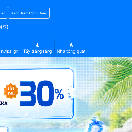
vấn
Hành Trình Cộng Đồng
4/7)
invisalign
Tẩy trắng răng
Nha tổng quát