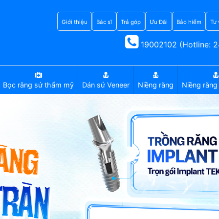
Giới thiệu
Bác sĩ
Trả góp
Ưu Đãi
Bảo hiểm
Tư 
19002102 (Hotline: 2
Bọc răng sứ thẩm mỹ
Dán sứ Veneer
Niềng răng
Niềng răng 