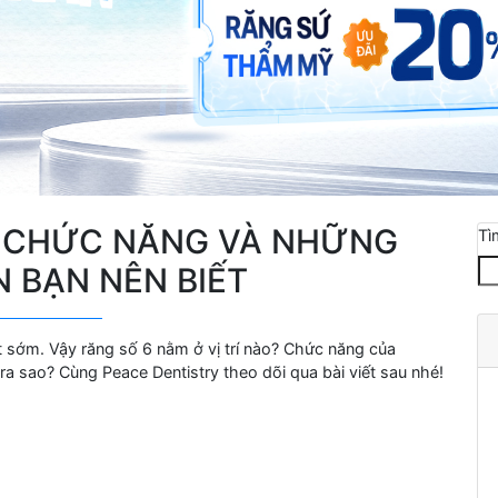
Í, CHỨC NĂNG VÀ NHỮNG
Tì
 BẠN NÊN BIẾT
ất sớm. Vậy răng số 6 nằm ở vị trí nào? Chức năng của
ị ra sao? Cùng Peace Dentistry theo dõi qua bài viết sau nhé!