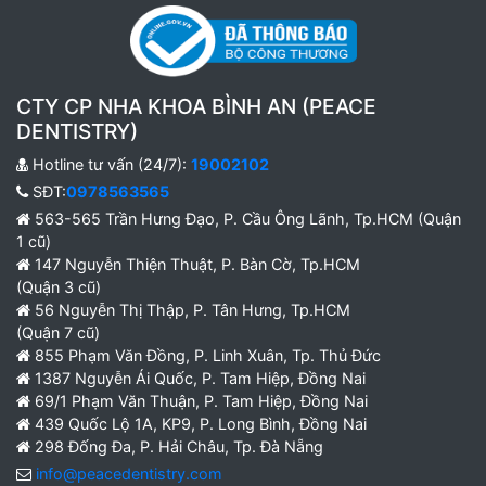
CTY CP NHA KHOA BÌNH AN (PEACE
DENTISTRY)
Hotline tư vấn (24/7):
19002102
SĐT:
0978563565
563-565 Trần Hưng Đạo, P. Cầu Ông Lãnh, Tp.HCM (Quận
1 cũ)
147 Nguyễn Thiện Thuật, P. Bàn Cờ, Tp.HCM
(Quận 3 cũ)
56 Nguyễn Thị Thập, P. Tân Hưng, Tp.HCM
(Quận 7 cũ)
855 Phạm Văn Đồng, P. Linh Xuân, Tp. Thủ Đức
1387 Nguyễn Ái Quốc, P. Tam Hiệp, Đồng Nai
69/1 Phạm Văn Thuận, P. Tam Hiệp, Đồng Nai
439 Quốc Lộ 1A, KP9, P. Long Bình, Đồng Nai
298 Đống Đa, P. Hải Châu, Tp. Đà Nẵng
info@peacedentistry.com