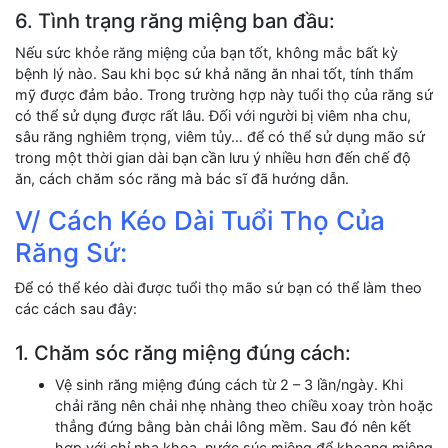
6. Tình trạng răng miệng ban đầu:
Nếu sức khỏe răng miệng của bạn tốt, không mắc bất kỳ
bệnh lý nào. Sau khi bọc sứ khả năng ăn nhai tốt, tính thẩm
mỹ được đảm bảo. Trong trường hợp này tuổi thọ của răng sứ
có thể sử dụng được rất lâu. Đối với người bị viêm nha chu,
sâu răng nghiêm trọng, viêm tủy… để có thể sử dụng mão sứ
trong một thời gian dài bạn cần lưu ý nhiều hơn đến chế độ
ăn, cách chăm sóc răng mà bác sĩ đã hướng dẫn.
V/ Cách Kéo Dài Tuổi Thọ Của
Răng Sứ:
Để có thể kéo dài được tuổi thọ mão sứ bạn có thể làm theo
các cách sau đây:
1. Chăm sóc răng miệng đúng cách:
Vệ sinh răng miệng đúng cách từ 2 – 3 lần/ngày. Khi
chải răng nên chải nhẹ nhàng theo chiều xoay tròn hoặc
thẳng đứng bằng bàn chải lông mềm. Sau đó nên kết
hợp với chỉ nha khoa, nước súc miệng để khoang miệng