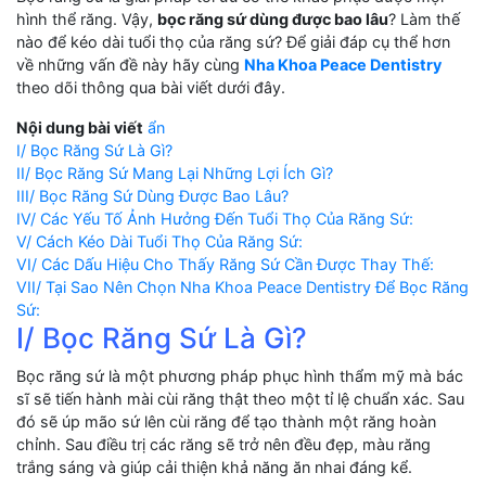
hình thể răng. Vậy,
bọc răng sứ dùng được bao lâu
? Làm thế
nào để kéo dài tuổi thọ của răng sứ? Để giải đáp cụ thể hơn
về những vấn đề này hãy cùng
Nha Khoa Peace Dentistry
theo dõi thông qua bài viết dưới đây.
Nội dung bài viết
ẩn
I/ Bọc Răng Sứ Là Gì?
II/ Bọc Răng Sứ Mang Lại Những Lợi Ích Gì?
III/ Bọc Răng Sứ Dùng Được Bao Lâu?
IV/ Các Yếu Tố Ảnh Hưởng Đến Tuổi Thọ Của Răng Sứ:
V/ Cách Kéo Dài Tuổi Thọ Của Răng Sứ:
VI/ Các Dấu Hiệu Cho Thấy Răng Sứ Cần Được Thay Thế:
VII/ Tại Sao Nên Chọn Nha Khoa Peace Dentistry Để Bọc Răng
Sứ:
I/ Bọc Răng Sứ Là Gì?
Bọc răng sứ là một phương pháp phục hình thẩm mỹ mà bác
sĩ sẽ tiến hành mài cùi răng thật theo một tỉ lệ chuẩn xác. Sau
đó sẽ úp mão sứ lên cùi răng để tạo thành một răng hoàn
chỉnh. Sau điều trị các răng sẽ trở nên đều đẹp, màu răng
trắng sáng và giúp cải thiện khả năng ăn nhai đáng kể.