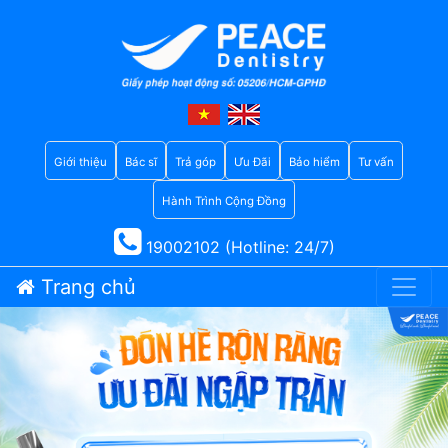
Giới thiệu
Bác sĩ
Trả góp
Ưu Đãi
Bảo hiểm
Tư vấn
Hành Trình Cộng Đồng
19002102 (Hotline: 24/7)
Trang chủ