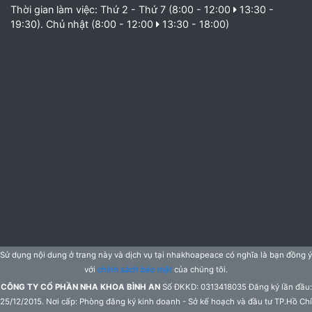
Thời gian làm việc: Thứ 2 - Thứ 7 (8:00 - 12:00
13:30 -
19:30). Chủ nhật (8:00 - 12:00
13:30 - 18:00)
Sử dụng nội dung ở trang này và dịch vụ tại nhakhoapeace có nghĩa là bạn đồng ý
với
chính sách bảo mật
của chúng tôi.
CÔNG TY CỔ PHẦN NHA KHOA BÌNH AN
Số ĐKKD: 0313418035 Đăng ký lần đầu:
25/12/2015. Nơi cấp: Phòng đăng ký kinh doanh - Sở kế hoạch và đầu tư TP.Hồ Chí