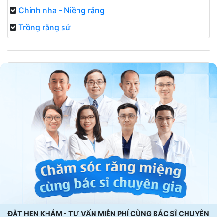
Chỉnh nha - Niềng răng
Trồng răng sứ
ĐẶT HẸN KHÁM - TƯ VẤN MIỄN PHÍ CÙNG BÁC SĨ CHUYÊN