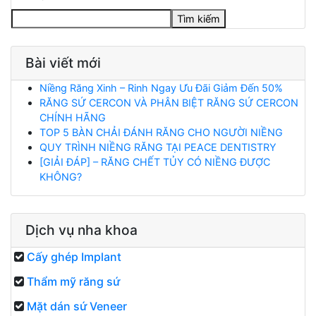
Tìm kiếm
Bài viết mới
Niềng Răng Xinh – Rinh Ngay Ưu Đãi Giảm Đến 50%
RĂNG SỨ CERCON VÀ PHÂN BIỆT RĂNG SỨ CERCON
CHÍNH HÃNG
TOP 5 BÀN CHẢI ĐÁNH RĂNG CHO NGƯỜI NIỀNG
QUY TRÌNH NIỀNG RĂNG TẠI PEACE DENTISTRY
[GIẢI ĐÁP] – RĂNG CHẾT TỦY CÓ NIỀNG ĐƯỢC
KHÔNG?
Dịch vụ nha khoa
Cấy ghép Implant
Thẩm mỹ răng sứ
Mặt dán sứ Veneer