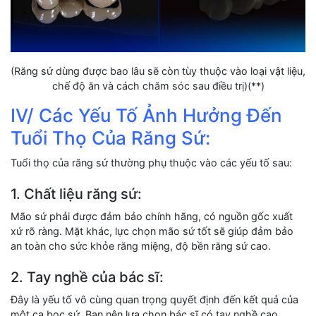
(Răng sứ dùng được bao lâu sẽ còn tùy thuộc vào loại vật liệu,
chế độ ăn và cách chăm sóc sau điều trị)(**)
IV/ Các Yếu Tố Ảnh Hưởng Đến
Tuổi Thọ Của Răng Sứ:
Tuổi thọ của răng sứ thường phụ thuộc vào các yếu tố sau:
1. Chất liệu răng sứ:
Mão sứ phải được đảm bảo chính hãng, có nguồn gốc xuất
xứ rõ ràng. Mặt khác, lực chọn mão sứ tốt sẽ giúp đảm bảo
an toàn cho sức khỏe răng miệng, độ bền răng sứ cao.
2. Tay nghề của bác sĩ:
Đây là yếu tố vô cùng quan trọng quyết định đến kết quả của
một ca bọc sứ. Bạn nên lựa chọn bác sĩ có tay nghề cao,