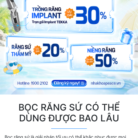
BỌC RĂNG SỨ CÓ THỂ
DÙNG ĐƯỢC BAO LÂU
Bọc răng sứ là giải pháp tối ưu có thể khắc phục được mọi