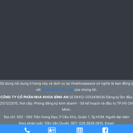
Sử dụng nội dung ở trang này và dịch vụ tại nhakhoapeace có nghĩa là bạn đồng ý
với
chính sách bảo mật
của chúng tôi.
CÔNG TY CỔ PHẦN NHA KHOA BÌNH AN
Số ĐKKD: 0313418035 Đăng ký lần đầu:
25/12/2015. Nơi cấp: Phòng đăng ký kinh doanh - Sở kế hoạch và đầu tư TP.Hồ Chí
Minh.
Địa chỉ: 563 - 565 Trần Hưng Đạo, P.Cầu Kho, Quận 1, Tp.HCM. Người đại diện
theo pháp luật: Trần Văn Duyệt. SĐT: 028.3836.0815. Email:
peacedentistry@gmail.com