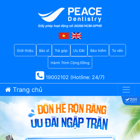
Giới thiệu
Bác sĩ
Trả góp
Ưu Đãi
Bảo hiểm
Tư vấn
Hành Trình Cộng Đồng
19002102 (Hotline: 24/7)
Trang chủ