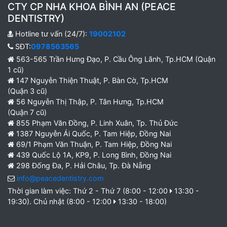
CTY CP NHA KHOA BÌNH AN (PEACE
DENTISTRY)
Hotline tư vấn (24/7):
19002102
SĐT:
0978563565
563-565 Trần Hưng Đạo, P. Cầu Ông Lãnh, Tp.HCM (Quận
1 cũ)
147 Nguyễn Thiện Thuật, P. Bàn Cờ, Tp.HCM
(Quận 3 cũ)
56 Nguyễn Thị Thập, P. Tân Hưng, Tp.HCM
(Quận 7 cũ)
855 Phạm Văn Đồng, P. Linh Xuân, Tp. Thủ Đức
1387 Nguyễn Ái Quốc, P. Tam Hiệp, Đồng Nai
69/1 Phạm Văn Thuận, P. Tam Hiệp, Đồng Nai
439 Quốc Lộ 1A, KP9, P. Long Bình, Đồng Nai
298 Đống Đa, P. Hải Châu, Tp. Đà Nẵng
info@peacedentistry.com
Thời gian làm việc: Thứ 2 - Thứ 7 (8:00 - 12:00
13:30 -
19:30). Chủ nhật (8:00 - 12:00
13:30 - 18:00)