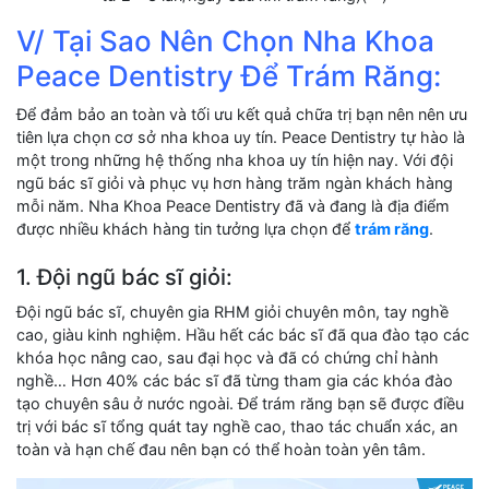
V/ Tại Sao Nên Chọn Nha Khoa
Peace Dentistry Để Trám Răng:
Để đảm bảo an toàn và tối ưu kết quả chữa trị bạn nên nên ưu
tiên lựa chọn cơ sở nha khoa uy tín. Peace Dentistry tự hào là
một trong những hệ thống nha khoa uy tín hiện nay. Với đội
ngũ bác sĩ giỏi và phục vụ hơn hàng trăm ngàn khách hàng
mỗi năm. Nha Khoa Peace Dentistry đã và đang là địa điểm
được nhiều khách hàng tin tưởng lựa chọn để
trám răng
.
1. Đội ngũ bác sĩ giỏi:
Đội ngũ bác sĩ, chuyên gia RHM giỏi chuyên môn, tay nghề
cao, giàu kinh nghiệm. Hầu hết các bác sĩ đã qua đào tạo các
khóa học nâng cao, sau đại học và đã có chứng chỉ hành
nghề… Hơn 40% các bác sĩ đã từng tham gia các khóa đào
tạo chuyên sâu ở nước ngoài. Để trám răng bạn sẽ được điều
trị với bác sĩ tổng quát tay nghề cao, thao tác chuẩn xác, an
toàn và hạn chế đau nên bạn có thể hoàn toàn yên tâm.