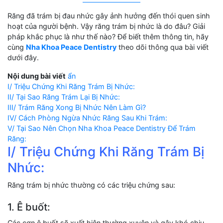
Răng đã trám bị đau nhức gây ảnh hưởng đến thói quen sinh
hoạt của người bệnh. Vậy răng trám bị nhức là do đâu? Giải
pháp khắc phục là như thế nào? Để biết thêm thông tin, hãy
cùng
Nha Khoa Peace Dentistry
theo dõi thông qua bài viết
dưới đây.
Nội dung bài viết
ẩn
I/ Triệu Chứng Khi Răng Trám Bị Nhức:
II/ Tại Sao Răng Trám Lại Bị Nhức:
III/ Trám Răng Xong Bị Nhức Nên Làm Gì?
IV/ Cách Phòng Ngừa Nhức Răng Sau Khi Trám:
V/ Tại Sao Nên Chọn Nha Khoa Peace Dentistry Để Trám
Răng:
I/ Triệu Chứng Khi Răng Trám Bị
Nhức:
Răng trám bị nhức thường có các triệu chứng sau:
1. Ê buốt:
Các cơn ê buốt sẽ xuất hiện thường xuyên và gây khó chịu