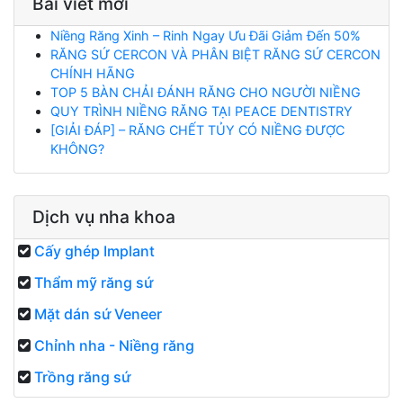
Bài viết mới
Niềng Răng Xinh – Rinh Ngay Ưu Đãi Giảm Đến 50%
RĂNG SỨ CERCON VÀ PHÂN BIỆT RĂNG SỨ CERCON
CHÍNH HÃNG
TOP 5 BÀN CHẢI ĐÁNH RĂNG CHO NGƯỜI NIỀNG
QUY TRÌNH NIỀNG RĂNG TẠI PEACE DENTISTRY
[GIẢI ĐÁP] – RĂNG CHẾT TỦY CÓ NIỀNG ĐƯỢC
KHÔNG?
Dịch vụ nha khoa
Cấy ghép Implant
Thẩm mỹ răng sứ
Mặt dán sứ Veneer
Chỉnh nha - Niềng răng
Trồng răng sứ