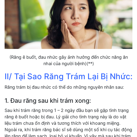
(Răng ê buốt, đau nhức gây ảnh hưởng đến chức năng ăn
nhai của người bệnh)(**)
II/ Tại Sao Răng Trám Lại Bị Nhức:
Răng trám bị đau nhức có thể do những nguyên nhân sau:
1. Đau răng sau khi trám xong:
Sau khi trám răng trong 1 – 2 ngày đầu bạn sẽ gặp tình trạng
răng ê buốt hoặc bị đau. Lý giải cho tình trạng này là do vật
liệu trám chưa ổn định và tương thích với khoang miệng.
Ngoài ra, khi trám răng bác sĩ sẽ dùng một số khi cụ tác động
lên răng để làm sạch, loại bỏ vi khuẩn. Vì vậy mà sau khi trám