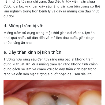
hành chữa tủy mà chỉ trám. Sau điều trị tủy viêm vẫn chưa
được loại bỏ, vi khuẩn gây sâu răng vẫn còn bên trong có thể
làm nghiêm trọng hơn bệnh lý và gây ra những cơn đau nhức
dữ dội.
d. Miếng trám bị vỡ:
Miếng trám sử dụng trong một thời gian dài và chịu lực ăn
nhai quá nhiều sẽ dẫn đến vỡ mẻ làm đau buốt, gián đoạn
chức năng ăn nhai
e. Dây thần kinh bị kích thích:
Trường hợp răng sâu đến tủy răng nếu bác sĩ không trám
đúng kĩ thuật. Khi đưa miếng trám lên răng không tinh chỉnh
đúng cách sẽ làm va chạm với các dây thần kinh bên trong
răng và dẫn đến hiện tượng ê buốt hoặc đau sau điều trị.