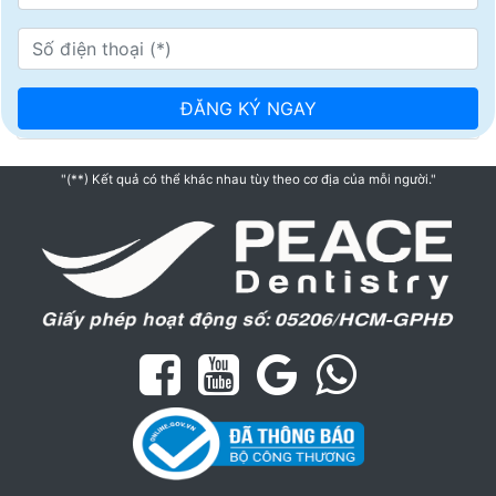
"(**) Kết quả có thể khác nhau tùy theo cơ địa của mỗi người."