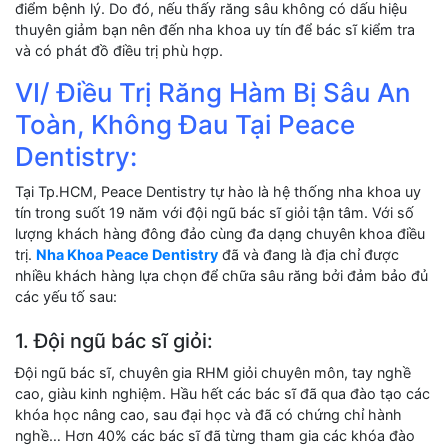
điểm bệnh lý. Do đó, nếu thấy răng sâu không có dấu hiệu
thuyên giảm bạn nên đến nha khoa uy tín để bác sĩ kiểm tra
và có phát đồ điều trị phù hợp.
VI/ Điều Trị Răng Hàm Bị Sâu An
Toàn, Không Đau Tại Peace
Dentistry:
Tại Tp.HCM, Peace Dentistry tự hào là hệ thống nha khoa uy
tín trong suốt 19 năm với đội ngũ bác sĩ giỏi tận tâm. Với số
lượng khách hàng đông đảo cùng đa dạng chuyên khoa điều
trị.
Nha Khoa Peace Dentistry
đã và đang là địa chỉ được
nhiều khách hàng lựa chọn để chữa sâu răng bởi đảm bảo đủ
các yếu tố sau:
1. Đội ngũ bác sĩ giỏi:
Đội ngũ bác sĩ, chuyên gia RHM giỏi chuyên môn, tay nghề
cao, giàu kinh nghiệm. Hầu hết các bác sĩ đã qua đào tạo các
khóa học nâng cao, sau đại học và đã có chứng chỉ hành
nghề… Hơn 40% các bác sĩ đã từng tham gia các khóa đào