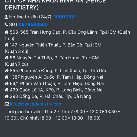
CTY CP NHA KHOA BÌNH AN (PEACE
DENTISTRY)
Hotline tư vấn (24/7):
19002102
SĐT:
0978563565
563-565 Trần Hưng Đạo, P. Cầu Ông Lãnh, Tp.HCM (Quận
1 cũ)
147 Nguyễn Thiện Thuật, P. Bàn Cờ, Tp.HCM
(Quận 3 cũ)
56 Nguyễn Thị Thập, P. Tân Hưng, Tp.HCM
(Quận 7 cũ)
855 Phạm Văn Đồng, P. Linh Xuân, Tp. Thủ Đức
1387 Nguyễn Ái Quốc, P. Tam Hiệp, Đồng Nai
69/1 Phạm Văn Thuận, P. Tam Hiệp, Đồng Nai
439 Quốc Lộ 1A, KP9, P. Long Bình, Đồng Nai
298 Đống Đa, P. Hải Châu, Tp. Đà Nẵng
info@peacedentistry.com
Thời gian làm việc: Thứ 2 - Thứ 7 (8:00 - 12:00
13:30 -
19:30). Chủ nhật (8:00 - 12:00
13:30 - 18:00)