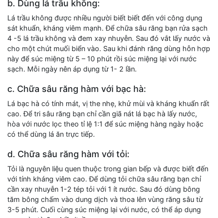
b. Dùng lá trầu không:
Lá trầu không được nhiều người biết biết đến với công dụng
sát khuẩn, kháng viêm mạnh. Để chữa sâu răng bạn rửa sạch
4 -5 lá trầu không và đem xay nhuyễn. Sau đó vắt lấy nước và
cho một chút muối biển vào. Sau khi đánh răng dùng hỗn hợp
này để súc miệng từ 5 – 10 phút rồi súc miệng lại với nước
sạch. Mỗi ngày nên áp dụng từ 1- 2 lần.
c. Chữa sâu răng hàm với bạc hà:
Lá bạc hà có tính mát, vị the nhẹ, khử mùi và kháng khuẩn rất
cao. Để tri sâu răng bạn chỉ cần giã nát lá bạc hà lấy nước,
hòa với nước lọc theo tỉ lệ 1:1 để súc miệng hàng ngày hoặc
có thể dùng lá ăn trực tiếp.
d. Chữa sâu răng hàm với tỏi:
Tỏi là nguyên liệu quen thuộc trong gian bếp và được biết đến
với tính kháng viêm cao. Để dùng tỏi chữa sâu răng bạn chỉ
cần xay nhuyễn 1-2 tép tỏi với 1 ít nước. Sau đó dùng bông
tăm bông chấm vào dung dịch và thoa lên vùng răng sâu từ
3-5 phút. Cuối cùng súc miệng lại với nước, có thể áp dụng