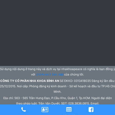
Sử dụng nội dung ở trang này và dịch vụ tại nhakhoapeace có nghĩa là bạn đồng ý
với
chính sách bảo mật
của chúng tôi.
CÔNG TY CỔ PHẦN NHA KHOA BÌNH AN
Số ĐKKD: 0313418035 Đăng ký lần đầu:
25/12/2015. Nơi cấp: Phòng đăng ký kinh doanh - Sở kế hoạch và đầu tư TP.Hồ Chí
Minh.
Địa chỉ: 563 - 565 Trần Hưng Đạo, P.Cầu Kho, Quận 1, Tp.HCM. Người đại diện
theo pháp luật: Trần Văn Duyệt. SĐT: 028.3836.0815. Email:
peacedentistry@gmail.com