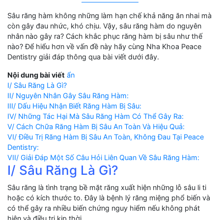
Sâu răng hàm không những làm hạn chế khả năng ăn nhai mà
còn gây đau nhức, khó chịu. Vậy, sâu răng hàm do nguyên
nhân nào gây ra? Cách khắc phục răng hàm bị sâu như thế
nào? Để hiểu hơn về vấn đề này hãy cùng Nha Khoa Peace
Dentistry giải đáp thông qua bài viết dưới đây.
Nội dung bài viết
ẩn
I/ Sâu Răng Là Gì?
II/ Nguyên Nhân Gây Sâu Răng Hàm:
III/ Dấu Hiệu Nhận Biết Răng Hàm Bị Sâu:
IV/ Những Tác Hại Mà Sâu Răng Hàm Có Thể Gây Ra:
V/ Cách Chữa Răng Hàm Bị Sâu An Toàn Và Hiệu Quả:
VI/ Điều Trị Răng Hàm Bị Sâu An Toàn, Không Đau Tại Peace
Dentistry:
VII/ Giải Đáp Một Số Câu Hỏi Liên Quan Về Sâu Răng Hàm:
I/ Sâu Răng Là Gì?
Sâu răng là tình trạng bề mặt răng xuất hiện những lỗ sâu li ti
hoặc có kích thước to. Đây là bệnh lý răng miệng phổ biến và
có thể gây ra nhiều biến chứng nguy hiểm nếu không phát
hiện và điều trị kịp thời.