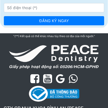
"(**) Kết quả có thể khác nhau tùy theo cơ địa của mỗi người."