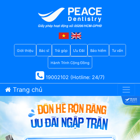
Giới thiệu
Bác sĩ
Trả góp
Ưu Đãi
Bảo hiểm
Tư vấn
Hành Trình Cộng Đồng
19002102 (Hotline: 24/7)
Trang chủ