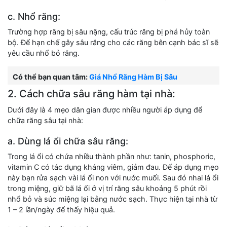
c. Nhổ răng:
Trường hợp răng bị sâu nặng, cấu trúc răng bị phá hủy toàn
bộ. Để hạn chế gây sâu răng cho các răng bên cạnh bác sĩ sẽ
yêu cầu nhổ bỏ răng.
Có thể bạn quan tâm:
Giá Nhổ Răng Hàm Bị Sâu
2. Cách chữa sâu răng hàm tại nhà:
Dưới đây là 4 mẹo dân gian được nhiều người áp dụng để
chữa răng sâu tại nhà:
a. Dùng lá ổi chữa sâu răng:
Trong lá ổi có chứa nhiều thành phần như: tanin, phosphoric,
vitamin C có tác dụng kháng viêm, giảm đau. Để áp dụng mẹo
này bạn rửa sạch vài lá ổi non với nước muối. Sau đó nhai lá ổi
trong miệng, giữ bã lá ổi ở vị trí răng sâu khoảng 5 phút rồi
nhổ bỏ và súc miệng lại bằng nước sạch. Thực hiện tại nhà từ
1 – 2 lần/ngày để thấy hiệu quả.