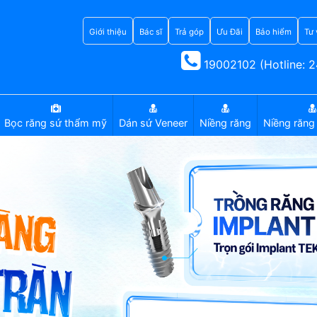
Giới thiệu
Bác sĩ
Trả góp
Ưu Đãi
Bảo hiểm
Tư 
19002102 (Hotline: 2
Bọc răng sứ thẩm mỹ
Dán sứ Veneer
Niềng răng
Niềng răng 