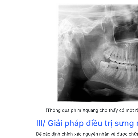
(Thông qua phim Xquang cho thấy có một ră
III/ Giải pháp điều trị sưn
Để xác định chính xác nguyên nhân và được chữa t