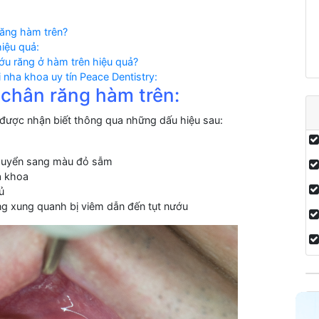
răng hàm trên?
hiệu quả:
ớu răng ở hàm trên hiệu quả?
i nha khoa uy tín Peace Dentistry:
 chân răng hàm trên:
 được nhận biết thông qua những dấu hiệu sau:
huyển sang màu đỏ sẫm
a khoa
ủ
ng xung quanh bị viêm dẫn đến tụt nướu