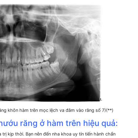
ng khôn hàm trên mọc lệch va đâm vào răng số 7)(**)
g nướu răng ở hàm trên hiệu quả:
rị kịp thời. Bạn nên đến nha khoa uy tín tiến hành chẩn