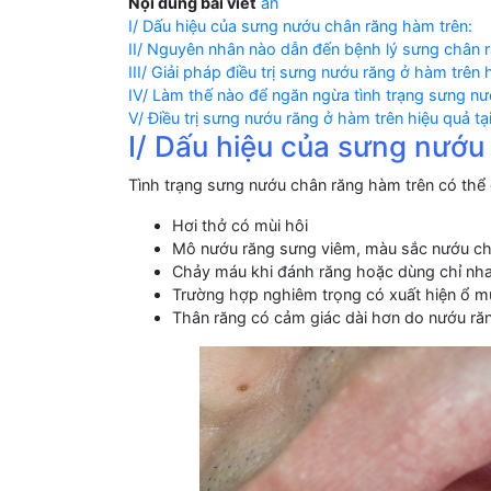
Nội dung bài viết
ẩn
I/ Dấu hiệu của sưng nướu chân răng hàm trên:
II/ Nguyên nhân nào dẫn đến bệnh lý sưng chân 
III/ Giải pháp điều trị sưng nướu răng ở hàm trên 
IV/ Làm thế nào để ngăn ngừa tình trạng sưng nư
V/ Điều trị sưng nướu răng ở hàm trên hiệu quả tạ
I/ Dấu hiệu của sưng nướu
Tình trạng sưng nướu chân răng hàm trên có thể
Hơi thở có mùi hôi
Mô nướu răng sưng viêm, màu sắc nướu c
Chảy máu khi đánh răng hoặc dùng chỉ nh
Trường hợp nghiêm trọng có xuất hiện ổ m
Thân răng có cảm giác dài hơn do nướu ră