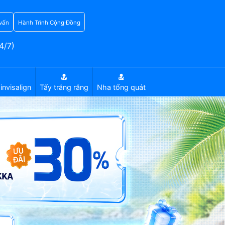
vấn
Hành Trình Cộng Đồng
4/7)
invisalign
Tẩy trắng răng
Nha tổng quát