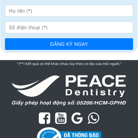
"(**) Kết quả có thể khác nhau tùy theo cơ địa của mỗi người."