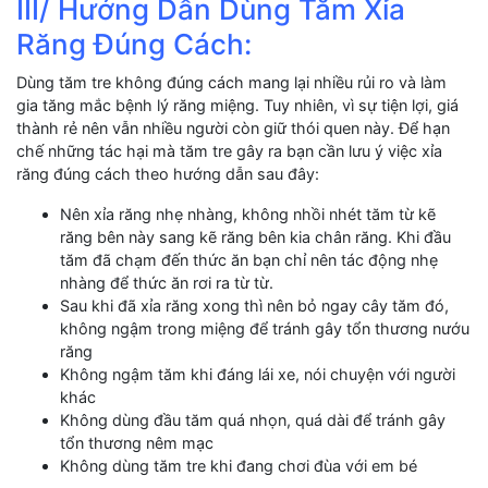
III/ Hướng Dẫn Dùng Tăm Xỉa
Răng Đúng Cách:
Dùng tăm tre không đúng cách mang lại nhiều rủi ro và làm
gia tăng mắc bệnh lý răng miệng. Tuy nhiên, vì sự tiện lợi, giá
thành rẻ nên vẫn nhiều người còn giữ thói quen này. Để hạn
chế những tác hại mà tăm tre gây ra bạn cần lưu ý việc xỉa
răng đúng cách theo hướng dẫn sau đây:
Nên xỉa răng nhẹ nhàng, không nhồi nhét tăm từ kẽ
răng bên này sang kẽ răng bên kia chân răng. Khi đầu
tăm đã chạm đến thức ăn bạn chỉ nên tác động nhẹ
nhàng để thức ăn rơi ra từ từ.
Sau khi đã xỉa răng xong thì nên bỏ ngay cây tăm đó,
không ngậm trong miệng để tránh gây tổn thương nướu
răng
Không ngậm tăm khi đáng lái xe, nói chuyện với người
khác
Không dùng đầu tăm quá nhọn, quá dài để tránh gây
tổn thương nêm mạc
Không dùng tăm tre khi đang chơi đùa với em bé