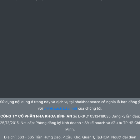
Sử dụng nội dung ở trang này và dịch vụ tại nhakhoapeace có nghĩa là bạn đồng ý
với
chính sách bảo mật
của chúng tôi.
CÔNG TY CỔ PHẦN NHA KHOA BÌNH AN
Số ĐKKD: 0313418035 Đăng ký lần đầu:
25/12/2015. Nơi cấp: Phòng đăng ký kinh doanh - Sở kế hoạch và đầu tư TP.Hồ Chí
Minh.
Địa chỉ: 563 - 565 Trần Hưng Đạo, P.Cầu Kho, Quận 1, Tp.HCM. Người đại diện