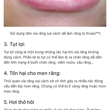
(Sử dụng tăm xỉa răng sai cách dễ làm răng bị thưa)(**)
3. Tụt lợi:
Tụt lợi cũng là một trong những tác hại khi xỉa răng không
đúng cách. Phần lợi bị tụt có thể làm lộ ra chân răng dễ dẫn
đến tình trạng ê buốt chân răng, viêm nướu, sâu răng…
4. Tổn hại cho men răng:
Thói quen xỉa răng sai cách sẽ vô tình gây ra nhiều tác động
xấu đến lớp men răng. Chúng có thể bị ố vàng răng hoặc mòn
men răng.
5. Hơi thở hôi
Thức ăn thường bám lại nhiều ở các kẽ răng hàm. Ở những