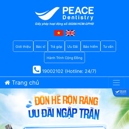
Giới thiệu
Bác sĩ
Trả góp
Ưu Đãi
Bảo hiểm
Tư vấn
Hành Trình Cộng Đồng
19002102 (Hotline: 24/7)
Trang chủ