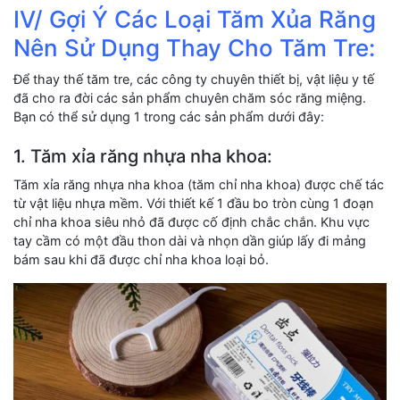
IV/ Gợi Ý Các Loại Tăm Xủa Răng
Nên Sử Dụng Thay Cho Tăm Tre:
Để thay thế tăm tre, các công ty chuyên thiết bị, vật liệu y tế
đã cho ra đời các sản phẩm chuyên chăm sóc răng miệng.
Bạn có thể sử dụng 1 trong các sản phẩm dưới đây:
1. Tăm xỉa răng nhựa nha khoa:
Tăm xỉa răng nhựa nha khoa (tăm chỉ nha khoa) được chế tác
từ vật liệu nhựa mềm. Với thiết kế 1 đầu bo tròn cùng 1 đoạn
chỉ nha khoa siêu nhỏ đã được cố định chắc chắn. Khu vực
tay cầm có một đầu thon dài và nhọn dần giúp lấy đi mảng
bám sau khi đã được chỉ nha khoa loại bỏ.