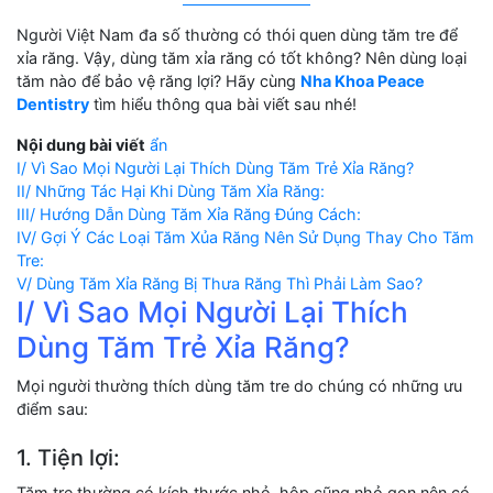
Người Việt Nam đa số thường có thói quen dùng tăm tre để
xỉa răng. Vậy, dùng tăm xỉa răng có tốt không? Nên dùng loại
tăm nào để bảo vệ răng lợi? Hãy cùng
Nha Khoa Peace
Dentistry
tìm hiểu thông qua bài viết sau nhé!
Nội dung bài viết
ẩn
I/ Vì Sao Mọi Người Lại Thích Dùng Tăm Trẻ Xỉa Răng?
II/ Những Tác Hại Khi Dùng Tăm Xỉa Răng:
III/ Hướng Dẫn Dùng Tăm Xỉa Răng Đúng Cách:
IV/ Gợi Ý Các Loại Tăm Xủa Răng Nên Sử Dụng Thay Cho Tăm
Tre:
V/ Dùng Tăm Xỉa Răng Bị Thưa Răng Thì Phải Làm Sao?
I/ Vì Sao Mọi Người Lại Thích
Dùng Tăm Trẻ Xỉa Răng?
Mọi người thường thích dùng tăm tre do chúng có những ưu
điểm sau:
1. Tiện lợi:
Tăm tre thường có kích thước nhỏ, hộp cũng nhỏ gọn nên có