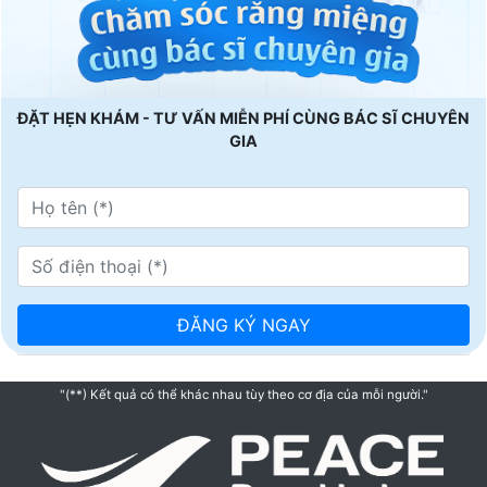
ĐẶT HẸN KHÁM - TƯ VẤN MIỄN PHÍ CÙNG BÁC SĨ CHUYÊN
GIA
"(**) Kết quả có thể khác nhau tùy theo cơ địa của mỗi người."