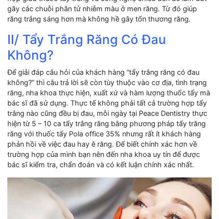
gãy các chuỗi phân tử nhiễm màu ở men răng. Từ đó giúp
răng trắng sáng hơn mà không hề gây tổn thương răng.
II/ Tẩy Trắng Răng Có Đau
Không?
Để giải đáp câu hỏi của khách hàng “tẩy trắng răng có đau
không?” thì câu trả lời sẽ còn tùy thuộc vào cơ địa, tình trạng
răng, nha khoa thực hiện, xuất xứ và hàm lượng thuốc tẩy mà
bác sĩ đã sử dụng. Thực tế không phải tất cả trường hợp tẩy
trắng nào cũng đều bị đau, mỗi ngày tại Peace Dentistry thực
hiện từ 5 – 10 ca tẩy trắng răng bằng phương pháp tẩy trăng
răng với thuốc tẩy Pola office 35% nhưng rất ít khách hàng
phản hồi về việc đau hay ê răng. Để biết chính xác hơn về
trường hợp của mình bạn nên đến nha khoa uy tín để được
bác sĩ kiểm tra, chẩn đoán và có kết luận chính xác nhất.