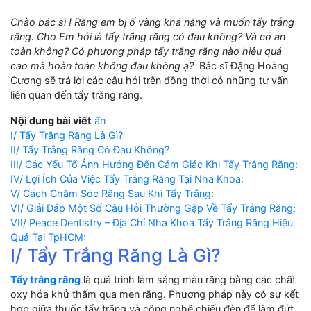
Chào bác sĩ !
Răng em bị ố vàng khá nặng và muốn tẩy trắng
răng. Cho Em hỏi là tẩy trắng răng có đau không? Và có an
toàn không? Có phương pháp tẩy trắng răng nào hiệu quả
cao mà hoàn toàn không đau không ạ?
Bác sĩ Đặng Hoàng
Cương sẽ trả lời các câu hỏi trên đồng thời có những tư vấn
liên quan đến tẩy trăng răng.
Nội dung bài viết
ẩn
I/ Tẩy Trắng Răng Là Gì?
II/ Tẩy Trắng Răng Có Đau Không?
III/ Các Yếu Tố Ảnh Hưởng Đến Cảm Giác Khi Tẩy Trắng Răng:
IV/ Lợi Ích Của Việc Tẩy Trắng Răng Tại Nha Khoa:
V/ Cách Chăm Sóc Răng Sau Khi Tẩy Trắng:
VI/ Giải Đáp Một Số Câu Hỏi Thường Gặp Về Tẩy Trắng Răng:
VII/ Peace Dentistry – Địa Chỉ Nha Khoa Tẩy Trắng Răng Hiệu
Quả Tại TpHCM:
I/ Tẩy Trắng Răng Là Gì?
Tẩy trắng răng
là quá trình làm sáng màu răng bằng các chất
oxy hóa khử thấm qua men răng. Phương pháp này có sự kết
hợp giữa thuốc tẩy trắng và công nghệ chiếu đèn để làm đứt