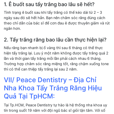
1. Ê buốt sau tẩy trắng bao lâu sẽ hết?
Tình trạng ê buốt sau khi tẩy trắng có thể kéo dài từ 2 – 3
ngày sau đó sẽ hết hẳn. Bạn nên chăm sóc răng đúng cách
theo chỉ dẫn của bác sĩ để cơn đau ê được thuyên giảm và rút
ngắn hơn.
2. Tẩy trắng răng bao lâu cần thực hiện lại?
Nếu răng bạn nhanh bị ố vàng thì sau 6 tháng có thể thực
hiện tẩy trắng lại. Lưu ý một năm không được tẩy trắng quá 2
lần và thời gian tẩy trắng mỗi lần phải cách nhau 6 tháng.
Trường hợp chăm sóc răng miệng tốt, răng chậm xuống tone
thì có thể can thiệp tẩy trắng lại sau 2 năm.
VII/ Peace Dentistry – Địa Chỉ
Nha Khoa Tẩy Trắng Răng Hiệu
Quả Tại TpHCM:
Tại Tp.HCM, Peace Dentistry tự hào là hệ thống nha khoa uy
tín trong suốt 19 năm với đội ngũ bác sĩ giỏi tận tâm. Với số