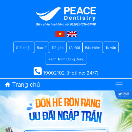
Giới thiệu
Bác sĩ
Trả góp
Ưu Đãi
Bảo hiểm
Tư vấn
Hành Trình Cộng Đồng
19002102 (Hotline: 24/7)
Trang chủ