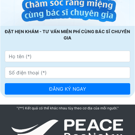
ĐẶT HẸN KHÁM - TƯ VẤN MIỄN PHÍ CÙNG BÁC SĨ CHUYÊN
GIA
"(**) Kết quả có thể khác nhau tùy theo cơ địa của mỗi người."