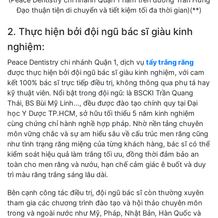
Đạo thuận tiện di chuyển và tiết kiệm tối đa thời gian)(**)
2. Thực hiện bởi đội ngũ bác sĩ giàu kinh
nghiệm:
Peace Dentistry chi nhánh Quận 1, dịch vụ
tẩy trắng răng
được thực hiện bởi đội ngũ bác sĩ giàu kinh nghiệm, với cam
kết 100% bác sĩ trực tiếp điều trị, không thông qua phụ tá hay
kỹ thuật viên. Nổi bật trong đội ngũ: là BSCKI Trần Quang
Thái, BS Bùi Mỹ Linh…, đều được đào tạo chính quy tại Đại
học Y Dược TP.HCM, sở hữu tối thiểu 5 năm kinh nghiệm
cùng chứng chỉ hành nghề hợp pháp. Nhờ nền tảng chuyên
môn vững chắc và sự am hiểu sâu về cấu trúc men răng cũng
như tình trạng răng miệng của từng khách hàng, bác sĩ có thể
kiểm soát hiệu quả làm trắng tối ưu, đồng thời đảm bảo an
toàn cho men răng và nướu, hạn chế cảm giác ê buốt và duy
trì màu răng trắng sáng lâu dài.
Bên cạnh công tác điều trị, đội ngũ bác sĩ còn thường xuyên
tham gia các chương trình đào tạo và hội thảo chuyên môn
trong và ngoài nước như Mỹ, Pháp, Nhật Bản, Hàn Quốc và