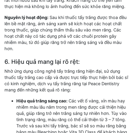
rát môi nướu sau khi tẩy trắng. Khách hàng có thể yên tâm
thực hiện mà không lo ảnh hưởng đến sức khỏe răng miệng.
Nguyên lý hoạt động:
Sau khi thuốc tẩy trắng được thoa đều
lên bề mặt răng, ánh sáng xanh sẽ kích hoạt các hoạt chất
trong thuốc, giúp chúng thẩm thấu sâu vào men răng. Các
hoạt chất này có tác dụng phá vỡ các chuỗi protein gây
nhiễm màu, từ đó giúp răng trở nên trắng sáng và đều màu
hơn.
6. Hiệu quả mang lại rõ rệt:
Nhờ ứng dụng công nghệ tẩy trắng răng hiện đại, sử dụng
thuốc tẩy trắng cao cấp và được trực tiếp thực hiện bởi bác sĩ
có kinh nghiệm, dịch vụ tẩy trắng răng tại Peace Dentistry
mang đến những kết quả rõ ràng:
Hiệu quả trắng sáng cao:
Các vết ố vàng, xỉn màu hay
nhiễm màu lâu năm trong men răng được cải thiện hiệu
quả, giúp răng trở nên trắng sáng tự nhiên hơn. Tùy vào
tình trạng răng, màu răng có thể cải thiện từ 3 – 7 tông.
Trước và sau khi tẩy trắng, bác sĩ sẽ so màu răng bằng
bảng màu Bleaching hoặc Vita 3D Class để khách hàng