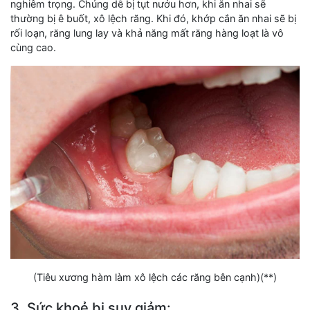
nghiêm trọng. Chúng dễ bị tụt nướu hơn, khi ăn nhai sẽ
thường bị ê buốt, xô lệch răng. Khi đó, khớp cắn ăn nhai sẽ bị
rối loạn, răng lung lay và khả năng mất răng hàng loạt là vô
cùng cao.
(Tiêu xương hàm làm xô lệch các răng bên cạnh)(**)
3. Sức khoẻ bị suy giảm: