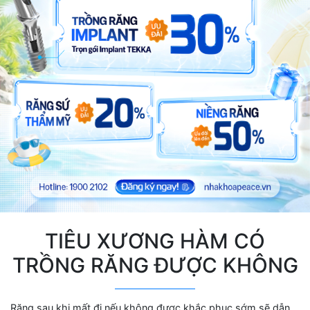
TIÊU XƯƠNG HÀM CÓ
TRỒNG RĂNG ĐƯỢC KHÔNG
Răng sau khi mất đi nếu không được khắc phục sớm sẽ dẫn