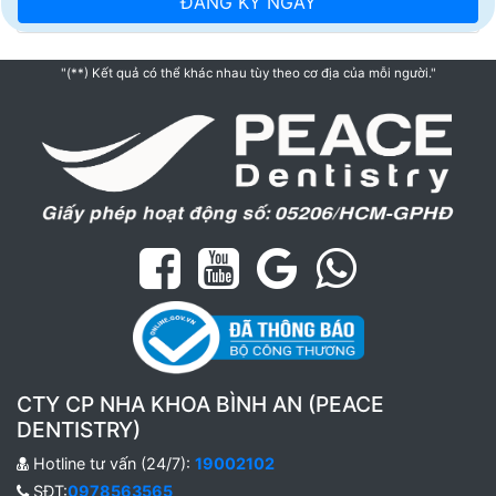
"(**) Kết quả có thể khác nhau tùy theo cơ địa của mỗi người."
CTY CP NHA KHOA BÌNH AN (PEACE
DENTISTRY)
Hotline tư vấn (24/7):
19002102
SĐT:
0978563565