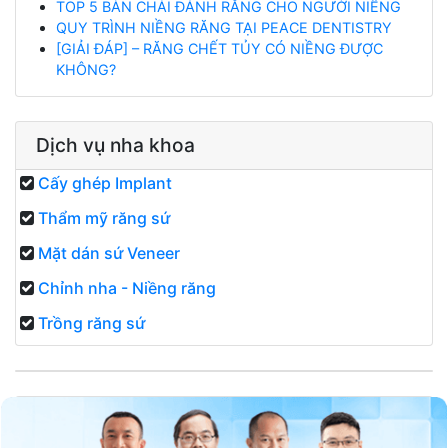
TOP 5 BÀN CHẢI ĐÁNH RĂNG CHO NGƯỜI NIỀNG
QUY TRÌNH NIỀNG RĂNG TẠI PEACE DENTISTRY
[GIẢI ĐÁP] – RĂNG CHẾT TỦY CÓ NIỀNG ĐƯỢC
KHÔNG?
Dịch vụ nha khoa
Cấy ghép Implant
Thẩm mỹ răng sứ
Mặt dán sứ Veneer
Chỉnh nha - Niềng răng
Trồng răng sứ