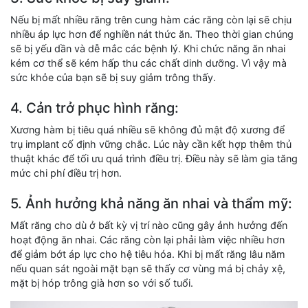
Nếu bị mất nhiều răng trên cung hàm các răng còn lại sẽ chịu
nhiều áp lực hơn để nghiền nát thức ăn. Theo thời gian chúng
sẽ bị yếu dần và dễ mắc các bệnh lý. Khi chức năng ăn nhai
kém cơ thể sẽ kém hấp thu các chất dinh dưỡng. Vì vậy mà
sức khỏe của bạn sẽ bị suy giảm trông thấy.
4. Cản trở phục hình răng:
Xương hàm bị tiêu quá nhiều sẽ không đủ mật độ xương để
trụ implant cố định vững chắc. Lúc này cần kết hợp thêm thủ
thuật khác để tối ưu quá trình điều trị. Điều này sẽ làm gia tăng
mức chi phí điều trị hơn.
5. Ảnh hưởng khả năng ăn nhai và thẩm mỹ:
Mất răng cho dù ở bất kỳ vị trí nào cũng gây ảnh hưởng đến
hoạt động ăn nhai. Các răng còn lại phải làm việc nhiều hơn
để giảm bớt áp lực cho hệ tiêu hóa. Khi bị mất răng lâu năm
nếu quan sát ngoài mặt bạn sẽ thấy cơ vùng má bị chảy xệ,
mặt bị hóp trông già hơn so với số tuổi.