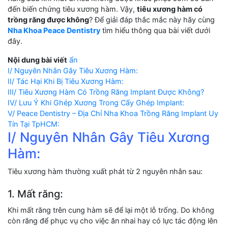
đến biến chứng tiêu xương hàm. Vậy,
tiêu xương hàm có
trồng răng được không
? Để giải đáp thắc mắc này hãy cùng
Nha Khoa Peace Dentistry
tìm hiểu thông qua bài viết dưới
đây.
Nội dung bài viết
ẩn
I/ Nguyên Nhân Gây Tiêu Xương Hàm:
II/ Tác Hại Khi Bị Tiêu Xương Hàm:
III/ Tiêu Xương Hàm Có Trồng Răng Implant Được Không?
IV/ Lưu Ý Khi Ghép Xương Trong Cấy Ghép Implant:
V/ Peace Dentistry – Địa Chỉ Nha Khoa Trồng Răng Implant Uy
Tín Tại TpHCM:
I/ Nguyên Nhân Gây Tiêu Xương
Hàm:
Tiêu xương hàm thường xuất phát từ 2 nguyên nhân sau:
1. Mất răng:
Khi mất răng trên cung hàm sẽ để lại một lỗ trống. Do không
còn răng để phục vụ cho việc ăn nhai hay có lực tác động lên