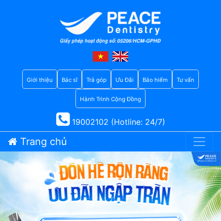
Giới thiệu
Bác sĩ
Trả góp
Ưu Đãi
Bảo hiểm
Tư vấn
Hành Trình Cộng Đồng
19002102 (Hotline: 24/7)
Trang chủ