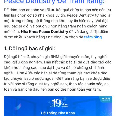
Peace Dentistry Để Trám Răng:
Để đảm bảo an toàn và tối ưu kết quả chữa trị bạn nên nên ưu
tiên lựa chọn cơ sở nha khoa uy tín. Peace Dentistry tự hào là
một trong những hệ thống nha khoa uy tín hiện nay. Với đội
ngũ bác sĩ giỏi và phục vụ hơn hàng trăm ngàn khách hàng
mỗi năm.
Nha Khoa Peace Dentistry
đã và đang là địa điểm
được nhiều khách hàng tin tưởng lựa chọn để
trám răng
.
1. Đội ngũ bác sĩ giỏi:
Đội ngũ bác sĩ, chuyên gia RHM giỏi chuyên môn, tay nghề
cao, giàu kinh nghiệm. Hầu hết các bác sĩ đã qua đào tạo các
khóa học nâng cao, sau đại học và đã có chứng chỉ hành
nghề… Hơn 40% các bác sĩ đã từng tham gia các khóa đào
tạo chuyên sâu ở nước ngoài. Để trám răng bạn sẽ được điều
trị với bác sĩ tổng quát tay nghề cao, thao tác chuẩn xác, an
toàn và hạn chế đau nên bạn có thể hoàn toàn yên tâm.