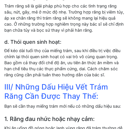
Trám răng sẽ là giải pháp phù hợp cho các tình trạng răng
sâu, nứt, gãy, mẻ ở mức độ nhẹ. Trường hợp răng bị viêm tủy,
áp xe chân răng thì trám răng sẽ không mang lại hiệu quả
cao. Ở những trường hợp nghiêm trọng này bác sĩ sẽ chỉ định
bạn chữa tủy và bọc sứ thay vì phải hàn răng.
d. Thói quen sinh hoạt:
Để kéo dài tuổi thọ của miếng trám, sau khi điều trị việc điều
chỉnh lại thói quen sinh hoạt có vai trò vô cùng quan trọng.
Bao gồm cả thay đổi chế độ ăn, ưu tiên ăn thức ăn mềm và
hạn chế tiêu thụ các thực phẩm cứng, dai. Cách chăm sóc
răng cũng cần phải tuân theo hướng dẫn của bác sĩ.
III/ Những Dấu Hiệu Vết Trám
Răng Cần Được Thay Thế:
Bạn sẽ cần thay miếng trám mới nếu có những dấu hiệu sau:
1. Răng đau nhức hoặc nhạy cảm:
Khi ăn uống đồ nóng hoặc lạnh vùng răng đã trám thường dễ