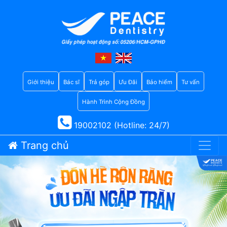
Giới thiệu
Bác sĩ
Trả góp
Ưu Đãi
Bảo hiểm
Tư vấn
Hành Trình Cộng Đồng
19002102 (Hotline: 24/7)
Trang chủ