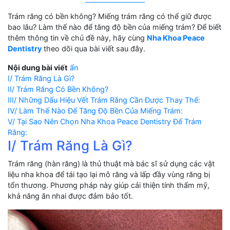
Trám răng có bền không? Miếng trám răng có thể giữ được
bao lâu? Làm thế nào để tăng độ bền của miếng trám? Để biết
thêm thông tin về chủ đề này, hãy cùng
Nha Khoa Peace
Dentistry
theo dõi qua bài viết sau đây.
Nội dung bài viết
ẩn
I/ Trám Răng Là Gì?
II/ Trám Răng Có Bền Không?
III/ Những Dấu Hiệu Vết Trám Răng Cần Được Thay Thế:
IV/ Làm Thế Nào Để Tăng Độ Bền Của Miếng Trám:
V/ Tại Sao Nên Chọn Nha Khoa Peace Dentistry Để Trám
Răng:
I/ Trám Răng Là Gì?
Trám răng (hàn răng) là thủ thuật mà bác sĩ sử dụng các vật
liệu nha khoa để tái tạo lại mô răng và lấp đầy vùng răng bị
tổn thương. Phương pháp này giúp cải thiện tính thẩm mỹ,
khả năng ăn nhai được đảm bảo tốt.