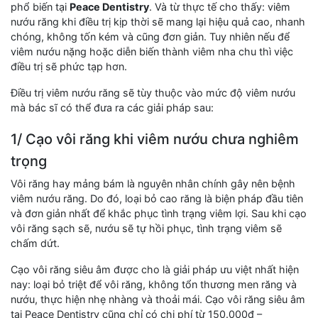
phổ biến tại
Peace Dentistry
. Và từ thực tế cho thấy: viêm
nướu răng khi điều trị kịp thời sẽ mang lại hiệu quả cao, nhanh
chóng, không tốn kém và cũng đơn giản. Tuy nhiên nếu để
viêm nướu nặng hoặc diễn biến thành viêm nha chu thì việc
điều trị sẽ phức tạp hơn.
Điều trị viêm nướu răng sẽ tùy thuộc vào mức độ viêm nướu
mà bác sĩ có thể đưa ra các giải pháp sau:
1/ Cạo vôi răng khi viêm nướu chưa nghiêm
trọng
Vôi răng hay mảng bám là nguyên nhân chính gây nên bệnh
viêm nướu răng. Do đó, loại bỏ cao răng là biện pháp đầu tiên
và đơn giản nhất để khắc phục tình trạng viêm lợi. Sau khi cạo
vôi răng sạch sẽ, nướu sẽ tự hồi phục, tình trạng viêm sẽ
chấm dứt.
Cạo vôi răng siêu âm được cho là giải pháp ưu việt nhất hiện
nay: loại bỏ triệt để vôi răng, không tổn thương men răng và
nướu, thực hiện nhẹ nhàng và thoải mái. Cạo vôi răng siêu âm
tại Peace Dentistry cũng chỉ có chi phí từ 150.000đ –