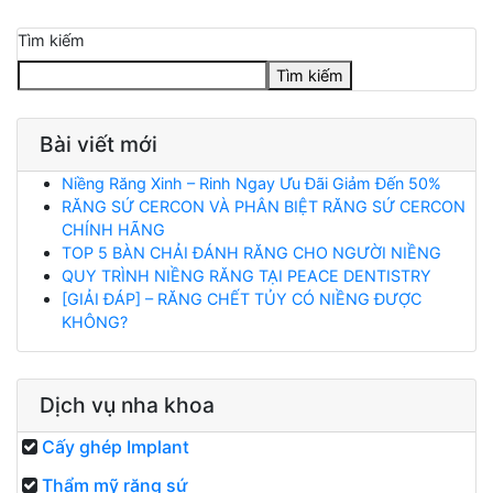
Tìm kiếm
Tìm kiếm
Bài viết mới
Niềng Răng Xinh – Rinh Ngay Ưu Đãi Giảm Đến 50%
RĂNG SỨ CERCON VÀ PHÂN BIỆT RĂNG SỨ CERCON
CHÍNH HÃNG
TOP 5 BÀN CHẢI ĐÁNH RĂNG CHO NGƯỜI NIỀNG
QUY TRÌNH NIỀNG RĂNG TẠI PEACE DENTISTRY
[GIẢI ĐÁP] – RĂNG CHẾT TỦY CÓ NIỀNG ĐƯỢC
KHÔNG?
Dịch vụ nha khoa
Cấy ghép Implant
Thẩm mỹ răng sứ