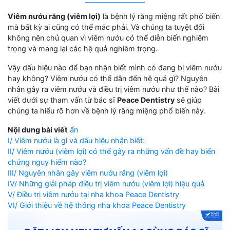
Viêm nướu răng (viêm lợi)
là bệnh lý răng miệng rất phổ biến
mà bất kỳ ai cũng có thể mắc phải. Và chúng ta tuyệt đối
không nên chủ quan vì viêm nướu có thể diễn biến nghiêm
trọng và mang lại các hệ quả nghiêm trọng.
Vậy dấu hiệu nào để bạn nhận biết mình có đang bị viêm nướu
hay không? Viêm nướu có thể dẫn đến hệ quả gì? Nguyên
nhân gây ra viêm nướu và điều trị viêm nướu như thế nào? Bài
viết dưới sự tham vấn từ bác sĩ
Peace Dentistry
sẽ giúp
chúng ta hiểu rõ hơn về bệnh lý răng miệng phổ biến này.
Nội dung bài viết
ẩn
I/ Viêm nướu là gì và dấu hiệu nhận biết:
II/ Viêm nướu (viêm lợi) có thể gây ra những vấn đề hay biến
chứng nguy hiểm nào?
III/ Nguyên nhân gây viêm nướu răng (viêm lợi)
IV/ Những giải pháp điều trị viêm nướu (viêm lợi) hiệu quả
V/ Điều trị viêm nướu tại nha khoa Peace Dentistry
VI/ Giới thiệu về hệ thống nha khoa Peace Dentistry