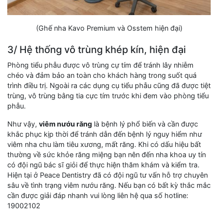
(Ghế nha Kavo Premium và Osstem hiện đại)
3/ Hệ thống vô trùng khép kín, hiện đại
Phòng tiểu phẫu được vô trùng cự tím để tránh lây nhiễm
chéo và đảm bảo an toàn cho khách hàng trong suốt quá
trình điều trị. Ngoài ra các dụng cụ tiểu phẫu cũng đã được tiệt
trùng, vô trùng bằng tia cực tím trước khi đem vào phòng tiểu
phẫu.
Như vậy,
viêm nướu răng
là bệnh lý phổ biến và cần được
khắc phục kịp thời để tránh dẫn đến bệnh lý nguy hiểm như
viêm nha chu làm tiêu xương, mất răng. Khi có dấu hiệu bất
thường về sức khỏe răng miệng bạn nên đến nha khoa uy tín
có đội ngũ bác sĩ giỏi để thực hiện thăm khám và kiểm tra.
Hiện tại ở Peace Dentistry đã có đội ngũ tư vấn hỗ trợ chuyên
sâu về tình trạng viêm nướu răng. Nếu bạn có bất kỳ thắc mắc
cần được giải đáp nhanh vui lòng liên hệ qua số hotline:
19002102