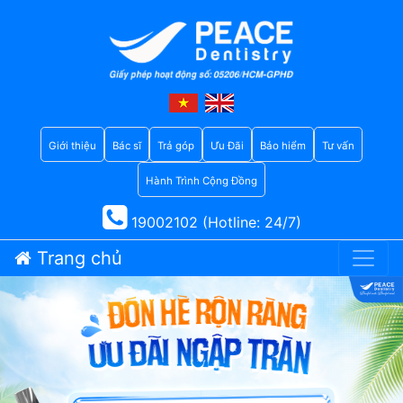
Giới thiệu
Bác sĩ
Trả góp
Ưu Đãi
Bảo hiểm
Tư vấn
Hành Trình Cộng Đồng
19002102 (Hotline: 24/7)
Trang chủ