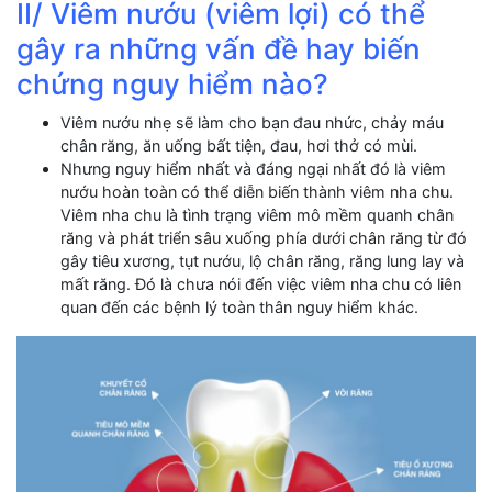
II/ Viêm nướu (viêm lợi) có thể
gây ra những vấn đề hay biến
chứng nguy hiểm nào?
Viêm nướu nhẹ sẽ làm cho bạn đau nhức, chảy máu
chân răng, ăn uống bất tiện, đau, hơi thở có mùi.
Nhưng nguy hiểm nhất và đáng ngại nhất đó là viêm
nướu hoàn toàn có thể diễn biến thành viêm nha chu.
Viêm nha chu là tình trạng viêm mô mềm quanh chân
răng và phát triển sâu xuống phía dưới chân răng từ đó
gây tiêu xương, tụt nướu, lộ chân răng, răng lung lay và
mất răng. Đó là chưa nói đến việc viêm nha chu có liên
quan đến các bệnh lý toàn thân nguy hiểm khác.