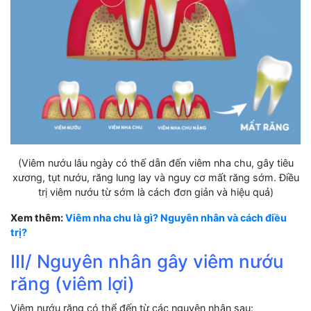
(Viêm nướu lâu ngày có thế dẫn đến viêm nha chu, gây tiêu
xương, tụt nướu, răng lung lay và nguy cơ mất răng sớm. Điều
trị viêm nướu từ sớm là cách đơn giản và hiệu quả)
Xem thêm:
Viêm nha chu là gì? Nguyên nhân và cách điều
trị?
III/ Nguyên nhân gây viêm nướu
răng (viêm lợi)
Viêm nướu răng có thể đến từ các nguyên nhân sau: