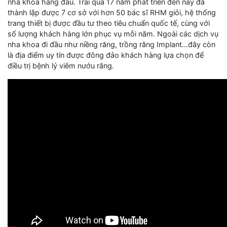
nha khoa hàng đầu. Trải qua 17 năm phát triển đến nay đã
thành lập được 7 cơ sở với hơn 50 bác sĩ RHM giỏi, hệ thống
trang thiết bị được đầu tư theo tiêu chuẩn quốc tế, cùng với
số lượng khách hàng lớn phục vụ mỗi năm. Ngoài các dịch vụ
nha khoa đi đầu như niềng răng, trồng răng Implant…đây còn
là địa điểm uy tín được đông đảo khách hàng lựa chọn để
điều trị bệnh lý viêm nướu răng.