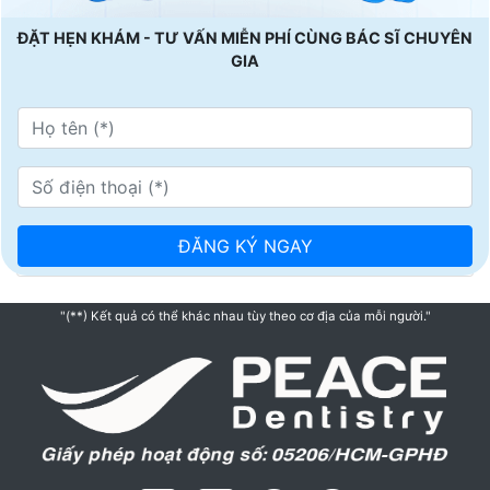
ĐẶT HẸN KHÁM - TƯ VẤN MIỄN PHÍ CÙNG BÁC SĨ CHUYÊN
GIA
"(**) Kết quả có thể khác nhau tùy theo cơ địa của mỗi người."