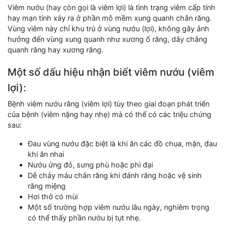
Viêm nướu (hay còn gọi là viêm lợi) là tình trạng viêm cấp tính
hay mạn tính xảy ra ở phần mô mềm xung quanh chân răng.
Vùng viêm này chỉ khu trú ở vùng nướu (lợi), không gây ảnh
hưởng đến vùng xung quanh như xương ổ răng, dây chằng
quanh răng hay xương răng.
Một số dấu hiệu nhận biết viêm nướu (viêm
lợi):
Bệnh viêm nướu răng (viêm lợi) tùy theo giai đoạn phát triển
của bệnh (viêm nặng hay nhẹ) mà có thể có các triệu chứng
sau:
Đau vùng nướu đặc biệt là khi ăn các đồ chua, mặn, đau
khi ăn nhai
Nướu ửng đỏ, sưng phù hoặc phì đại
Dễ chảy máu chân răng khi đánh răng hoặc vệ sinh
răng miệng
Hơi thở có mùi
Một số trường hợp viêm nướu lâu ngày, nghiêm trọng
có thể thấy phần nướu bị tụt nhẹ.