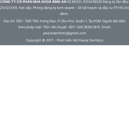
CÔNG TY CỔ PHẦN NHA KHOA BÌNH AN
Số ĐKKD: 0313418035 Đăng ký lần đầu:
25/12/2015. Nơi cấp: Phòng đăng ký kinh doanh - Sở kế hoạch và đầu tư TP.Hồ Chí
Minh.
Địa chỉ: 563 - 565 Trần Hưng Đạo, P.Cầu Kho, Quận 1, Tp.HCM. Người đại diện
theo pháp luật: Trần Văn Duyệt. SĐT: 028.3836.0815. Email:
peacedentistry@gmail.com
Copyright © 2017 - Phát triển bởi Peace Dentistry