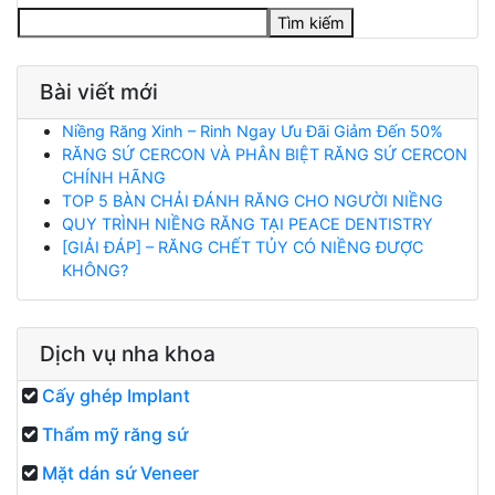
Tìm kiếm
Bài viết mới
Niềng Răng Xinh – Rinh Ngay Ưu Đãi Giảm Đến 50%
RĂNG SỨ CERCON VÀ PHÂN BIỆT RĂNG SỨ CERCON
CHÍNH HÃNG
TOP 5 BÀN CHẢI ĐÁNH RĂNG CHO NGƯỜI NIỀNG
QUY TRÌNH NIỀNG RĂNG TẠI PEACE DENTISTRY
[GIẢI ĐÁP] – RĂNG CHẾT TỦY CÓ NIỀNG ĐƯỢC
KHÔNG?
Dịch vụ nha khoa
Cấy ghép Implant
Thẩm mỹ răng sứ
Mặt dán sứ Veneer