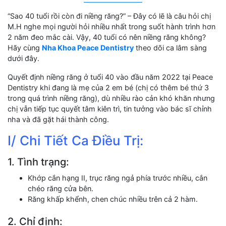
“Sao 40 tuổi rồi còn đi niềng răng?” – Đây có lẽ là câu hỏi chị
M.H nghe mọi người hỏi nhiều nhất trong suốt hành trình hơn
2 năm đeo mắc cài. Vậy, 40 tuổi có nên niềng răng không?
Hãy cùng
Nha Khoa Peace Dentistry
theo dõi ca lâm sàng
dưới đây.
Quyết định niềng răng ở tuổi 40 vào đầu năm 2022 tại Peace
Dentistry khi đang là mẹ của 2 em bé (chị có thêm bé thứ 3
trong quá trình niềng răng), dù nhiều rào cản khó khăn nhưng
chị vẫn tiếp tục quyết tâm kiên trì, tin tưởng vào bác sĩ chỉnh
nha và đã gặt hái thành công.
I/ Chi Tiết Ca Điều Trị:
1. Tình trạng:
Khớp cắn hạng II, trục răng ngả phía trước nhiều, cắn
chéo răng cửa bên.
Răng khấp khểnh, chen chúc nhiều trên cả 2 hàm.
2. Chỉ định: