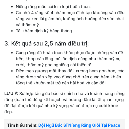
Niềng răng mắc cài kim loại buộc thun.
Có nhổ 4 răng số 4 nhằm mục đích tạo khoảng sắp đều
răng và kéo lùi giảm hô, không ảnh hưởng đến sức nhai
và thẩm mỹ.
Tái khám định kỳ hằng tháng.
3. Kết quả sau 2,5 năm điều trị:
Cung răng đã hoàn toàn khắc phục được những vấn đề
trên, khớp cắn lồng múi ổn định cũng như thẩm mỹ nụ
cười, thẩm mỹ góc nghiêng cải thiện rõ.
Diện mạo gương mặt thay đổi: xương hàm gọn hơn, các
răng được sắp xếp vào đúng chỗ trên cung hàm khiến
tổng thể khuôn mặt trở nên hài hoà và cân đối.
LƯU Ý:
Sự hợp tác giữa bác sĩ chỉnh nha và khách hàng niềng
răng (tuân thủ đúng kế hoạch và hướng dẫn) là rất quan trọng
để đạt được kết quả như kỳ vọng và có được nụ cười khoẻ
đẹp.
Tìm hiểu thêm:
Đội Ngũ Bác Sĩ Niềng Răng Giỏi Tại Peace