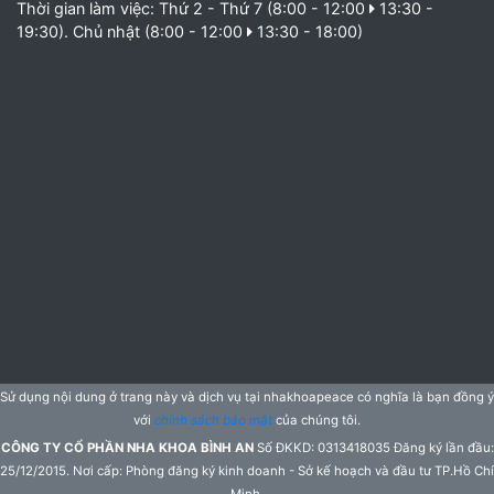
Thời gian làm việc: Thứ 2 - Thứ 7 (8:00 - 12:00
13:30 -
19:30). Chủ nhật (8:00 - 12:00
13:30 - 18:00)
Sử dụng nội dung ở trang này và dịch vụ tại nhakhoapeace có nghĩa là bạn đồng ý
với
chính sách bảo mật
của chúng tôi.
CÔNG TY CỔ PHẦN NHA KHOA BÌNH AN
Số ĐKKD: 0313418035 Đăng ký lần đầu:
25/12/2015. Nơi cấp: Phòng đăng ký kinh doanh - Sở kế hoạch và đầu tư TP.Hồ Chí
Minh.