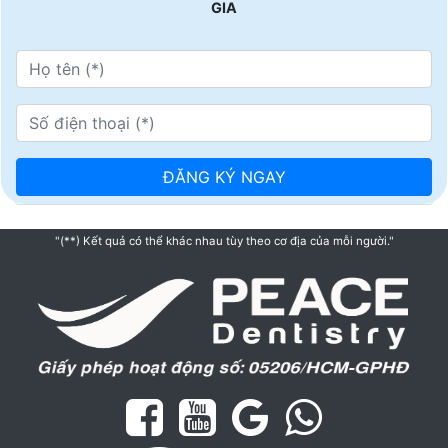
GIA
"(**) Kết quả có thể khác nhau tùy theo cơ địa của mỗi người."