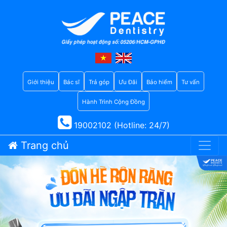
Giới thiệu
Bác sĩ
Trả góp
Ưu Đãi
Bảo hiểm
Tư vấn
Hành Trình Cộng Đồng
19002102 (Hotline: 24/7)
Trang chủ