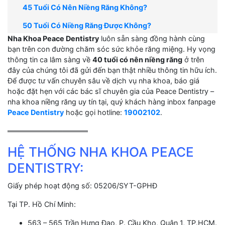
45 Tuổi Có Nên Niềng Răng Không?
50 Tuổi Có Niềng Răng Được Không?
Nha Khoa Peace Dentistry
luôn sẵn sàng đồng hành cùng
bạn trên con đường chăm sóc sức khỏe răng miệng. Hy vọng
thông tin ca lâm sàng về
40 tuổi có nên niềng răng
ở trên
đây của chúng tôi đã gửi đến bạn thật nhiều thông tin hữu ích.
Để được tư vấn chuyên sâu về dịch vụ nha khoa, báo giá
hoặc đặt hẹn với các bác sĩ chuyên gia của Peace Dentistry –
nha khoa niềng răng uy tín tại, quý khách hàng inbox fanpage
Peace Dentistry
hoặc gọi hotline:
19002102
.
════════════════
HỆ THỐNG NHA KHOA PEACE
DENTISTRY:
Giấy phép hoạt động số: 05206/SYT-GPHĐ
Tại TP. Hồ Chí Minh:
563 – 565 Trần Hưng Đạo, P. Cầu Kho, Quận 1, TP.HCM.