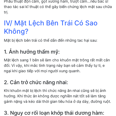
Phẫu thuật độn cằm, gọt xương hàm, trượt cằm…nếu bác sĩ
thao tác sai kĩ thuật có thể gây biến chứng lệch mặt sau chữa
trị.
IV/ Mặt Lệch Bên Trái Có Sao
Không?
Mặt bị lệch bên trái có thể dẫn đến những tac hại sau:
1. Ảnh hưởng thẩm mỹ:
Mặt lệch sang 1 bên sẽ làm cho khuôn mặt trông rất mất cân
đối. Vì vậy, khi mắc tình trạng này bạn sẽ cảm thấy tự ti, e
ngại khi giao tiếp với mọi người xung quanh.
2. Cản trở chức năng nhai:
Khi khuôn mặt bị lệch thì chức năng ăn nhai cũng sẽ bị ảnh
hưởng. Khi thức ăn không được nghiền nát tốt sẽ làm tăng
gánh nặng và kéo dài thời gian tiêu hóa ở dạ dày, đường ruột.
3. Nguy cơ rối loạn khớp thái dương hàm: