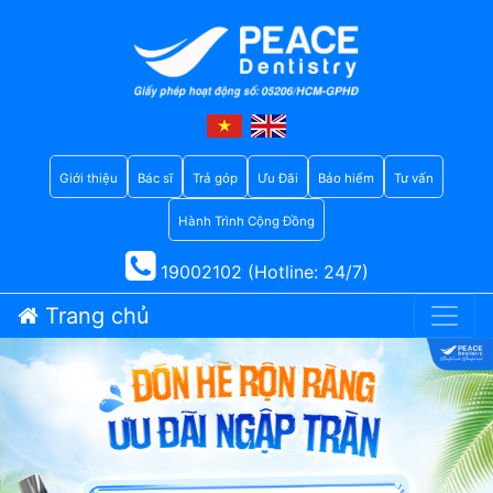
Giới thiệu
Bác sĩ
Trả góp
Ưu Đãi
Bảo hiểm
Tư vấn
Hành Trình Cộng Đồng
19002102 (Hotline: 24/7)
Trang chủ