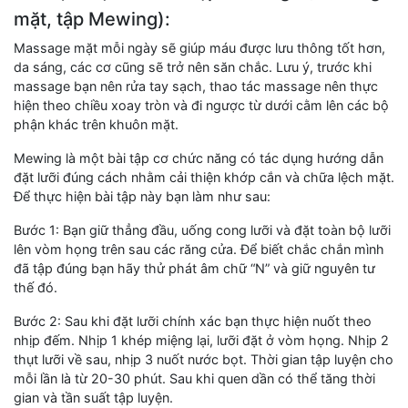
mặt, tập Mewing):
Massage mặt mỗi ngày sẽ giúp máu được lưu thông tốt hơn,
da sáng, các cơ cũng sẽ trở nên săn chắc. Lưu ý, trước khi
massage bạn nên rửa tay sạch, thao tác massage nên thực
hiện theo chiều xoay tròn và đi ngược từ dưới cằm lên các bộ
phận khác trên khuôn mặt.
Mewing là một bài tập cơ chức năng có tác dụng hướng dẫn
đặt lưỡi đúng cách nhằm cải thiện khớp cắn và chữa lệch mặt.
Để thực hiện bài tập này bạn làm như sau:
Bước 1: Bạn giữ thẳng đầu, uống cong lưỡi và đặt toàn bộ lưỡi
lên vòm họng trên sau các răng cửa. Để biết chắc chắn mình
đã tập đúng bạn hãy thử phát âm chữ “N” và giữ nguyên tư
thế đó.
Bước 2: Sau khi đặt lưỡi chính xác bạn thực hiện nuốt theo
nhịp đếm. Nhịp 1 khép miệng lại, lưỡi đặt ở vòm họng. Nhịp 2
thụt lưỡi về sau, nhịp 3 nuốt nước bọt. Thời gian tập luyện cho
mỗi lần là từ 20-30 phút. Sau khi quen dần có thể tăng thời
gian và tần suất tập luyện.