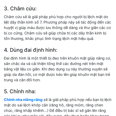
3. Châm cứu:
Châm cứu sẽ là giải pháp phù hợp cho người bị lệch mặt do
liệt dây thần kinh số 7. Phương pháp này sẽ tác động đến các
huyệt vị giúp máu được lưu thông dễ dàng và thư giãn các cơ
bị co cứng. Châm cứu sẽ giúp chữa trị các dây thần kinh bị
tổn thương, khắc phục tình trạng lệch mặt hiệu quả.
4. Dùng đai định hình:
Đai định hình là một thiết bị đeo trên khuôn mặt giúp nâng cơ,
săn chắc da và cải thiện tổng thể các đường nét trên mặt
bằng vật liệu co giãn. Khi đeo dụng cụ này thường xuyên sẽ
giúp da đàn hồi, cơ mặt được kéo lên giúp khuôn mặt bạn trẻ
trung và cân đối hơn.
5. Chỉnh nha:
Chỉnh nha niềng răng
sẽ là giải pháp phù hợp nếu bạn bị lệch
mặt do sai lệch khớp cắn (răng hô, răng móm, răng chen
chúc, răng khấp khểnh…) Để điều trị bác sĩ sẽ gắn lên răng
các khí cụ như mắc cài, dây cung, dây thun hoặc khay trong