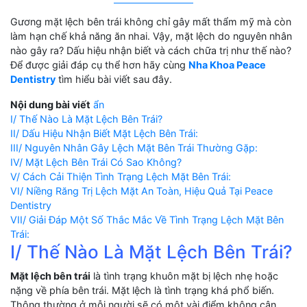
Gương mặt lệch bên trái không chỉ gây mất thẩm mỹ mà còn
làm hạn chế khả năng ăn nhai. Vậy, mặt lệch do nguyên nhân
nào gây ra? Dấu hiệu nhận biết và cách chữa trị như thế nào?
Để được giải đáp cụ thể hơn hãy cùng
Nha Khoa Peace
Dentistry
tìm hiểu bài viết sau đây.
Nội dung bài viết
ẩn
I/ Thế Nào Là Mặt Lệch Bên Trái?
II/ Dấu Hiệu Nhận Biết Mặt Lệch Bên Trái:
III/ Nguyên Nhân Gây Lệch Mặt Bên Trái Thường Gặp:
IV/ Mặt Lệch Bên Trái Có Sao Không?
V/ Cách Cải Thiện Tình Trạng Lệch Mặt Bên Trái:
VI/ Niềng Răng Trị Lệch Mặt An Toàn, Hiệu Quả Tại Peace
Dentistry
VII/ Giải Đáp Một Số Thắc Mắc Về Tình Trạng Lệch Mặt Bên
Trái:
I/ Thế Nào Là Mặt Lệch Bên Trái?
Mặt lệch bên trái
là tình trạng khuôn mặt bị lệch nhẹ hoặc
nặng về phía bên trái. Mặt lệch là tình trạng khá phổ biến.
Thông thường ở mỗi người sẽ có một vài điểm không cân